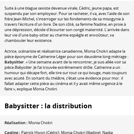
Suite à une blague sexiste devenue virale, Cédric, jeune papa, est
suspendu par son employeur. Pour se racheter, il va, avec l'aide de son
frère Jean-Michel, s'interroger sur les fondements de sa misogynie à
travers l'écriture d'un livre. De son côté, sa femme Nadine, en proie à
une dépression, décide d'écourter son congé maternité. L'arrivée dans
leur vie d'une baby-sitter au charme espiègle et envoûteur, va
chambouler leur existence.
Actrice, scénariste et réalisatrice canadienne, Monia Chokri adapte la
pièce éponyme de Catherine Léger pour son deuxième long-métrage :
Babysitter
. « Une semaine avant de la rencontrer, je suis allée voir sa
pièce
Babysitter
. Je l’ai trouvée extrêmement drôle. Catherine a un
humour qui décape fort, elle tire sur tout ce qui bouge, mais toujours
avec acuité. En sortant du théâtre, c’était une évidence pour moi : il
fallait adapter cette pièce au cinéma et il y avait même urgence à le
faire », explique Monia Chokri.
Babysitter : la distribution
Réalisation :
Monia Chokri
Casting :
Patrick Hivon
(
Cédric
)
,
Monia Chokri
(
Nadine
)
,
Nadia