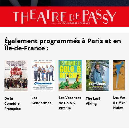
Également programmés à Paris et en
Île-de-France :
Les Vaca
Les
Les Vacances
De la
The Last
de Monsi
Gendarmes
de Golo &
Comédie-
Viking
Hulot
Ritchie
Française