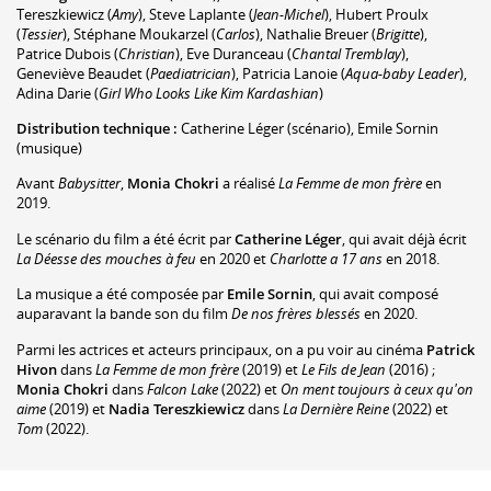
Tereszkiewicz
(
Amy
)
,
Steve Laplante
(
Jean-Michel
)
,
Hubert Proulx
(
Tessier
)
,
Stéphane Moukarzel
(
Carlos
)
,
Nathalie Breuer
(
Brigitte
)
,
Patrice Dubois
(
Christian
)
,
Eve Duranceau
(
Chantal Tremblay
)
,
Geneviève Beaudet
(
Paediatrician
)
,
Patricia Lanoie
(
Aqua-baby Leader
)
,
Adina Darie
(
Girl Who Looks Like Kim Kardashian
)
Distribution technique :
Catherine Léger
(scénario)
,
Emile Sornin
(musique)
Avant
Babysitter
,
Monia Chokri
a réalisé
La Femme de mon frère
en
2019.
Le scénario du film a été écrit par
Catherine Léger
, qui avait déjà écrit
La Déesse des mouches à feu
en 2020 et
Charlotte a 17 ans
en 2018.
La musique a été composée par
Emile Sornin
, qui avait composé
auparavant la bande son du film
De nos frères blessés
en 2020.
Parmi les actrices et acteurs principaux, on a pu voir au cinéma
Patrick
Hivon
dans
La Femme de mon frère
(2019) et
Le Fils de Jean
(2016) ;
Monia Chokri
dans
Falcon Lake
(2022) et
On ment toujours à ceux qu'on
aime
(2019) et
Nadia Tereszkiewicz
dans
La Dernière Reine
(2022) et
Tom
(2022).