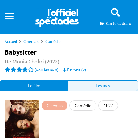
Panneau de gestion des cookies
Carte cadeau
Accueil
Cinémas
Comédie
Babysitter
De
Monia Chokri
(2022)
(voir les avis)
Favoris (
2
)
Le film
Les avis
Cinémas
Comédie
1h27