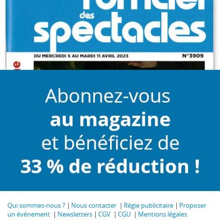
Qui sommes-nous ?
Nous contacter
Régie publicitaire
Proposer
un événement
Newsletters
CGV
CGU
Mentions légales