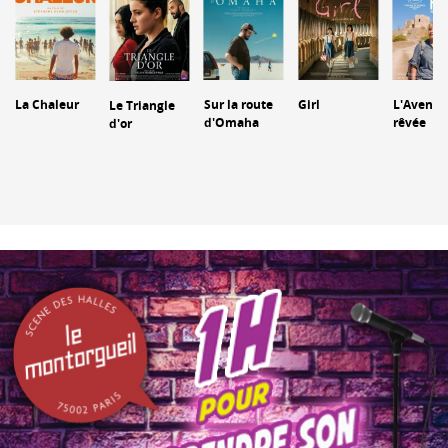
La Chaleur
Sur la route
Girl
L'Aventu
Le Triangle
d'Omaha
rêvée
d'or