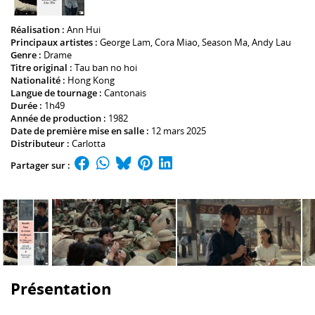
Réalisation :
Ann Hui
Principaux artistes :
George Lam
,
Cora Miao
,
Season Ma
,
Andy Lau
Genre :
Drame
Titre original :
Tau ban no hoi
Nationalité :
Hong Kong
Langue de tournage :
Cantonais
Durée :
1h49
Année de production :
1982
Date de première mise en salle :
12 mars 2025
Distributeur :
Carlotta
Partager sur :
Présentation