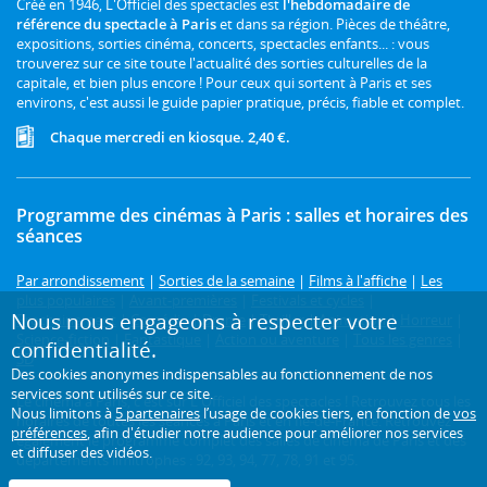
Créé en 1946, L'Officiel des spectacles est
l'hebdomadaire de
référence du spectacle à Paris
et dans sa région. Pièces de théâtre,
expositions, sorties cinéma, concerts, spectacles enfants... : vous
trouverez sur ce site toute l'actualité des sorties culturelles de la
capitale, et bien plus encore ! Pour ceux qui sortent à Paris et ses
environs, c'est aussi le guide papier pratique, précis, fiable et complet.
Chaque mercredi en kiosque. 2,40 €.
Programme des cinémas à Paris : salles et horaires des
séances
Par arrondissement
|
Sorties de la semaine
|
Films à l'affiche
|
Les
plus populaires
|
Avant-premières
|
Festivals et cycles
|
Nous nous engageons à respecter votre
Prochainement
|
Comédie
|
Drame
|
Thriller
|
Animation
|
Horreur
|
Science-fiction
|
Fantastique
|
Action ou aventure
|
Tous les genres
|
confidentialité.
3D
Des cookies anonymes indispensables au fonctionnement de nos
services sont utilisés sur ce site.
Le cinéma à Paris, c'est sur L'Officiel des spectacles ! Retrouvez tous les
Nous limitons à
5 partenaires
l’usage de cookies tiers, en fonction de
vos
horaires de toutes les séances à Paris et en Île-de-France. Retrouvez
préférences
, afin d'étudier notre audience pour améliorer nos services
également le programme complet des salles de cinéma de Paris et des
et diffuser des vidéos.
départements limitrophes : 92, 93, 94, 77, 78, 91 et 95.