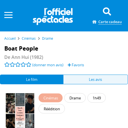
Panneau de gestion des cookies
Carte cadeau
Accueil
Cinémas
Drame
Boat People
De
Ann Hui
(1982)
(donner mon avis)
Favoris
Le film
Les avis
Cinémas
Drame
1h49
Réédition