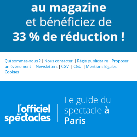
Qui sommes-nous ?
Nous contacter
Régie publicitaire
Proposer
un événement
Newsletters
CGV
CGU
Mentions légales
Cookies
Le guide du
spectacle
à
Paris