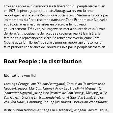
Trois ans après avoir immortalisé la libération du peuple vietnamien
en 1975, le photographe japonais Akutagawa revient faire un
reportage dans la jeune République Socialiste du Vietnam. Escorté par
les membres du Parti, il se rend dans une Zone Économique Nouvelle
et découvre les mesures mises en place par le nouveau
gouvernement. Très vite, Akutagawa se met à douter de ce qu’il voit :
derrière l’enthousiasme de façade se cache en réalité la misère, la
famine et la répression policière. Sa rencontre avec la jeune Cam
Nuong et sa famille, qu’il va suivre pour un reportage photo, va lui
faire prendre conscience de l’horreur subie par le peuple vietnamien…
Boat People : la distribution
Réalisation :
Ann Hui
Casting :
George Lam
(
Shiomi Akutagawa
)
,
Cora Miao
(
la maîtresse de
Nguyen
)
,
Season Ma
(
Cam Nuong
)
,
Andy Lau
(
To Minh
)
,
Mengshi Qi
(
camarade Nguyen
)
,
Jialing Hao
(
la mère de Cam Nuong
)
,
Meiying Jia
(
Le
Van Quyen
)
,
Shujing Lin
(
camarade Vu
)
,
Junyi Guo
(
Van Lang
)
,
Shujun
Wu
(
Van Nhac
)
,
Gamhung Cheung
(
Ah Thanh
)
,
Shouquan Wang
(
Inoue
)
Distribution technique :
Kang Chiu
(scénario)
,
Wing-fai Law
(musique)
,