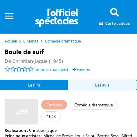
Panneau de gestion des cookies
Carte cadeau
Accueil
Cinémas
Comédie dramatique
Boule de suif
De
Christian-Jaque
(1945)
(donner mon avis)
Favoris
Le film
Les avis
Cinémas
Comédie dramatique
1h43
Réalisation :
Christian-Jaque
Principaux artistes :
Micheline Presle
,
Louis Salou
,
Berthe Bovy
,
Alfred