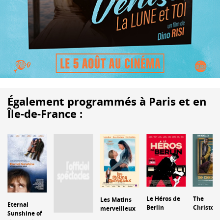
Également programmés à Paris et en
Île-de-France :
Le Héros de
The
Les Matins
Eternal
Berlin
Christop
merveilleux
Sunshine of