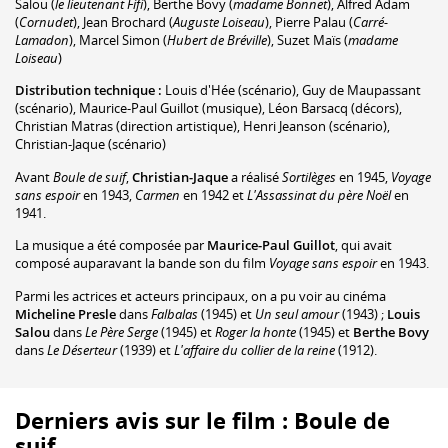
Salou
(
le lieutenant Fifi
)
,
Berthe Bovy
(
madame Bonnet
)
,
Alfred Adam
(
Cornudet
)
,
Jean Brochard
(
Auguste Loiseau
)
,
Pierre Palau
(
Carré-
Lamadon
)
,
Marcel Simon
(
Hubert de Bréville
)
,
Suzet Maïs
(
madame
Loiseau
)
Distribution technique :
Louis d'Hée
(scénario)
,
Guy de Maupassant
(scénario)
,
Maurice-Paul Guillot
(musique)
,
Léon Barsacq
(décors)
,
Christian Matras
(direction artistique)
,
Henri Jeanson
(scénario)
,
Christian-Jaque
(scénario)
Avant
Boule de suif
,
Christian-Jaque
a réalisé
Sortilèges
en 1945,
Voyage
sans espoir
en 1943,
Carmen
en 1942 et
L'Assassinat du père Noël
en
1941.
La musique a été composée par
Maurice-Paul Guillot
, qui avait
composé auparavant la bande son du film
Voyage sans espoir
en 1943.
Parmi les actrices et acteurs principaux, on a pu voir au cinéma
Micheline Presle
dans
Falbalas
(1945) et
Un seul amour
(1943) ;
Louis
Salou
dans
Le Père Serge
(1945) et
Roger la honte
(1945) et
Berthe Bovy
dans
Le Déserteur
(1939) et
L'affaire du collier de la reine
(1912).
Derniers avis sur le film : Boule de
suif