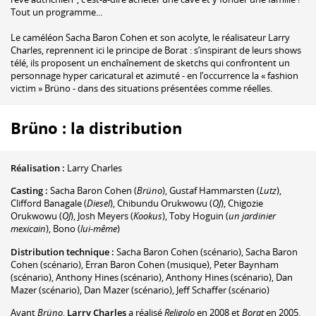
Tout un programme...
Le caméléon Sacha Baron Cohen et son acolyte, le réalisateur Larry
Charles, reprennent ici le principe de Borat : s’inspirant de leurs shows
télé, ils proposent un enchaînement de sketchs qui confrontent un
personnage hyper caricatural et azimuté - en l’occurrence la « fashion
victim » Brüno - dans des situations présentées comme réelles.
Brüno : la distribution
Réalisation :
Larry Charles
Casting :
Sacha Baron Cohen
(
Brüno
)
,
Gustaf Hammarsten
(
Lutz
)
,
Clifford Banagale
(
Diesel
)
,
Chibundu Orukwowu
(
OJ
)
,
Chigozie
Orukwowu
(
OJ
)
,
Josh Meyers
(
Kookus
)
,
Toby Hoguin
(
un jardinier
mexicain
)
,
Bono
(
lui-même
)
Distribution technique :
Sacha Baron Cohen
(scénario)
,
Sacha Baron
Cohen
(scénario)
,
Erran Baron Cohen
(musique)
,
Peter Baynham
(scénario)
,
Anthony Hines
(scénario)
,
Anthony Hines
(scénario)
,
Dan
Mazer
(scénario)
,
Dan Mazer
(scénario)
,
Jeff Schaffer
(scénario)
Avant
Brüno
,
Larry Charles
a réalisé
Religolo
en 2008 et
Borat
en 2005.