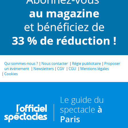
Qui sommes-nous ?
Nous contacter
Régie publicitaire
Proposer
un événement
Newsletters
CGV
CGU
Mentions légales
Cookies
Le guide du
spectacle
à
Paris