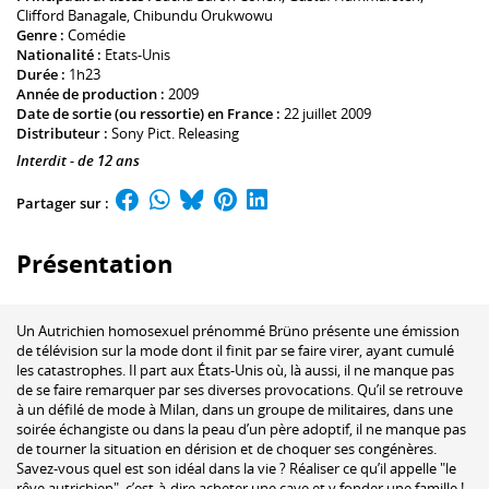
Clifford Banagale
,
Chibundu Orukwowu
Genre :
Comédie
Nationalité :
Etats-Unis
Durée :
1h23
Année de production :
2009
Date de sortie (ou ressortie) en France :
22 juillet 2009
Distributeur :
Sony Pict. Releasing
Interdit - de 12 ans
Partager sur :
Présentation
Un Autrichien homosexuel prénommé Brüno présente une émission
de télévision sur la mode dont il finit par se faire virer, ayant cumulé
les catastrophes. Il part aux États-Unis où, là aussi, il ne manque pas
de se faire remarquer par ses diverses provocations. Qu’il se retrouve
à un défilé de mode à Milan, dans un groupe de militaires, dans une
soirée échangiste ou dans la peau d’un père adoptif, il ne manque pas
de tourner la situation en dérision et de choquer ses congénères.
Savez-vous quel est son idéal dans la vie ? Réaliser ce qu’il appelle "le
rêve autrichien", c’est-à-dire acheter une cave et y fonder une famille !