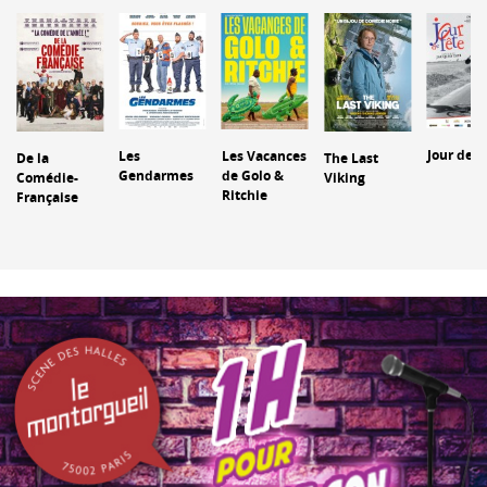
Jour de f
Les
Les Vacances
De la
The Last
Gendarmes
de Golo &
Comédie-
Viking
Ritchie
Française