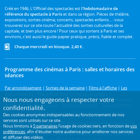
Créé en 1946, L'Officiel des spectacles est
l'hebdomadaire de
référence du spectacle à Paris
et dans sa région. Pièces de théâtre,
expositions, sorties cinéma, concerts, spectacles enfants... : vous
trouverez sur ce site toute l'actualité des sorties culturelles de la
capitale, et bien plus encore ! Pour ceux qui sortent à Paris et ses
environs, c'est aussi le guide papier pratique, précis, fiable et complet.
Chaque mercredi en kiosque. 2,40 €.
Programme des cinémas à Paris : salles et horaires des
séances
Par arrondissement
|
Sorties de la semaine
|
Films à l'affiche
|
Les
plus populaires
|
Avant-premières
|
Festivals et cycles
|
Nous nous engageons à respecter votre
Prochainement
|
Comédie
|
Drame
|
Thriller
|
Animation
|
Horreur
|
Science-fiction
|
Fantastique
|
Action ou aventure
|
Tous les genres
|
confidentialité.
3D
Des cookies anonymes indispensables au fonctionnement de nos
services sont utilisés sur ce site.
Le cinéma à Paris, c'est sur L'Officiel des spectacles ! Retrouvez tous les
Nous limitons à
5 partenaires
l’usage de cookies tiers, en fonction de
vos
horaires de toutes les séances à Paris et en Île-de-France. Retrouvez
préférences
, afin d'étudier notre audience pour améliorer nos services
également le programme complet des salles de cinéma de Paris et des
et diffuser des vidéos.
départements limitrophes : 92, 93, 94, 77, 78, 91 et 95.