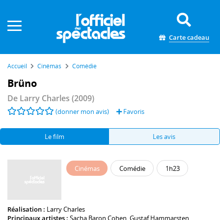
Panneau de gestion des cookies
Carte cadeau
Accueil
Cinémas
Comédie
Brüno
De
Larry Charles
(2009)
(donner mon avis)
Favoris
Le film
Les avis
Cinémas
Comédie
1h23
Réalisation :
Larry Charles
Principaux artistes :
Sacha Baron Cohen
,
Gustaf Hammarsten
,