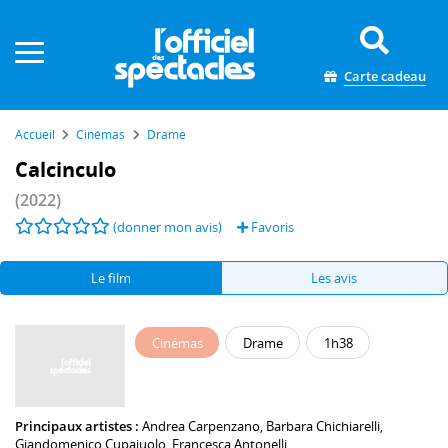
Panneau de gestion des cookies
Carte cadeau
Accueil
Cinémas
Drame
Calcinculo
(2022)
(donner mon avis)
Favoris
Le film
Les avis
Cinémas
Drame
1h38
Principaux artistes :
Andrea Carpenzano
,
Barbara Chichiarelli
,
Giandomenico Cupaiuolo
,
Francesca Antonelli