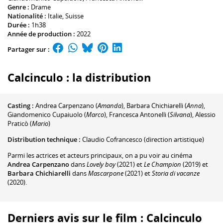
Genre :
Drame
Nationalité :
Italie, Suisse
Durée :
1h38
Année de production :
2022
Partager sur :
Calcinculo : la distribution
Casting :
Andrea Carpenzano
(
Amanda
)
,
Barbara Chichiarelli
(
Anna
)
,
Giandomenico Cupaiuolo
(
Marco
)
,
Francesca Antonelli
(
Silvana
)
,
Alessio
Praticò
(
Mario
)
Distribution technique :
Claudio Cofrancesco
(direction artistique)
Parmi les actrices et acteurs principaux, on a pu voir au cinéma
Andrea Carpenzano
dans
Lovely boy
(2021) et
Le Champion
(2019) et
Barbara Chichiarelli
dans
Mascarpone
(2021) et
Storia di vacanze
(2020).
Derniers avis sur le film : Calcinculo