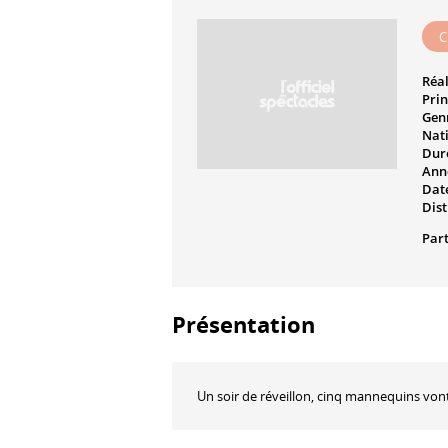
C
Réal
Prin
Genr
Nati
Dur
Ann
Date
Dist
Part
Présentation
Un soir de réveillon, cinq mannequins von