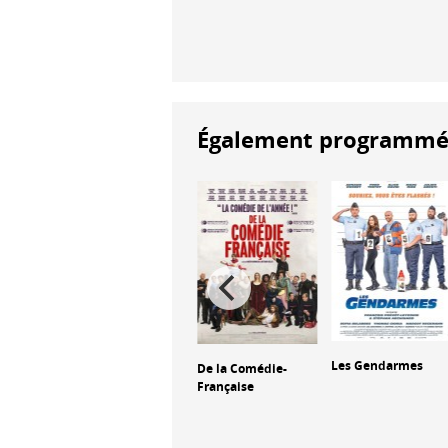
Également programmés à
Les Vacances de
Les Gendarmes
De la Comédie-
Monsieur Hulot
Française