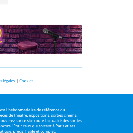
 légales
Cookies
 est
l'hebdomadaire de référence du
ièces de théâtre, expositions, sorties cinéma,
rouverez sur ce site toute l'actualité des sorties
 encore ! Pour ceux qui sortent à Paris et ses
atique, précis, fiable et complet.