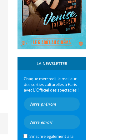
LA NEWSLETTER
Chaque mercredi, le meilleur
des sorties culturelles à Paris
avec L'Officiel des spectacles !
S’inscrire également à la