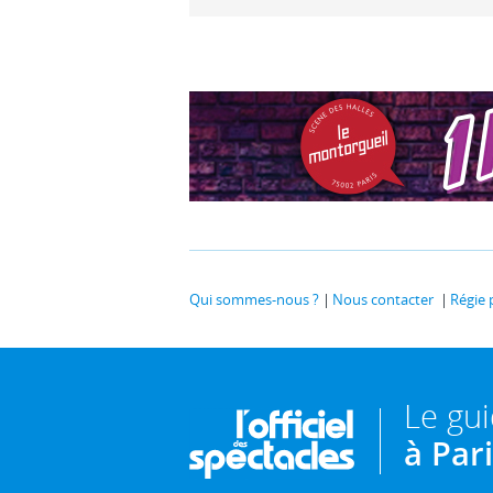
Qui sommes-nous ?
Nous contacter
Régie 
Le gu
à Par