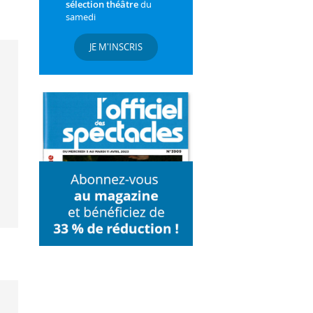
sélection théâtre
du
samedi
JE M'INSCRIS