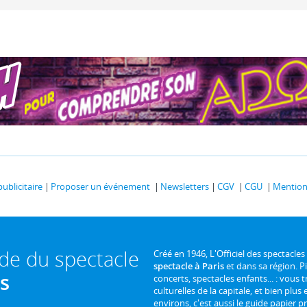
publicitaire
Proposer un événement
Newsletters
CGV
CGU
Mentions
ide du spectacle
Créé en 1946, L'Officiel des spectacles
spectacle à Paris
et dans sa région. P
is
concerts, spectacles enfants... : vous t
culturelles de la capitale, et bien plus
environs, c'est aussi le guide papier pr