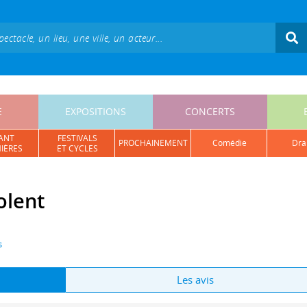
E
EXPOSITIONS
CONCERTS
ANT
FESTIVALS
PROCHAINEMENT
comédie
dr
IÈRES
ET CYCLES
olent
s
Les avis