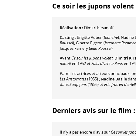
Ce soir les jupons volent 
Réalisation :
Dimitri Kirsanoff
Casting :
Brigitte Auber
(
Blanche
)
,
Nadine B
Roussel
)
,
Ginette Pigeon
(
Jeannette Pomme
Jacques Famery
(
Jean Roussel
)
Avant
Ce soir les jupons volent
,
Dimitri Kir
minuit
en 1952 et
Faits divers à Paris
en 194
Parmi les actrices et acteurs principaux, o
Les Aristocrates
(1955) ;
Nadine Basile
dan
dans
Soupçons
(1956) et
Fric-frac en dentel
Derniers avis sur le film 
Il n'y a pas encore d'avis sur
Ce soir les jup