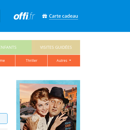
Carte cadeau
ENFANTS
VISITES GUIDÉES
ame
thriller
autres