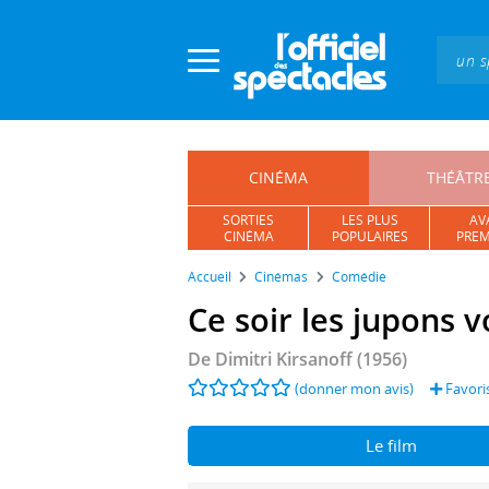
Panneau de gestion des cookies
CINÉMA
THÉÂTR
SORTIES
LES PLUS
AV
CINÉMA
POPULAIRES
PREM
Accueil
Cinémas
Comédie
Ce soir les jupons v
De
Dimitri Kirsanoff
(1956)
(donner mon avis)
Favori
Le film