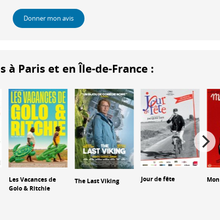
Donner mon avis
 Paris et en Île-de-France :
Jour de fête
Les Vacances de
Mon
The Last Viking
Golo & Ritchie