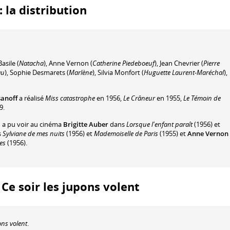
: la distribution
asile
(
Natacha
)
,
Anne Vernon
(
Catherine Piedeboeuf
)
,
Jean Chevrier
(
Pierre
au
)
,
Sophie Desmarets
(
Marlène
)
,
Silvia Monfort
(
Huguette Laurent-Maréchal
)
,
sanoff
a réalisé
Miss catastrophe
en 1956,
Le Crâneur
en 1955,
Le Témoin de
9.
n a pu voir au cinéma
Brigitte Auber
dans
Lorsque l'enfant paraît
(1956) et
s
Sylviane de mes nuits
(1956) et
Mademoiselle de Paris
(1955) et
Anne Vernon
les
(1956).
: Ce soir les jupons volent
ons volent
.