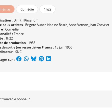
inémas
Comédie
1h22
isation :
Dimitri Kirsanoff
cipaux artistes :
Brigitte Auber
,
Nadine Basile
,
Anne Vernon
,
Jean Chevrier
e :
Comédie
onalité :
France
ée :
1h22
ée de production :
1956
 de sortie (ou ressortie) en France :
15 juin 1956
ributeur :
SNC
ager sur :
t trouver le bonheur.