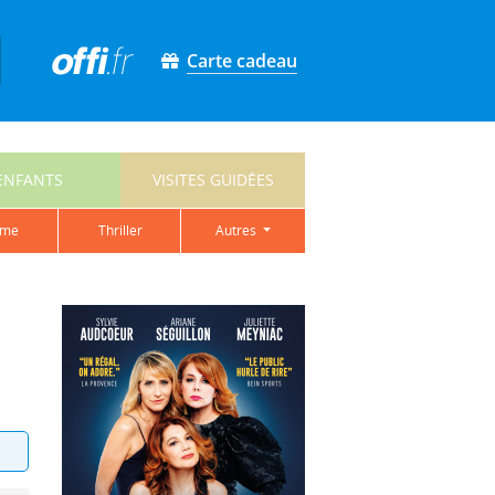
Carte cadeau
ENFANTS
VISITES GUIDÉES
ame
thriller
autres