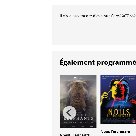
Il n'y a pas encore d'avis sur
Charli XCX : A
Également programmés à
s les
Soundtrack to a
Nous l'orchestre
Ghost Elephants