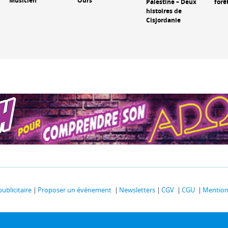
Musicien
Ours
Palestine – Deux
forê
histoires de
Cisjordanie
publicitaire
Proposer un événement
Newsletters
CGV
CGU
Mentions