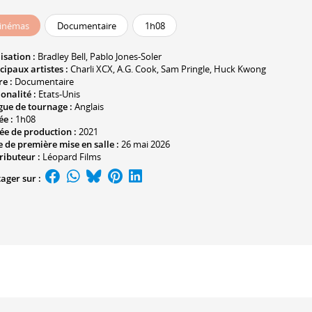
inémas
Documentaire
1h08
isation :
Bradley Bell
,
Pablo Jones-Soler
cipaux artistes :
Charli XCX
,
A.G. Cook
,
Sam Pringle
,
Huck Kwong
e :
Documentaire
onalité :
Etats-Unis
gue de tournage :
Anglais
ée :
1h08
ée de production :
2021
 de première mise en salle :
26 mai 2026
ributeur :
Léopard Films
ager sur :