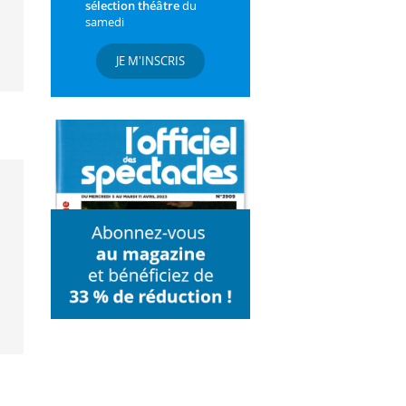
sélection théâtre
du
samedi
JE M'INSCRIS