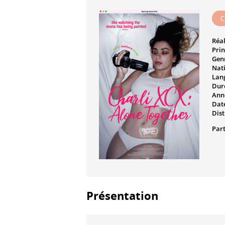
C
Réal
Prin
Genr
Nati
Lan
Dur
Ann
Date
Dist
Part
Présentation