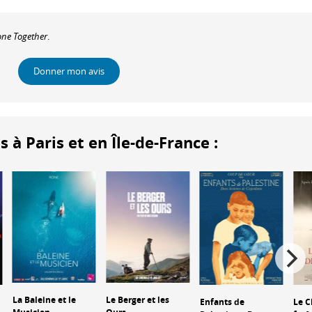
lone Together
.
Donner mon avis
 Paris et en Île-de-France :
La Baleine et le
Le Berger et les
Enfants de
Le C