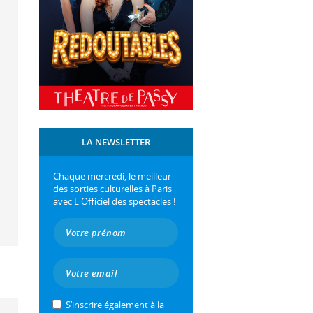
LA NEWSLETTER
Chaque mercredi, le meilleur
des sorties culturelles à Paris
avec L'Officiel des spectacles !
S’inscrire également à la