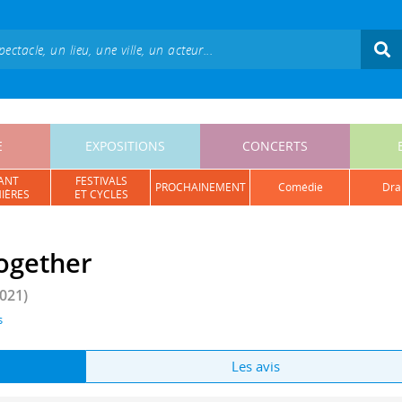
E
EXPOSITIONS
CONCERTS
ANT
FESTIVALS
PROCHAINEMENT
comédie
dr
IÈRES
ET CYCLES
Together
021)
s
Les avis