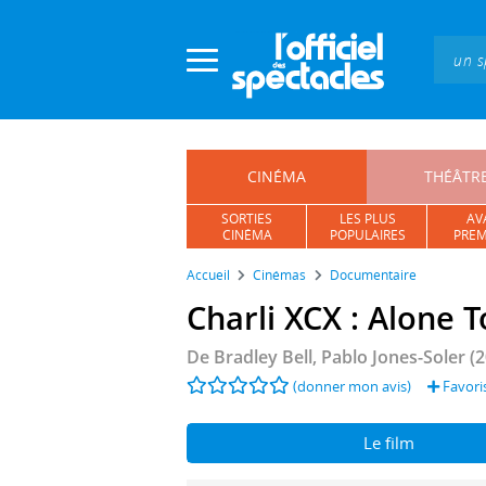
Panneau de gestion des cookies
CINÉMA
THÉÂTR
SORTIES
LES PLUS
AV
CINÉMA
POPULAIRES
PREM
Accueil
Cinémas
Documentaire
Charli XCX : Alone 
De
Bradley Bell
,
Pablo Jones-Soler
(2
(donner mon avis)
Favori
Le film