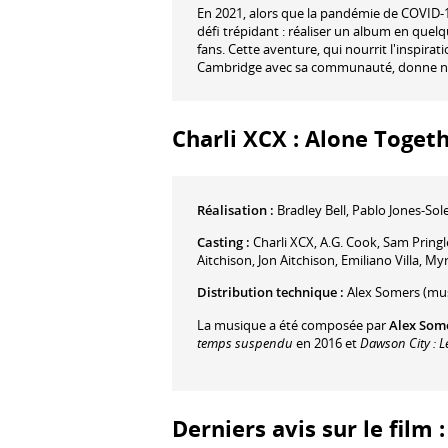
En 2021, alors que la pandémie de COVID-19
défi trépidant : réaliser un album en quel
fans. Cette aventure, qui nourrit l'inspirat
Cambridge avec sa communauté, donne nais
Charli XCX : Alone Togethe
Réalisation :
Bradley Bell
,
Pablo Jones-Sol
Casting :
Charli XCX
,
A.G. Cook
,
Sam Pringl
Aitchison
,
Jon Aitchison
,
Emiliano Villa
,
My
Distribution technique :
Alex Somers
(mus
La musique a été composée par
Alex Som
temps suspendu
en 2016 et
Dawson City : 
Derniers avis sur le film 