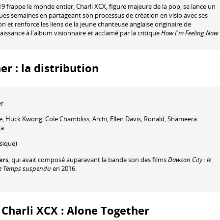
 frappe le monde entier, Charli XCX, figure majeure de la pop, se lance un
ques semaines en partageant son processus de création en visio avec ses
ion et renforce les liens de la jeune chanteuse anglaise originaire de
sance à l'album visionnaire et acclamé par la critique
How I'm Feeling Now
.
r : la distribution
er
e
,
Huck Kwong
,
Cole Chambliss
,
Archi
,
Ellen Davis
,
Ronald
,
Shameera
ra
ique)
ers
, qui avait composé auparavant la bande son des films
Dawson City : le
Le Temps suspendu
en 2016.
: Charli XCX : Alone Together