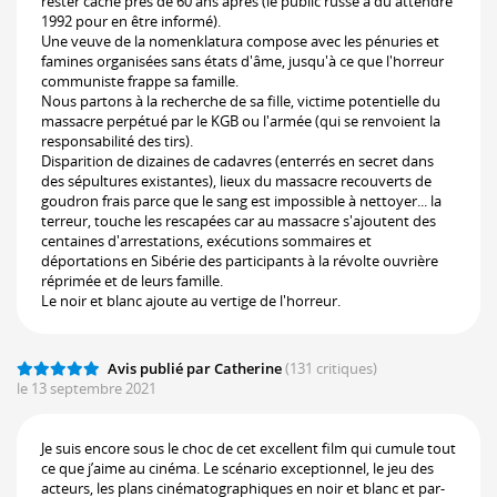
rester caché près de 60 ans après (le public russe a dû attendre
1992 pour en être informé).
Une veuve de la nomenklatura compose avec les pénuries et
famines organisées sans états d'âme, jusqu'à ce que l'horreur
communiste frappe sa famille.
Nous partons à la recherche de sa fille, victime potentielle du
massacre perpétué par le KGB ou l'armée (qui se renvoient la
responsabilité des tirs).
Disparition de dizaines de cadavres (enterrés en secret dans
des sépultures existantes), lieux du massacre recouverts de
goudron frais parce que le sang est impossible à nettoyer... la
terreur, touche les rescapées car au massacre s'ajoutent des
centaines d'arrestations, exécutions sommaires et
déportations en Sibérie des participants à la révolte ouvrière
réprimée et de leurs famille.
Le noir et blanc ajoute au vertige de l'horreur.
Avis publié par Catherine
(131 critiques)
le 13 septembre 2021
Je suis encore sous le choc de cet excellent film qui cumule tout
ce que j’aime au cinéma. Le scénario exceptionnel, le jeu des
acteurs, les plans cinématographiques en noir et blanc et par-