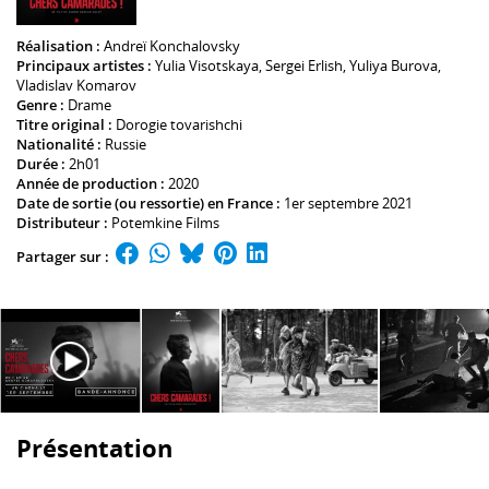
Réalisation :
Andreï Konchalovsky
Principaux artistes :
Yulia Visotskaya
,
Sergei Erlish
,
Yuliya Burova
,
Vladislav Komarov
Genre :
Drame
Titre original :
Dorogie tovarishchi
Nationalité :
Russie
Durée :
2h01
Année de production :
2020
Date de sortie (ou ressortie) en France :
1er septembre 2021
Distributeur :
Potemkine Films
Partager sur :
Présentation