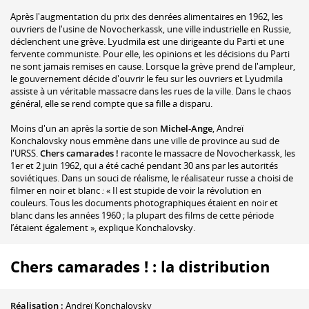
Après l'augmentation du prix des denrées alimentaires en 1962, les
ouvriers de l'usine de Novocherkassk, une ville industrielle en Russie,
déclenchent une grève. Lyudmila est une dirigeante du Parti et une
fervente communiste. Pour elle, les opinions et les décisions du Parti
ne sont jamais remises en cause. Lorsque la grève prend de l'ampleur,
le gouvernement décide d'ouvrir le feu sur les ouvriers et Lyudmila
assiste à un véritable massacre dans les rues de la ville. Dans le chaos
général, elle se rend compte que sa fille a disparu.
Moins d'un an après la sortie de son
Michel-Ange
, Andreï
Konchalovsky nous emmène dans une ville de province au sud de
l'URSS.
Chers camarades !
raconte le massacre de Novocherkassk, les
1er et 2 juin 1962, qui a été caché pendant 30 ans par les autorités
soviétiques. Dans un souci de réalisme, le réalisateur russe a choisi de
filmer en noir et blanc
:
« Il est stupide de voir la révolution en
couleurs. Tous les documents photographiques étaient en noir et
blanc dans les années 1960 ; la plupart des films de cette période
l’étaient également », explique Konchalovsky.
Chers camarades ! : la distribution
Réalisation :
Andreï Konchalovsky