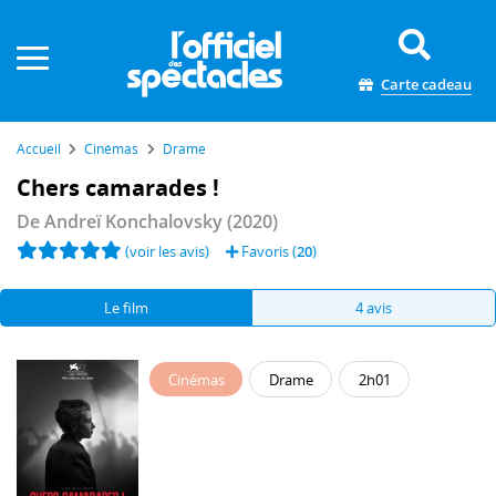
Panneau de gestion des cookies
Carte cadeau
Accueil
Cinémas
Drame
Chers camarades !
De
Andreï Konchalovsky
(2020)
(voir les avis)
Favoris (
20
)
Le film
4 avis
Cinémas
Drame
2h01