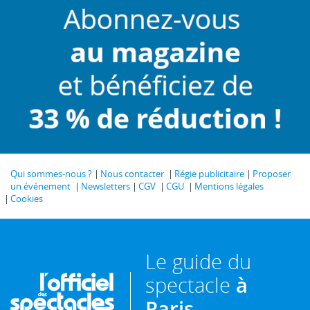
Qui sommes-nous ?
Nous contacter
Régie publicitaire
Proposer
un événement
Newsletters
CGV
CGU
Mentions légales
Cookies
Le guide du
spectacle
à
Paris