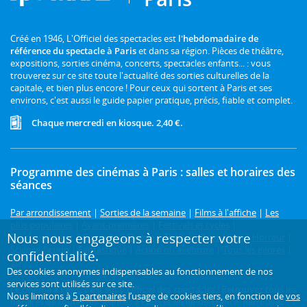
Créé en 1946, L'Officiel des spectacles est
l'hebdomadaire de
référence du spectacle à Paris
et dans sa région. Pièces de théâtre,
expositions, sorties cinéma, concerts, spectacles enfants... : vous
trouverez sur ce site toute l'actualité des sorties culturelles de la
capitale, et bien plus encore ! Pour ceux qui sortent à Paris et ses
environs, c'est aussi le guide papier pratique, précis, fiable et complet.
Chaque mercredi en kiosque. 2,40 €.
Programme des cinémas à Paris : salles et horaires des
séances
Par arrondissement
|
Sorties de la semaine
|
Films à l'affiche
|
Les
plus populaires
|
Avant-premières
|
Festivals et cycles
|
Nous nous engageons à respecter votre
Prochainement
|
Comédie
|
Drame
|
Thriller
|
Animation
|
Horreur
|
Science-fiction
|
Fantastique
|
Action ou aventure
|
Tous les genres
|
confidentialité.
3D
Des cookies anonymes indispensables au fonctionnement de nos
services sont utilisés sur ce site.
Le cinéma à Paris, c'est sur L'Officiel des spectacles ! Retrouvez tous les
Nous limitons à
5 partenaires
l’usage de cookies tiers, en fonction de
vos
horaires de toutes les séances à Paris et en Île-de-France. Retrouvez