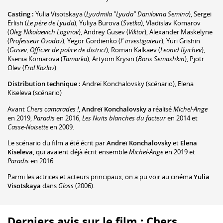
Casting :
Yulia Visotskaya
(
Lyudmila "Lyuda" Danilovna Semina
)
,
Sergei
Erlish
(
Le père de Lyuda
)
,
Yuliya Burova
(
Svetka
)
,
Vladislav Komarov
(
Oleg Nikolaevich Loginov
)
,
Andrey Gusev
(
Viktor
)
,
Alexander Maskelyne
(
Professeur Ovodov
)
,
Yegor Gordienko
(
l' investigateur
)
,
Yuri Grishin
(
Gusev, Officier de police de district
)
,
Roman Kalkaev
(
Leonid Ilyichev
)
,
Ksenia Komarova
(
Tamarka
)
,
Artyom Krysin
(
Boris Semashkin
)
,
Pjotr
Olev
(
Frol Kozlov
)
Distribution technique :
Andreï Konchalovsky
(scénario)
,
Elena
Kiseleva
(scénario)
Avant
Chers camarades !
,
Andreï Konchalovsky
a réalisé
Michel-Ange
en 2019,
Paradis
en 2016,
Les Nuits blanches du facteur
en 2014 et
Casse-Noisette
en 2009.
Le scénario du film a été écrit par
Andreï Konchalovsky
et
Elena
Kiseleva
, qui avaient déjà écrit ensemble
Michel-Ange
en 2019 et
Paradis
en 2016.
Parmi les actrices et acteurs principaux, on a pu voir au cinéma
Yulia
Visotskaya
dans
Gloss
(2006).
Derniers avis sur le film : Chers