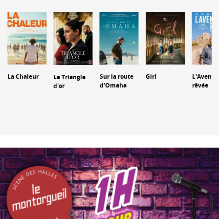
La Chaleur
Sur la route
Girl
L'Aventu
Le Triangle
d'Omaha
rêvée
d'or