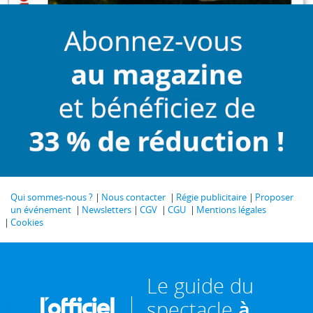
Qui sommes-nous ?
Nous contacter
Régie publicitaire
Proposer
un événement
Newsletters
CGV
CGU
Mentions légales
Cookies
Le guide du
spectacle
à