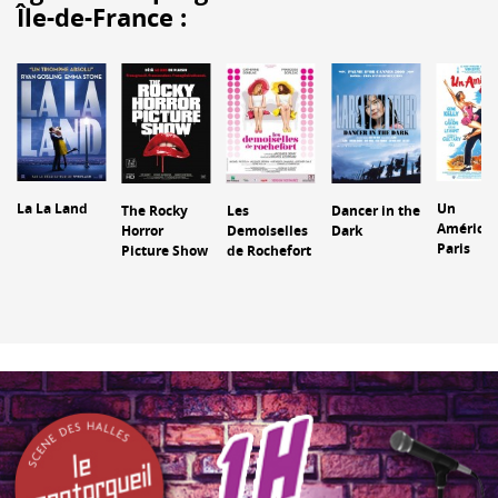
Île-de-France :
La La Land
Un
Les
The Rocky
Dancer in the
Américai
Demoiselles
Horror
Dark
Paris
de Rochefort
Picture Show