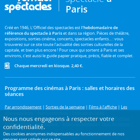
Paris
Créé en 1946, L'Officiel des spectacles est
l'hebdomadaire de
référence du spectacle à Paris
et dans sa région. Pièces de théâtre,
expositions, sorties cinéma, concerts, spectacles enfants... : vous
trouverez sur ce site toute l'actualité des sorties culturelles de la
capitale, et bien plus encore ! Pour ceux qui sortent à Paris et ses
environs, c'est aussi le guide papier pratique, précis, fiable et complet.
Chaque mercredi en kiosque. 2,40 €.
Programme des cinémas à Paris : salles et horaires des
séances
Par arrondissement
|
Sorties de la semaine
|
Films à l'affiche
|
Les
plus populaires
|
Avant-premières
|
Festivals et cycles
|
Nous nous engageons à respecter votre
Prochainement
|
Comédie
|
Drame
|
Thriller
|
Animation
|
Horreur
|
Science-fiction
|
Fantastique
|
Action ou aventure
|
Tous les genres
|
confidentialité.
3D
Des cookies anonymes indispensables au fonctionnement de nos
services sont utilisés sur ce site.