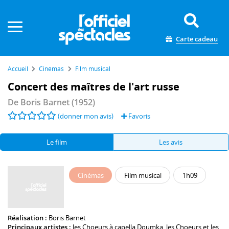
Panneau de gestion des cookies
Carte cadeau
Accueil
Cinémas
Film musical
Concert des maîtres de l'art russe
De
Boris Barnet
(1952)
(donner mon avis)
Favoris
Le film
Les avis
Cinémas
Film musical
1h09
Réalisation :
Boris Barnet
Principaux artistes :
les Choeurs à capella Doumka
,
les Choeurs et les