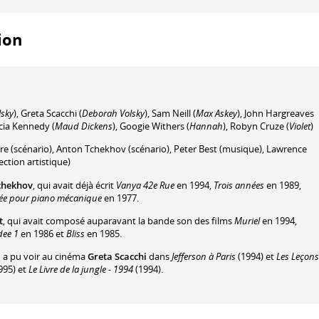
tion
lsky
)
,
Greta Scacchi
(
Deborah Volsky
)
,
Sam Neill
(
Max Askey
)
,
John Hargreaves
icia Kennedy
(
Maud Dickens
)
,
Googie Withers
(
Hannah
)
,
Robyn Cruze
(
Violet
)
re
(scénario)
,
Anton Tchekhov
(scénario)
,
Peter Best
(musique)
,
Lawrence
ection artistique)
chekhov
, qui avait déjà écrit
Vanya 42e Rue
en 1994,
Trois années
en 1989,
vée pour piano mécanique
en 1977.
t
, qui avait composé auparavant la bande son des films
Muriel
en 1994,
dee 1
en 1986 et
Bliss
en 1985.
n a pu voir au cinéma
Greta Scacchi
dans
Jefferson à Paris
(1994) et
Les Leçons
995) et
Le Livre de la jungle - 1994
(1994).