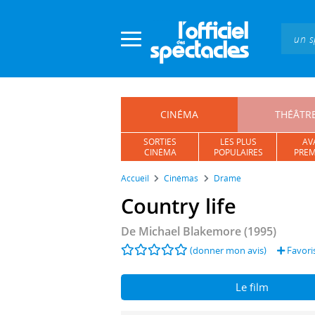
Panneau de gestion des cookies
CINÉMA
THÉÂTR
SORTIES
LES PLUS
AV
CINÉMA
POPULAIRES
PREM
Accueil
Cinémas
Drame
Country life
De
Michael Blakemore
(1995)
(donner mon avis)
Favori
Le film