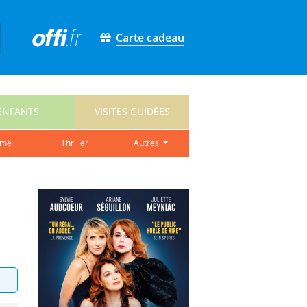
Carte cadeau
ENFANTS
VISITES GUIDÉES
ame
thriller
autres