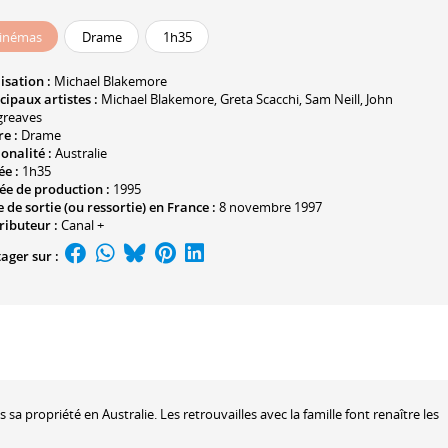
inémas
Drame
1h35
isation :
Michael Blakemore
cipaux artistes :
Michael Blakemore
,
Greta Scacchi
,
Sam Neill
,
John
greaves
e :
Drame
onalité :
Australie
ée :
1h35
ée de production :
1995
 de sortie (ou ressortie) en France :
8 novembre 1997
ributeur :
Canal +
ager sur :
 sa propriété en Australie. Les retrouvailles avec la famille font renaître les