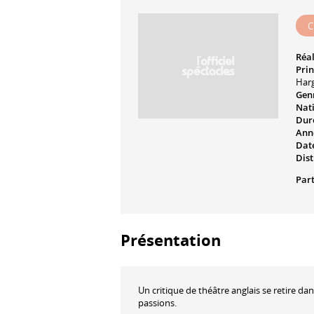
C
Réal
Prin
Har
Genr
Nati
Dur
Ann
Date
Dist
Part
Présentation
Un critique de théâtre anglais se retire dans
passions.