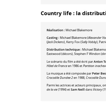
Country life : la distribu
Réalisation :
Michael Blakemore
Casting :
Michael Blakemore
(
Alexander Vo
(
Jack Dickens
)
,
Kerry Fox
(
Sally Volsky
)
,
Patr
Distribution technique :
Michael Blakemo
Eastwood
(décors)
,
Stephen F Windon
(dir
Le scénario du film a été écrit par
Anton T
Hôtel de France
en 1986 et
Partition inache
La musique a été composée par
Peter Bes
Crocodile Dundee 2
en 1988,
Crocodile Dun
Parmi les actrices et acteurs principaux, o
de la vie
(1994) et
Sam Neill
dans
Victory
(1