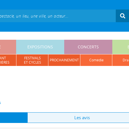
E
EXPOSITIONS
CONCERTS
ANT
FESTIVALS
PROCHAINEMENT
comédie
dr
IÈRES
ET CYCLES
s
Les avis