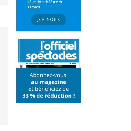
sélection théâtre
du
samedi
JE M'INSCRIS