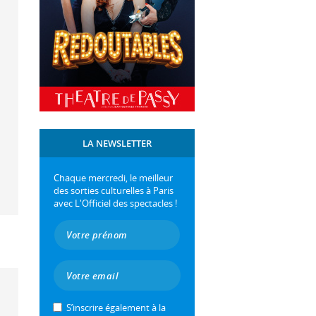
LA NEWSLETTER
Chaque mercredi, le meilleur
des sorties culturelles à Paris
avec L'Officiel des spectacles !
S’inscrire également à la