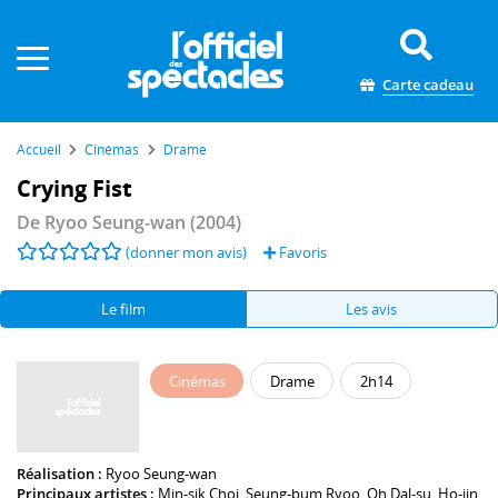
Panneau de gestion des cookies
Carte cadeau
Accueil
Cinémas
Drame
Crying Fist
De
Ryoo Seung-wan
(2004)
(donner mon avis)
Favoris
Le film
Les avis
Cinémas
Drame
2h14
Réalisation :
Ryoo Seung-wan
Principaux artistes :
Min-sik Choi
,
Seung-bum Ryoo
,
Oh Dal-su
,
Ho-jin