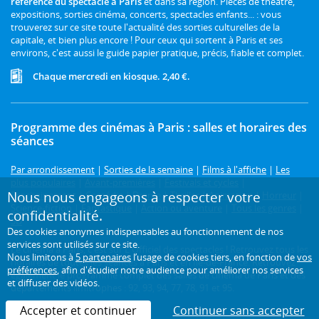
référence du spectacle à Paris
et dans sa région. Pièces de théâtre,
expositions, sorties cinéma, concerts, spectacles enfants... : vous
trouverez sur ce site toute l'actualité des sorties culturelles de la
capitale, et bien plus encore ! Pour ceux qui sortent à Paris et ses
environs, c'est aussi le guide papier pratique, précis, fiable et complet.
Chaque mercredi en kiosque. 2,40 €.
Programme des cinémas à Paris : salles et horaires des
séances
Par arrondissement
|
Sorties de la semaine
|
Films à l'affiche
|
Les
plus populaires
|
Avant-premières
|
Festivals et cycles
|
Nous nous engageons à respecter votre
Prochainement
|
Comédie
|
Drame
|
Thriller
|
Animation
|
Horreur
|
Science-fiction
|
Fantastique
|
Action ou aventure
|
Tous les genres
|
confidentialité.
3D
Des cookies anonymes indispensables au fonctionnement de nos
services sont utilisés sur ce site.
Le cinéma à Paris, c'est sur L'Officiel des spectacles ! Retrouvez tous les
Nous limitons à
5 partenaires
l’usage de cookies tiers, en fonction de
vos
horaires de toutes les séances à Paris et en Île-de-France. Retrouvez
préférences
, afin d'étudier notre audience pour améliorer nos services
également le programme complet des salles de cinéma de Paris et des
et diffuser des vidéos.
départements limitrophes : 92, 93, 94, 77, 78, 91 et 95.
Accepter et continuer
Continuer sans accepter