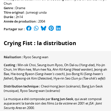
Chun
Genre :
Drame
Titre original :
Jumeogi unda
Durée :
2h14
Année de production :
2004
Partager sur :
Crying Fist : la distribution
Réalisation :
Ryoo Seung-wan
Casting :
Min-sik Choi
,
Seung-bum Ryoo
,
Oh Dal-su
(
Yong-dae
)
,
Ho-jin
Chun
,
Im Won-hee
,
Mun-hee Na
,
Ahn Kil-Kang
(
Head warden
)
,
Jeong-ah
Bae
,
Hie-bong Byeon
(
Sang-hwan's coach
)
,
Joo-Bong Ki
(
Sang-hwan's
father
)
,
Byeong-ok Kim
(
Detective
)
,
Hye-rin Seo
(
Sun-ju (Tae-shik's wife)
)
Distribution technique :
Cheol-hong Jeon
(scénario)
,
Bang Jun-Seok
(musique)
,
Ryoo Seung-wan
(scénario)
La musique a été composée par
Bang Jun-Seok
, qui avait composé
auparavant la bande son des films
La 6e victime
en 2001 et
JSA : Joint
Security Area
en 2000.