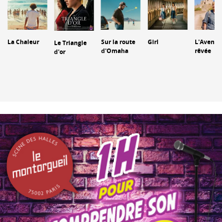
La Chaleur
Sur la route
Girl
L'Aventu
Le Triangle
d'Omaha
rêvée
d'or