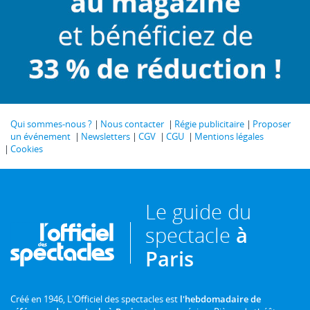
Qui sommes-nous ?
Nous contacter
Régie publicitaire
Proposer
un événement
Newsletters
CGV
CGU
Mentions légales
Cookies
Le guide du
spectacle
à
Paris
Créé en 1946, L'Officiel des spectacles est
l'hebdomadaire de