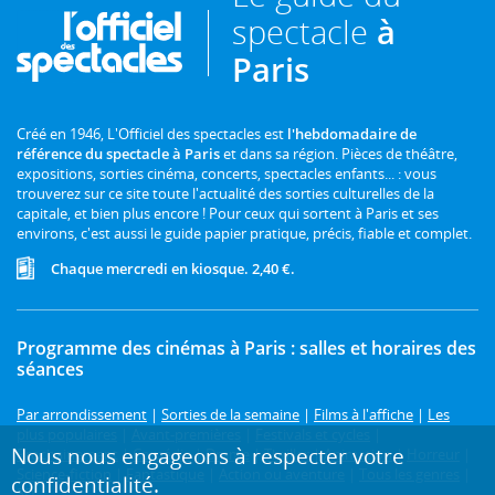
spectacle
à
Paris
Créé en 1946, L'Officiel des spectacles est
l'hebdomadaire de
référence du spectacle à Paris
et dans sa région. Pièces de théâtre,
expositions, sorties cinéma, concerts, spectacles enfants... : vous
trouverez sur ce site toute l'actualité des sorties culturelles de la
capitale, et bien plus encore ! Pour ceux qui sortent à Paris et ses
environs, c'est aussi le guide papier pratique, précis, fiable et complet.
Chaque mercredi en kiosque. 2,40 €.
Programme des cinémas à Paris : salles et horaires des
séances
Par arrondissement
|
Sorties de la semaine
|
Films à l'affiche
|
Les
plus populaires
|
Avant-premières
|
Festivals et cycles
|
Nous nous engageons à respecter votre
Prochainement
|
Comédie
|
Drame
|
Thriller
|
Animation
|
Horreur
|
Science-fiction
|
Fantastique
|
Action ou aventure
|
Tous les genres
|
confidentialité.
3D