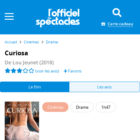
Panneau de gestion des cookies
Carte cadeau
Accueil
Cinémas
Drame
Curiosa
De
Lou Jeunet
(2018)
(voir les avis)
Favoris
Le film
Les avis
Cinémas
Drame
1h47