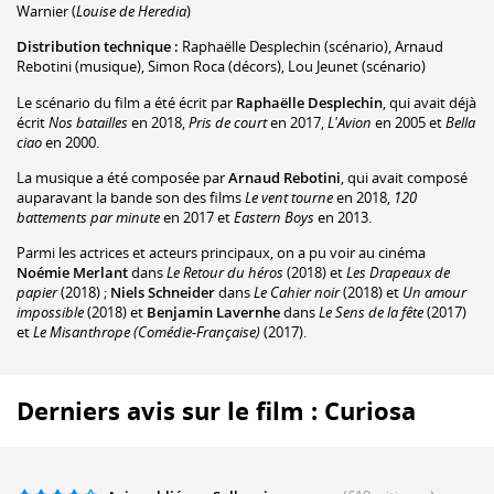
Warnier
(
Louise de Heredia
)
Distribution technique :
Raphaëlle Desplechin
(scénario)
,
Arnaud
Rebotini
(musique)
,
Simon Roca
(décors)
,
Lou Jeunet
(scénario)
Le scénario du film a été écrit par
Raphaëlle Desplechin
, qui avait déjà
écrit
Nos batailles
en 2018,
Pris de court
en 2017,
L'Avion
en 2005 et
Bella
ciao
en 2000.
La musique a été composée par
Arnaud Rebotini
, qui avait composé
auparavant la bande son des films
Le vent tourne
en 2018,
120
battements par minute
en 2017 et
Eastern Boys
en 2013.
Parmi les actrices et acteurs principaux, on a pu voir au cinéma
Noémie Merlant
dans
Le Retour du héros
(2018) et
Les Drapeaux de
papier
(2018) ;
Niels Schneider
dans
Le Cahier noir
(2018) et
Un amour
impossible
(2018) et
Benjamin Lavernhe
dans
Le Sens de la fête
(2017)
et
Le Misanthrope (Comédie-Française)
(2017).
Derniers avis sur le film : Curiosa