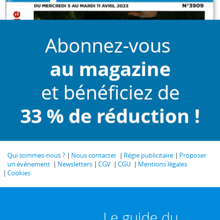
Qui sommes-nous ?
Nous contacter
Régie publicitaire
Proposer
un événement
Newsletters
CGV
CGU
Mentions légales
Cookies
Le guide du