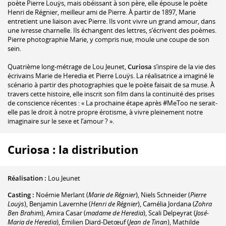
poète Pierre Louÿs, mais obéissant à son père, elle épouse le poète
Henri de Régnier, meilleur ami de Pierre. À partir de 1897, Marie
entretient une liaison avec Pierre. Ils vont vivre un grand amour, dans
une ivresse charnelle. Ils échangent des lettres, s’écrivent des poèmes.
Pierre photographie Marie, y compris nue, moule une coupe de son
sein.
Quatrième long-métrage de Lou Jeunet,
Curiosa
s’inspire de la vie des
écrivains Marie de Heredia et Pierre Louÿs. La réalisatrice a imaginé le
scénario à partir des photographies que le poète faisait de sa muse. À
travers cette histoire, elle inscrit son film dans la continuité des prises
de conscience récentes : « La prochaine étape après #MeToo ne serait-
elle pas le droit à notre propre érotisme, à vivre pleinement notre
imaginaire sur le sexe et l’amour ? ».
Curiosa : la distribution
Réalisation :
Lou Jeunet
Casting :
Noémie Merlant
(
Marie de Régnier
)
,
Niels Schneider
(
Pierre
Louÿs
)
,
Benjamin Lavernhe
(
Henri de Régnier
)
,
Camélia Jordana
(
Zohra
Ben Brahim
)
,
Amira Casar
(
madame de Heredia
)
,
Scali Delpeyrat
(
José-
Maria de Heredia
)
,
Émilien Diard-Detœuf
(
Jean de Tinan
)
,
Mathilde