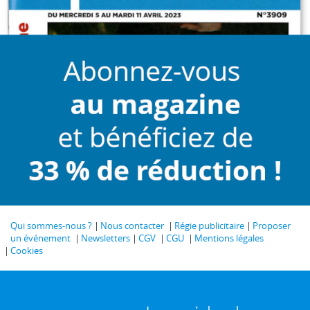
Qui sommes-nous ?
Nous contacter
Régie publicitaire
Proposer
un événement
Newsletters
CGV
CGU
Mentions légales
Cookies