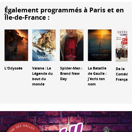
Également programmés à Paris et en
Île-de-France :
L'Odyssée
Vaiana : La
Spider-Man :
La Bataille
De la
Légende du
Brand New
de Gaulle :
Comédie
bout du
Day
J'écris ton
Français
monde
nom