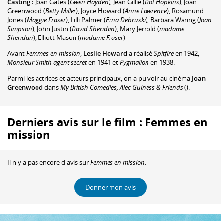
Casting :
Joan Gates
(
Gwen Hayden
)
,
Jean Gillie
(
Dot Hopkins
)
,
Joan
Greenwood
(
Betty Miller
)
,
Joyce Howard
(
Anne Lawrence
)
,
Rosamund
Jones
(
Maggie Fraser
)
,
Lilli Palmer
(
Erna Debruski
)
,
Barbara Waring
(
Joan
Simpson
)
,
John Justin
(
David Sheridan
)
,
Mary Jerrold
(
madame
Sheridan
)
,
Elliott Mason
(
madame Fraser
)
Avant
Femmes en mission
,
Leslie Howard
a réalisé
Spitfire
en 1942,
Monsieur Smith agent secret
en 1941 et
Pygmalion
en 1938.
Parmi les actrices et acteurs principaux, on a pu voir au cinéma
Joan
Greenwood
dans
My British Comedies, Alec Guiness & Friends
().
Derniers avis sur le film : Femmes en
mission
Il n'y a pas encore d'avis sur
Femmes en mission
.
Donner mon avis