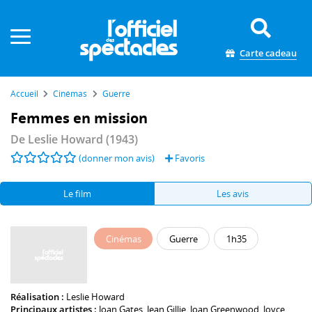
Panneau de gestion des cookies
Carte cadeau
Accueil
Cinémas
Guerre
Femmes en mission
De
Leslie Howard
(1943)
(donner mon avis)
Favoris
Le film
Les avis
Cinémas
Guerre
1h35
Réalisation :
Leslie Howard
Principaux artistes :
Joan Gates
,
Jean Gillie
,
Joan Greenwood
,
Joyce