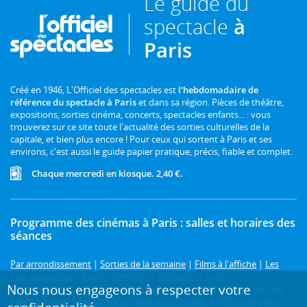
Le guide du
spectacle
à
Paris
Créé en 1946, L'Officiel des spectacles est
l'hebdomadaire de
référence du spectacle à Paris
et dans sa région. Pièces de théâtre,
expositions, sorties cinéma, concerts, spectacles enfants... : vous
trouverez sur ce site toute l'actualité des sorties culturelles de la
capitale, et bien plus encore ! Pour ceux qui sortent à Paris et ses
environs, c'est aussi le guide papier pratique, précis, fiable et complet.
Chaque mercredi en kiosque. 2,40 €.
Programme des cinémas à Paris : salles et horaires des
séances
Par arrondissement
|
Sorties de la semaine
|
Films à l'affiche
|
Les
plus populaires
|
Avant-premières
|
Festivals et cycles
|
Nous nous engageons à respecter votre
Prochainement
|
Comédie
|
Drame
|
Thriller
|
Animation
|
Horreur
|
Science-fiction
|
Fantastique
|
Action ou aventure
|
Tous les genres
|