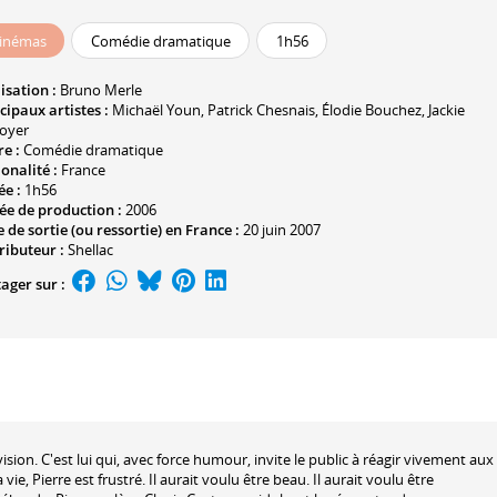
inémas
Comédie dramatique
1h56
isation :
Bruno Merle
cipaux artistes :
Michaël Youn
,
Patrick Chesnais
,
Élodie Bouchez
,
Jackie
oyer
e :
Comédie dramatique
onalité :
France
ée :
1h56
ée de production :
2006
 de sortie (ou ressortie) en France :
20 juin 2007
ributeur :
Shellac
ager sur :
vision. C'est lui qui, avec force humour, invite le public à réagir vivement aux
ie, Pierre est frustré. Il aurait voulu être beau. Il aurait voulu être