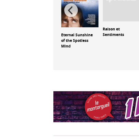
L'Objet du délit
Raison et
lusion
Sentiments
Eternal Sunshine
of the Spotless
Mind