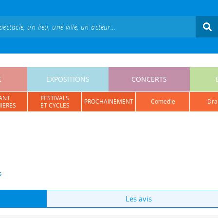
E
EXPOSITIONS
CONCERTS
ANT
FESTIVALS
PROCHAINEMENT
comédie
dr
IÈRES
ET CYCLES
s
Les avis