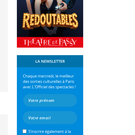
LA NEWSLETTER
Chaque mercredi, le meilleur
des sorties culturelles à Paris
avec L'Officiel des spectacles !
S’inscrire également à la