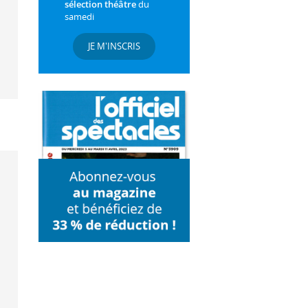
sélection théâtre
du
samedi
JE M'INSCRIS