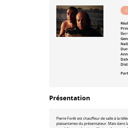
C
Réal
Prin
Berr
Genr
Nati
Dur
Ann
Date
Dist
Part
Présentation
Pierre Forêt est chauffeur de salle à la télé
plaisanteries du présentateur. Mais dans la v