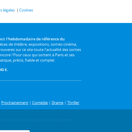
 légales
Cookies
 est
l'hebdomadaire de référence du
ièces de théâtre, expositions, sorties cinéma,
rouverez sur ce site toute l'actualité des sorties
 encore ! Pour ceux qui sortent à Paris et ses
atique, précis, fiable et complet.
40 €.
|
Prochainement
|
Comédie
|
Drame
|
Thriller
-de-France. Retrouvez également le programme