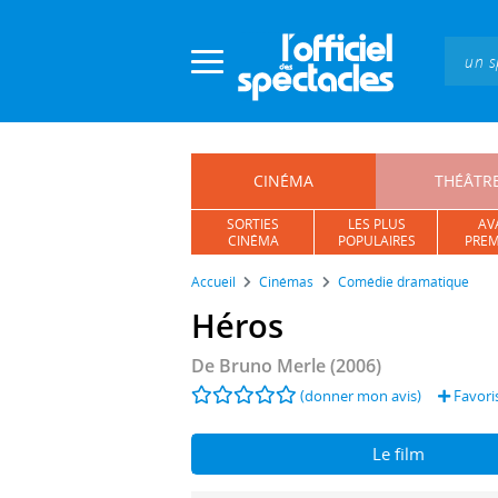
Panneau de gestion des cookies
CINÉMA
THÉÂTR
SORTIES
LES PLUS
AV
CINÉMA
POPULAIRES
PREM
Accueil
Cinémas
Comédie dramatique
Héros
De
Bruno Merle
(2006)
(donner mon avis)
Favori
Le film