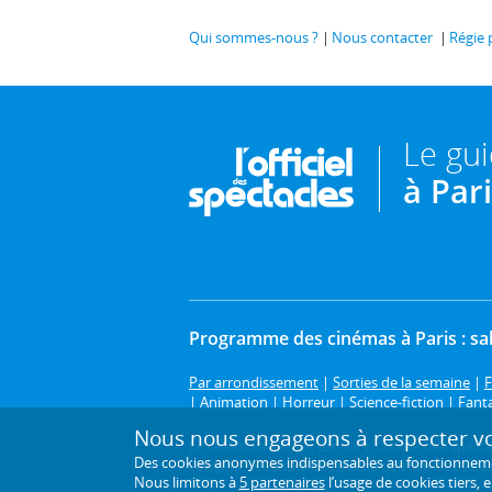
Qui sommes-nous ?
Nous contacter
Régie 
Le gu
à Par
Programme des cinémas à Paris : sal
Par arrondissement
|
Sorties de la semaine
|
F
|
Animation
|
Horreur
|
Science-fiction
|
Fant
Nous nous engageons à respecter vot
Le cinéma à Paris, c'est sur L'Officiel des spe
Des cookies anonymes indispensables au fonctionnement 
complet des salles de cinéma de Paris et des dép
Nous limitons à
5 partenaires
l’usage de cookies tiers, 