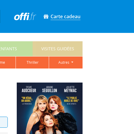
Carte cadeau
ENFANTS
VISITES GUIDÉES
ame
thriller
autres