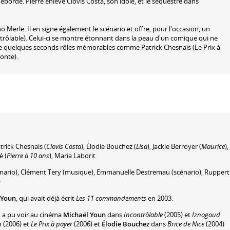
borde. Pierre enlève Clovis Costa, son idole, et le séquestre dans
 Merle. Il en signe également le scénario et offre, pour l'occasion, un
trôlable). Celui-ci se montre étonnant dans la peau d'un comique qui ne
ouve quelques seconds rôles mémorables comme Patrick Chesnais (Le Prix à
onte).
trick Chesnais
(
Clovis Costa
)
,
Élodie Bouchez
(
Lisa
)
,
Jackie Berroyer
(
Maurice
)
,
é
(
Pierre à 10 ans
)
,
Maria Laborit
nario)
,
Clément Tery
(musique)
,
Emmanuelle Destremau
(scénario)
,
Ruppert
)
 Youn
, qui avait déjà écrit
Les 11 commandements
en 2003.
n a pu voir au cinéma
Michaël Youn
dans
Incontrôlable
(2005) et
Iznogoud
n
(2006) et
Le Prix à payer
(2006) et
Élodie Bouchez
dans
Brice de Nice
(2004)