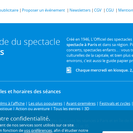
publicitaire
Proposer un événement
Newsletters
CGV
CGU
Mentions
ide du spectacle
Créé en 1946, L'Officiel des spectacles
spectacle à Paris
et dans sa région. P
is
concerts, spectacles enfants... : vous t
culturelles de la capitale, et bien plus
environs, c'est aussi le guide papier pr
Chaque mercredi en kiosque. 2,
les et horaires des séances
ilms à l'affiche
|
Les plus populaires
|
Avant-premières
|
Festivals et cycles
astique
|
Action ou aventure
|
Tous les genres
|
3D
re confidentialité.
ctacles ! Retrouvez tous les horaires de toutes les séances à Paris et en Île
de nos services sont utilisés sur ce site.
artements limitrophes : 92, 93, 94, 77, 78, 91 et 95.
en fonction de
vos préférences
, afin d'étudier notre