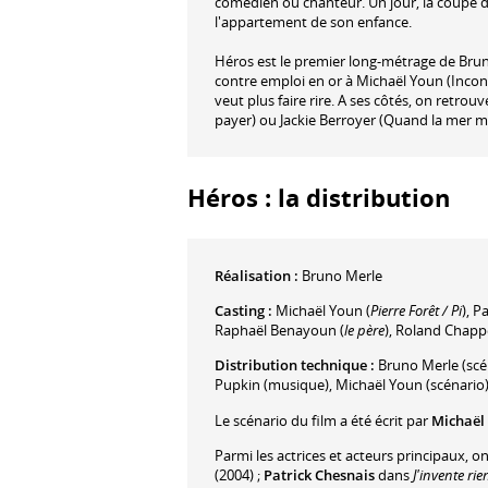
comédien ou chanteur. Un jour, la coupe dé
l'appartement de son enfance.
Héros est le premier long-métrage de Bruno
contre emploi en or à Michaël Youn (Incon
veut plus faire rire. A ses côtés, on retr
payer) ou Jackie Berroyer (Quand la mer m
Héros : la distribution
Réalisation :
Bruno Merle
Casting :
Michaël Youn
(
Pierre Forêt / Pi
)
,
Pa
Raphaël Benayoun
(
le père
)
,
Roland Chapp
Distribution technique :
Bruno Merle
(scé
Pupkin
(musique)
,
Michaël Youn
(scénario
Le scénario du film a été écrit par
Michaël
Parmi les actrices et acteurs principaux, o
(2004) ;
Patrick Chesnais
dans
J'invente rie