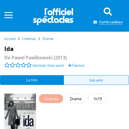
Panneau de gestion des cookies
Carte cadeau
Accueil
Cinémas
Drame
Ida
De
Pawel Pawlikowski
(2013)
(donner mon avis)
Favoris
Le film
Les avis
Cinémas
Drame
1h19