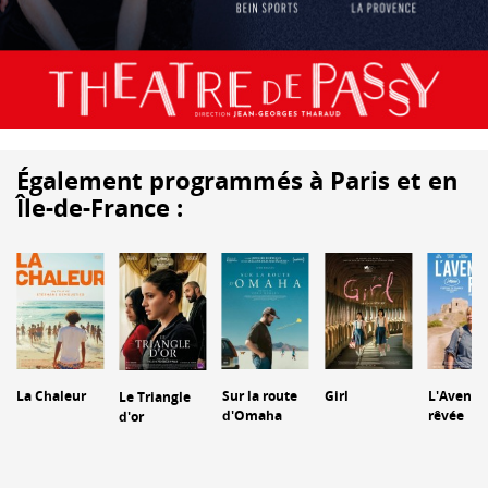
Également programmés à Paris et en
Île-de-France :
La Chaleur
Sur la route
Girl
L'Aventu
Le Triangle
d'Omaha
rêvée
d'or