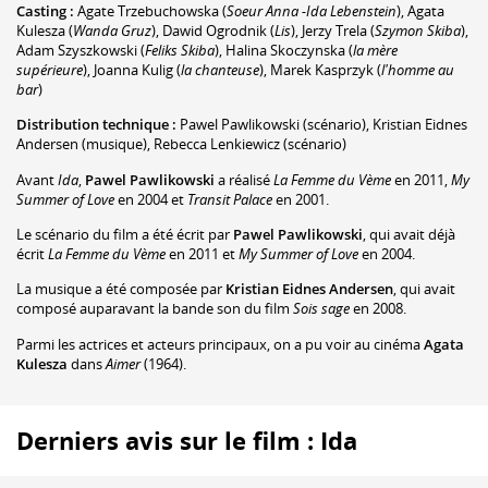
Casting :
Agate Trzebuchowska
(
Soeur Anna -Ida Lebenstein
)
,
Agata
Kulesza
(
Wanda Gruz
)
,
Dawid Ogrodnik
(
Lis
)
,
Jerzy Trela
(
Szymon Skiba
)
,
Adam Szyszkowski
(
Feliks Skiba
)
,
Halina Skoczynska
(
la mère
supérieure
)
,
Joanna Kulig
(
la chanteuse
)
,
Marek Kasprzyk
(
l'homme au
bar
)
Distribution technique :
Pawel Pawlikowski
(scénario)
,
Kristian Eidnes
Andersen
(musique)
,
Rebecca Lenkiewicz
(scénario)
Avant
Ida
,
Pawel Pawlikowski
a réalisé
La Femme du Vème
en 2011,
My
Summer of Love
en 2004 et
Transit Palace
en 2001.
Le scénario du film a été écrit par
Pawel Pawlikowski
, qui avait déjà
écrit
La Femme du Vème
en 2011 et
My Summer of Love
en 2004.
La musique a été composée par
Kristian Eidnes Andersen
, qui avait
composé auparavant la bande son du film
Sois sage
en 2008.
Parmi les actrices et acteurs principaux, on a pu voir au cinéma
Agata
Kulesza
dans
Aimer
(1964).
Derniers avis sur le film : Ida