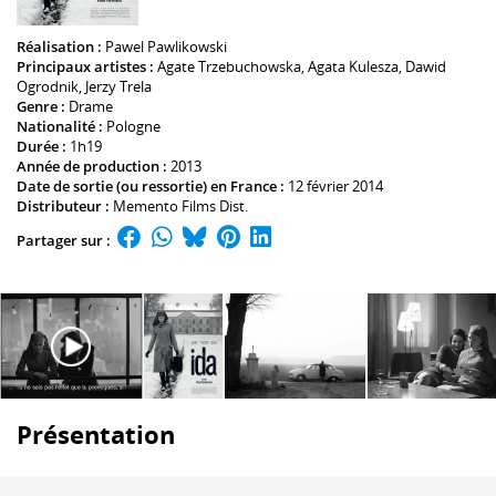
Réalisation :
Pawel Pawlikowski
Principaux artistes :
Agate Trzebuchowska
,
Agata Kulesza
,
Dawid
Ogrodnik
,
Jerzy Trela
Genre :
Drame
Nationalité :
Pologne
Durée :
1h19
Année de production :
2013
Date de sortie (ou ressortie) en France :
12 février 2014
Distributeur :
Memento Films Dist.
Partager sur :
Présentation