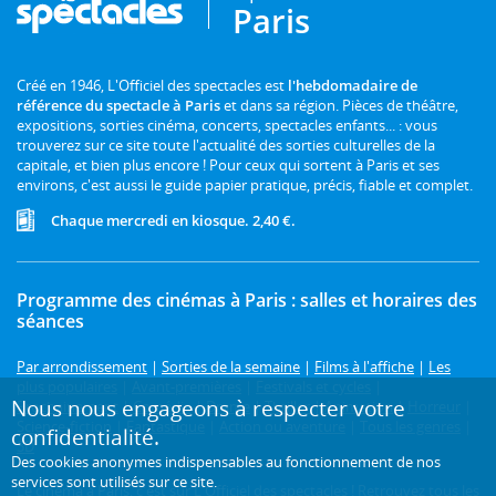
Paris
Créé en 1946, L'Officiel des spectacles est
l'hebdomadaire de
référence du spectacle à Paris
et dans sa région. Pièces de théâtre,
expositions, sorties cinéma, concerts, spectacles enfants... : vous
trouverez sur ce site toute l'actualité des sorties culturelles de la
capitale, et bien plus encore ! Pour ceux qui sortent à Paris et ses
environs, c'est aussi le guide papier pratique, précis, fiable et complet.
Chaque mercredi en kiosque. 2,40 €.
Programme des cinémas à Paris : salles et horaires des
séances
Par arrondissement
|
Sorties de la semaine
|
Films à l'affiche
|
Les
plus populaires
|
Avant-premières
|
Festivals et cycles
|
Nous nous engageons à respecter votre
Prochainement
|
Comédie
|
Drame
|
Thriller
|
Animation
|
Horreur
|
Science-fiction
|
Fantastique
|
Action ou aventure
|
Tous les genres
|
confidentialité.
3D
Des cookies anonymes indispensables au fonctionnement de nos
services sont utilisés sur ce site.
Le cinéma à Paris, c'est sur L'Officiel des spectacles ! Retrouvez tous les