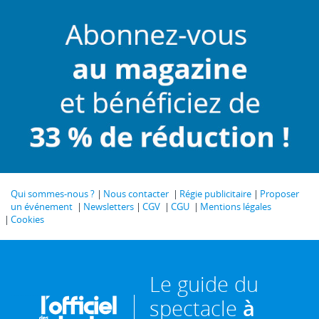
Qui sommes-nous ?
Nous contacter
Régie publicitaire
Proposer
un événement
Newsletters
CGV
CGU
Mentions légales
Cookies
Le guide du
spectacle
à