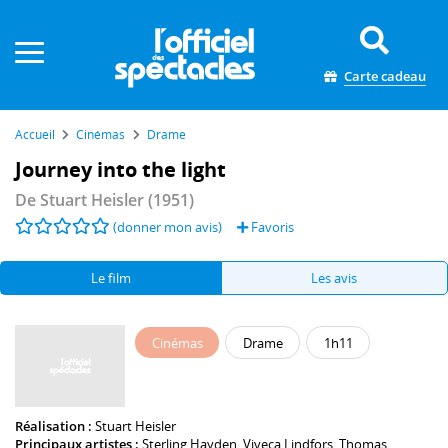
Panneau de gestion des cookies
Carte cadeau
Accueil
Cinémas
Drame
Journey into the light
De
Stuart Heisler
(1951)
(donner mon avis)
Favoris
Le film
Les avis
Cinémas
Drame
1h11
Réalisation :
Stuart Heisler
Principaux artistes :
Sterling Hayden
,
Viveca Lindfors
,
Thomas