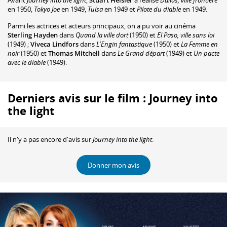
Avant
Journey into the light
,
Stuart Heisler
a réalisé
Dallas, ville frontière
en 1950,
Tokyo Joe
en 1949,
Tulsa
en 1949 et
Pilote du diable
en 1949.
Parmi les actrices et acteurs principaux, on a pu voir au cinéma
Sterling Hayden
dans
Quand la ville dort
(1950) et
El Paso, ville sans loi
(1949) ;
Viveca Lindfors
dans
L'Engin fantastique
(1950) et
La Femme en
noir
(1950) et
Thomas Mitchell
dans
Le Grand départ
(1949) et
Un pacte
avec le diable
(1949).
Derniers avis sur le film : Journey into
the light
Il n'y a pas encore d'avis sur
Journey into the light
.
Donner mon avis