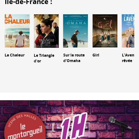
Île-de-France :
La Chaleur
Sur la route
Girl
L'Aventu
Le Triangle
d'Omaha
rêvée
d'or