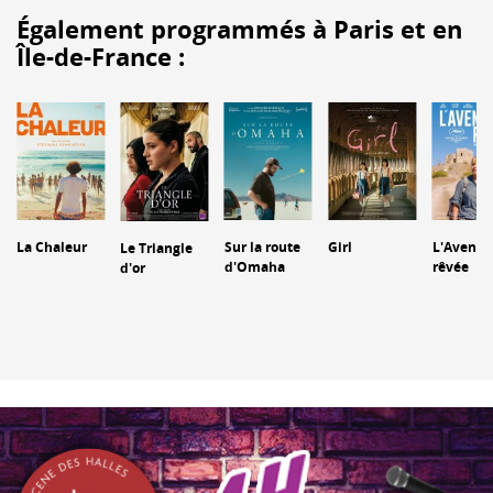
Également programmés à Paris et en
Île-de-France :
La Chaleur
Sur la route
Girl
L'Aventu
Le Triangle
d'Omaha
rêvée
d'or