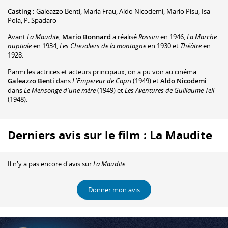
Casting :
Galeazzo Benti
,
Maria Frau
,
Aldo Nicodemi
,
Mario Pisu
,
Isa
Pola
,
P. Spadaro
Avant
La Maudite
,
Mario Bonnard
a réalisé
Rossini
en 1946,
La Marche
nuptiale
en 1934,
Les Chevaliers de la montagne
en 1930 et
Théâtre
en
1928.
Parmi les actrices et acteurs principaux, on a pu voir au cinéma
Galeazzo Benti
dans
L'Empereur de Capri
(1949) et
Aldo Nicodemi
dans
Le Mensonge d'une mère
(1949) et
Les Aventures de Guillaume Tell
(1948).
Derniers avis sur le film : La Maudite
Il n'y a pas encore d'avis sur
La Maudite
.
Donner mon avis