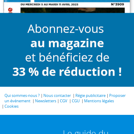
Qui sommes-nous ?
Nous contacter
Régie publicitaire
Proposer
un événement
Newsletters
CGV
CGU
Mentions légales
Cookies
Le guide du