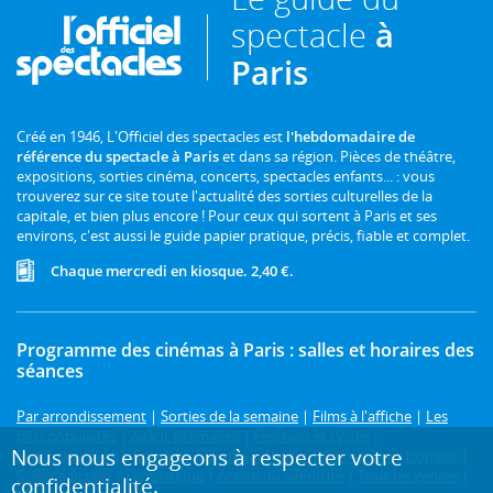
spectacle
à
Paris
Créé en 1946, L'Officiel des spectacles est
l'hebdomadaire de
référence du spectacle à Paris
et dans sa région. Pièces de théâtre,
expositions, sorties cinéma, concerts, spectacles enfants... : vous
trouverez sur ce site toute l'actualité des sorties culturelles de la
capitale, et bien plus encore ! Pour ceux qui sortent à Paris et ses
environs, c'est aussi le guide papier pratique, précis, fiable et complet.
Chaque mercredi en kiosque. 2,40 €.
Programme des cinémas à Paris : salles et horaires des
séances
Par arrondissement
|
Sorties de la semaine
|
Films à l'affiche
|
Les
plus populaires
|
Avant-premières
|
Festivals et cycles
|
Nous nous engageons à respecter votre
Prochainement
|
Comédie
|
Drame
|
Thriller
|
Animation
|
Horreur
|
Science-fiction
|
Fantastique
|
Action ou aventure
|
Tous les genres
|
confidentialité.