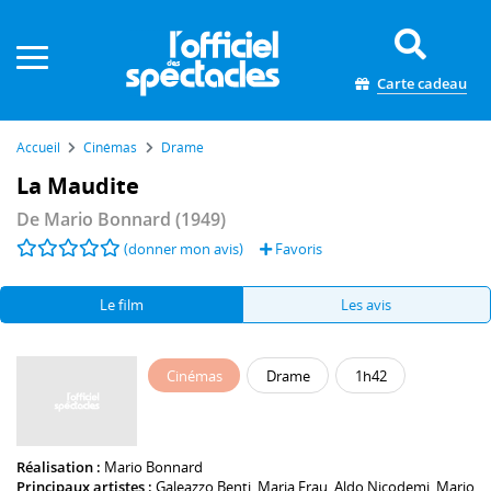
Panneau de gestion des cookies
Carte cadeau
Accueil
Cinémas
Drame
La Maudite
De
Mario Bonnard
(1949)
(donner mon avis)
Favoris
Le film
Les avis
Cinémas
Drame
1h42
Réalisation :
Mario Bonnard
Principaux artistes :
Galeazzo Benti
,
Maria Frau
,
Aldo Nicodemi
,
Mario