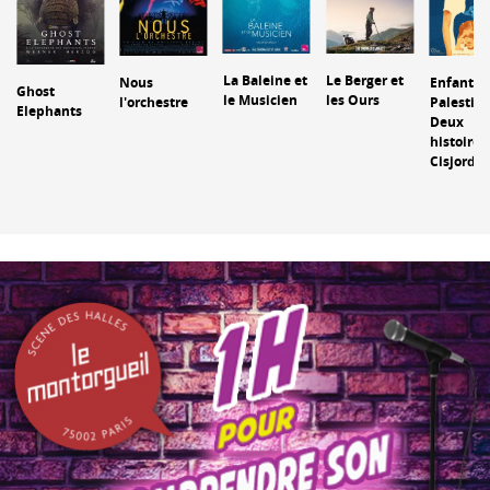
La Baleine et
Le Berger et
Nous
Enfants 
Ghost
le Musicien
les Ours
l'orchestre
Palestine
Elephants
Deux
histoires
Cisjorda