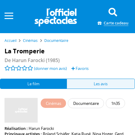
Panneau de gestion des cookies
Carte cadeau
Accueil
Cinémas
Documentaire
La Tromperie
De
Harun Farocki
(1985)
(donner mon avis)
Favoris
Le film
Les avis
Cinémas
Documentaire
1h35
Réalisation :
Harun Farocki
Principaux artistes :
Roland Schäfer
,
Katja Rupé
,
Nina Hoger
,
Gerd