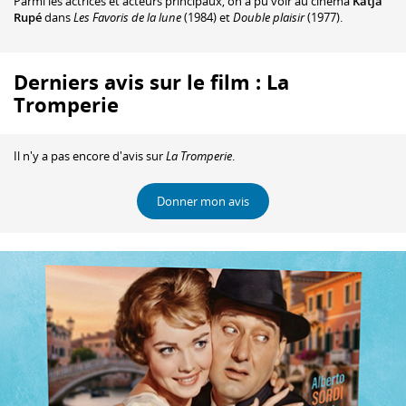
Parmi les actrices et acteurs principaux, on a pu voir au cinéma
Katja
Rupé
dans
Les Favoris de la lune
(1984) et
Double plaisir
(1977).
Derniers avis sur le film : La
Tromperie
Il n'y a pas encore d'avis sur
La Tromperie
.
Donner mon avis