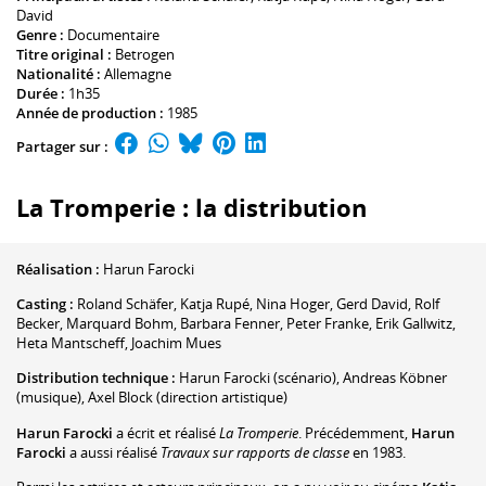
David
Genre :
Documentaire
Titre original :
Betrogen
Nationalité :
Allemagne
Durée :
1h35
Année de production :
1985
Partager sur :
La Tromperie : la distribution
Réalisation :
Harun Farocki
Casting :
Roland Schäfer
,
Katja Rupé
,
Nina Hoger
,
Gerd David
,
Rolf
Becker
,
Marquard Bohm
,
Barbara Fenner
,
Peter Franke
,
Erik Gallwitz
,
Heta Mantscheff
,
Joachim Mues
Distribution technique :
Harun Farocki
(scénario)
,
Andreas Köbner
(musique)
,
Axel Block
(direction artistique)
Harun Farocki
a écrit et réalisé
La Tromperie
. Précédemment,
Harun
Farocki
a aussi réalisé
Travaux sur rapports de classe
en 1983.