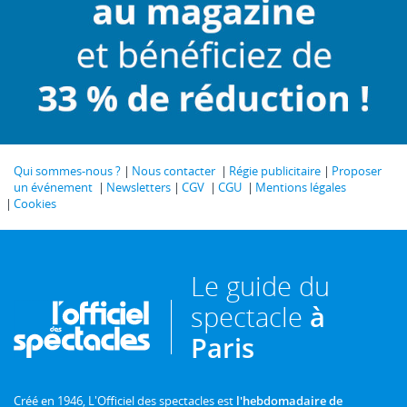
Qui sommes-nous ?
Nous contacter
Régie publicitaire
Proposer
un événement
Newsletters
CGV
CGU
Mentions légales
Cookies
Le guide du
spectacle
à
Paris
Créé en 1946, L'Officiel des spectacles est
l'hebdomadaire de