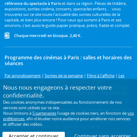
référence du spectacle à Paris
et dans sa région. Pièces de théâtre,
expositions, sorties cinéma, concerts, spectacles enfants... : vous
trouverez sur ce site toute l'actualité des sorties culturelles de la
capitale, et bien plus encore ! Pour ceux qui sortent à Paris et ses
environs, c'est aussi le guide papier pratique, précis, fiable et complet.
Chaque mercredi en kiosque. 2,40 €.
Programme des cinémas à Paris : salles et horaires des
séances
Par arrondissement
|
Sorties de la semaine
|
Films à l'affiche
|
Les
plus populaires
|
Avant-premières
|
Festivals et cycles
|
Nous nous engageons à respecter votre
Prochainement
|
Comédie
|
Drame
|
Thriller
|
Animation
|
Horreur
|
Science-fiction
|
Fantastique
|
Action ou aventure
|
Tous les genres
|
confidentialité.
3D
Des cookies anonymes indispensables au fonctionnement de nos
services sont utilisés sur ce site.
Le cinéma à Paris, c'est sur L'Officiel des spectacles ! Retrouvez tous les
Nous limitons à
5 partenaires
l’usage de cookies tiers, en fonction de
vos
horaires de toutes les séances à Paris et en Île-de-France. Retrouvez
préférences
, afin d'étudier notre audience pour améliorer nos services
également le programme complet des salles de cinéma de Paris et des
et diffuser des vidéos.
départements limitrophes : 92, 93, 94, 77, 78, 91 et 95.
Accepter et continuer
Continuer sans accepter