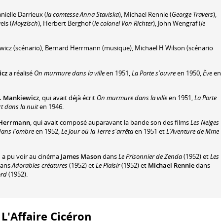
nielle Darrieux
(
la comtesse Anna Staviska
)
,
Michael Rennie
(
George Travers
)
,
eis
(
Moyzisch
)
,
Herbert Berghof
(
le colonel Von Richter
)
,
John Wengraf
(
le
wicz
(scénario)
,
Bernard Herrmann
(musique)
,
Michael H Wilson
(scénario
icz
a réalisé
On murmure dans la ville
en 1951,
La Porte s'ouvre
en 1950,
Ève
en
L. Mankiewicz
, qui avait déjà écrit
On murmure dans la ville
en 1951,
La Porte
t dans la nuit
en 1946.
 Herrmann
, qui avait composé auparavant la bande son des films
Les Neiges
dans l'ombre
en 1952,
Le Jour où la Terre s'arrêta
en 1951 et
L'Aventure de Mme
n a pu voir au cinéma
James Mason
dans
Le Prisonnier de Zenda
(1952) et
Les
ans
Adorables créatures
(1952) et
Le Plaisir
(1952) et
Michael Rennie
dans
ord
(1952).
: L'Affaire Cicéron