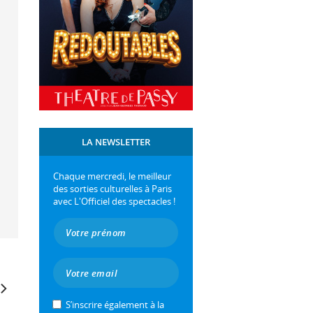
LA NEWSLETTER
Chaque mercredi, le meilleur
des sorties culturelles à Paris
avec L'Officiel des spectacles !
S’inscrire également à la