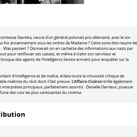
omtesse Slaviska, veuve d’un général polonais pro-allemand, avec le soi-
qui fut anciennement sous les ordres de Madame ? Cette zone dite neutre de
a… Was passiert ? Donnerait-on en cachette des informations aux nazis par
out pour renflouer ses caisses, et même à trahir son serviteur et
, lorsque des agents de l’
Intelligence Service
arrivent pour enquêter sur la
dant d’intelligence et de malice, éclate toute la virtuosité critique de
le maîtrise du récit dont il fait preuve.
L’Affaire Cicéron
brille également
 interprètes principaux, parfaitement assortis : Danielle Darrieux, joueuse
l’une des voix les plus caressantes du cinéma.
tribution