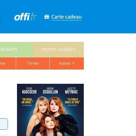
Carte cadeau
ENFANTS
VISITES GUIDÉES
ame
thriller
autres