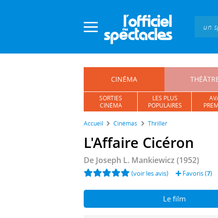
Panneau de gestion des cookies
CINÉMA
THÉÂTR
SORTIES
LES PLUS
AV
CINÉMA
POPULAIRES
PREM
Accueil
Cinémas
Thriller
L'Affaire Cicéron
De
Joseph L. Mankiewicz
(1952)
(voir les avis)
Favoris (
7
)
Le film