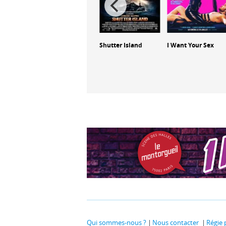
s de
Another Man's
Shutter Island
I Want Your Sex
Poison
Qui sommes-nous ?
Nous contacter
Régie 