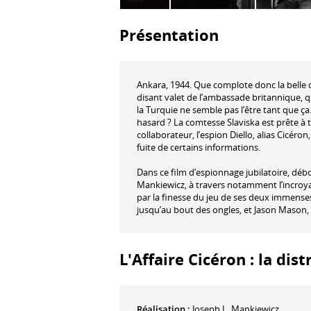
Présentation
Ankara, 1944. Que complote donc la belle c
disant valet de l’ambassade britannique, 
la Turquie ne semble pas l’être tant que ç
hasard ? La comtesse Slaviska est prête à t
collaborateur, l’espion Diello, alias Cicéron
fuite de certains informations.
Dans ce film d’espionnage jubilatoire, débor
Mankiewicz, à travers notamment l’incroyab
par la finesse du jeu de ses deux immenses
jusqu’au bout des ongles, et Jason Mason, 
L'Affaire Cicéron : la dis
Réalisation :
Joseph L. Mankiewicz