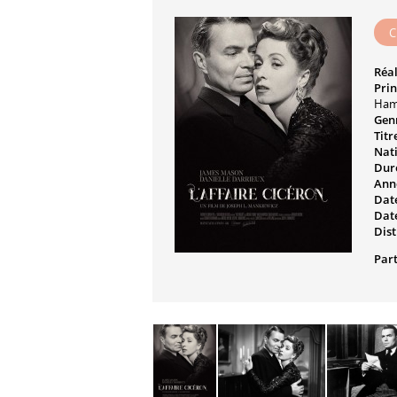
C
Réal
Prin
Ham
Genr
Titr
Nati
Dur
Ann
Date
Date
Dist
Part