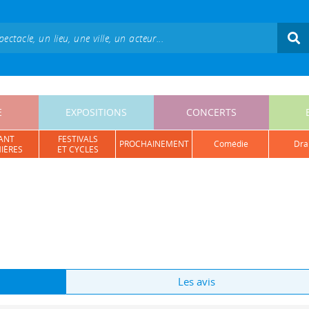
E
EXPOSITIONS
CONCERTS
ANT
FESTIVALS
PROCHAINEMENT
comédie
dr
IÈRES
ET CYCLES
Les avis