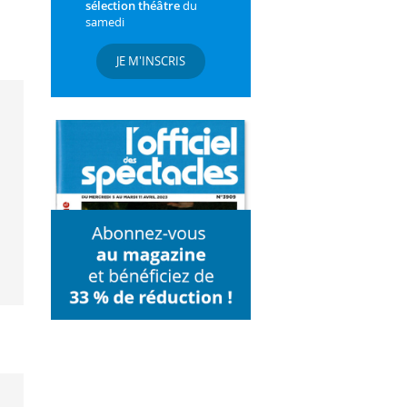
sélection théâtre
du
samedi
JE M'INSCRIS