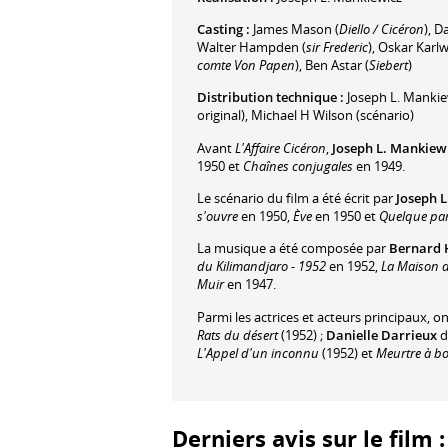
Casting :
James Mason
(
Diello / Cicéron
)
,
Da
Walter Hampden
(
sir Frederic
)
,
Oskar Karlw
comte Von Papen
)
,
Ben Astar
(
Siebert
)
Distribution technique :
Joseph L. Mankie
original)
,
Michael H Wilson
(scénario)
Avant
L'Affaire Cicéron
,
Joseph L. Mankiew
1950 et
Chaînes conjugales
en 1949.
Le scénario du film a été écrit par
Joseph 
s'ouvre
en 1950,
Ève
en 1950 et
Quelque par
La musique a été composée par
Bernard
du Kilimandjaro - 1952
en 1952,
La Maison 
Muir
en 1947.
Parmi les actrices et acteurs principaux, o
Rats du désert
(1952) ;
Danielle Darrieux
d
L'Appel d'un inconnu
(1952) et
Meurtre à b
Derniers avis sur le film 