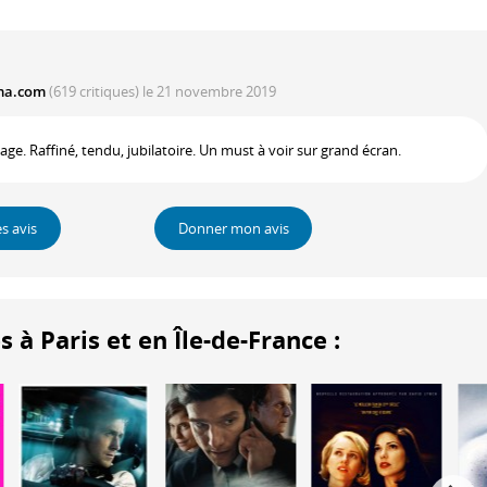
ema.com
(619 critiques)
le 21 novembre 2019
e. Raffiné, tendu, jubilatoire. Un must à voir sur grand écran.
es avis
Donner mon avis
 Paris et en Île-de-France :