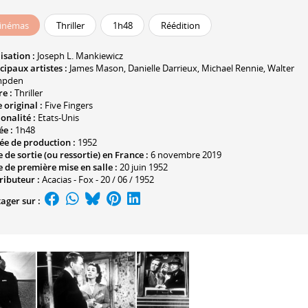
inémas
Thriller
1h48
Réédition
isation :
Joseph L. Mankiewicz
cipaux artistes :
James Mason
,
Danielle Darrieux
,
Michael Rennie
,
Walter
pden
e :
Thriller
e original :
Five Fingers
onalité :
Etats-Unis
ée :
1h48
ée de production :
1952
 de sortie (ou ressortie) en France :
6 novembre 2019
 de première mise en salle :
20 juin 1952
ributeur :
Acacias - Fox - 20 / 06 / 1952
ager sur :