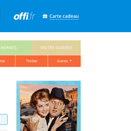
Carte cadeau
ENFANTS
VISITES GUIDÉES
ame
thriller
autres