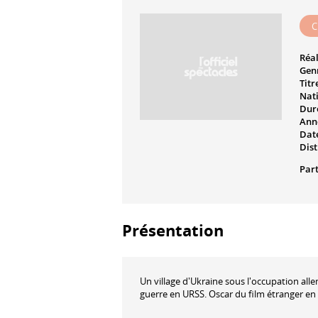
C
Réal
Genr
Titr
Nati
Dur
Ann
Date
Dist
Part
Présentation
Un village d'Ukraine sous l'occupation alle
guerre en URSS. Oscar du film étranger en