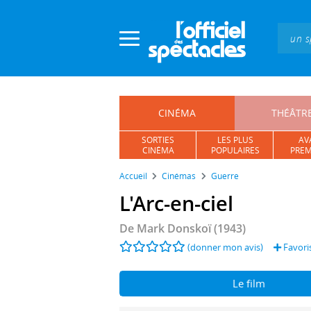
Panneau de gestion des cookies
CINÉMA
THÉÂTR
SORTIES
LES PLUS
AV
CINÉMA
POPULAIRES
PREM
Accueil
Cinémas
Guerre
L'Arc-en-ciel
De
Mark Donskoï
(1943)
(donner mon avis)
Favori
Le film