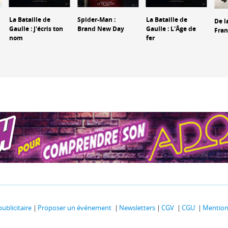
La Bataille de
Spider-Man :
La Bataille de
De l
Gaulle : J'écris ton
Brand New Day
Gaulle : L'Âge de
Fran
nom
fer
publicitaire
Proposer un événement
Newsletters
CGV
CGU
Mentions