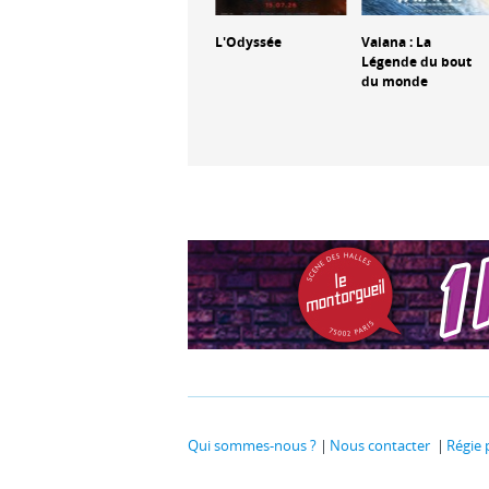
L'Odyssée
Vaiana : La
Des Minions et
Légende du bout
des monstres
du monde
Qui sommes-nous ?
Nous contacter
Régie 