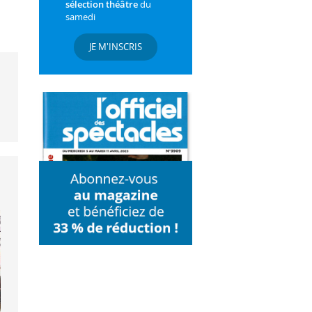
sélection théâtre
du
samedi
JE M'INSCRIS