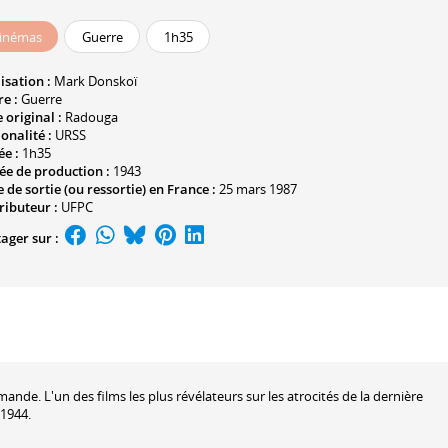
inémas
Guerre
1h35
isation :
Mark Donskoï
e :
Guerre
e original :
Radouga
onalité :
URSS
ée :
1h35
ée de production :
1943
 de sortie (ou ressortie) en France :
25 mars 1987
ributeur :
UFPC
ager sur :
mande. L'un des films les plus révélateurs sur les atrocités de la dernière
 1944.