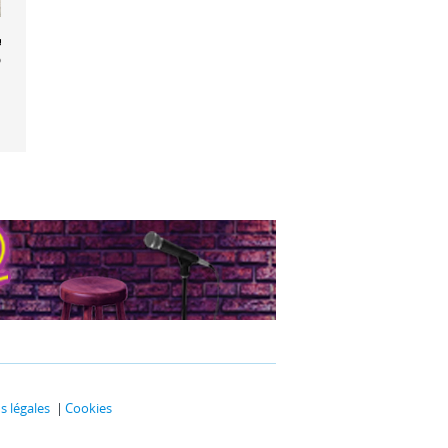
a Comédie-
çaise
 légales
Cookies