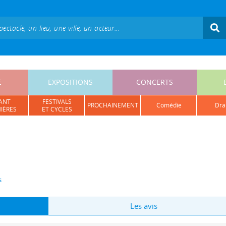
E
EXPOSITIONS
CONCERTS
ANT
FESTIVALS
PROCHAINEMENT
comédie
dr
IÈRES
ET CYCLES
s
Les avis