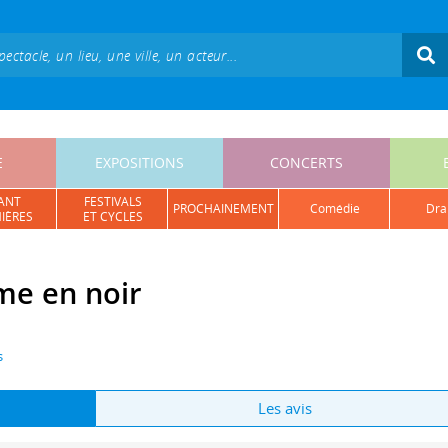
E
EXPOSITIONS
CONCERTS
ANT
FESTIVALS
PROCHAINEMENT
comédie
dr
IÈRES
ET CYCLES
me en noir
s
Les avis