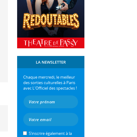
LA NEWSLETTER
Chaque mercredi, le meilleur
des sorties culturelles à Paris
avec L'Officiel des spectacles !
S’inscrire également à la