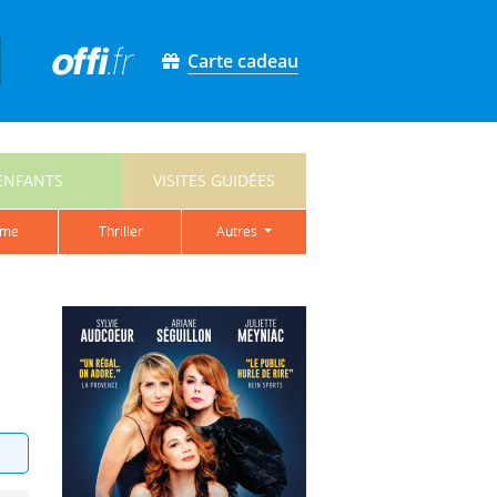
Carte cadeau
ENFANTS
VISITES GUIDÉES
ame
thriller
autres