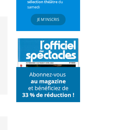
sélection théâtre
du
samedi
JE M'INSCRIS