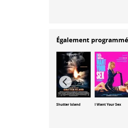
Également programmés à
s de
Another Man's
Shutter Island
I Want Your Sex
Poison