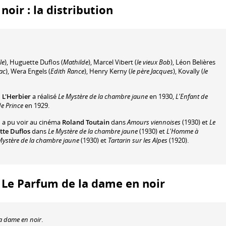
oir : la distribution
le
)
,
Huguette Duflos
(
Mathilde
)
,
Marcel Vibert
(
le vieux Bob
)
,
Léon Belières
ac
)
,
Wera Engels
(
Edith Rance
)
,
Henry Kerny
(
le père Jacques
)
,
Kovally
(
le
 L'Herbier
a réalisé
Le Mystère de la chambre jaune
en 1930,
L'Enfant de
de Prince
en 1929.
n a pu voir au cinéma
Roland Toutain
dans
Amours viennoises
(1930) et
Le
te Duflos
dans
Le Mystère de la chambre jaune
(1930) et
L'Homme à
Mystère de la chambre jaune
(1930) et
Tartarin sur les Alpes
(1920).
 : Le Parfum de la dame en noir
a dame en noir
.