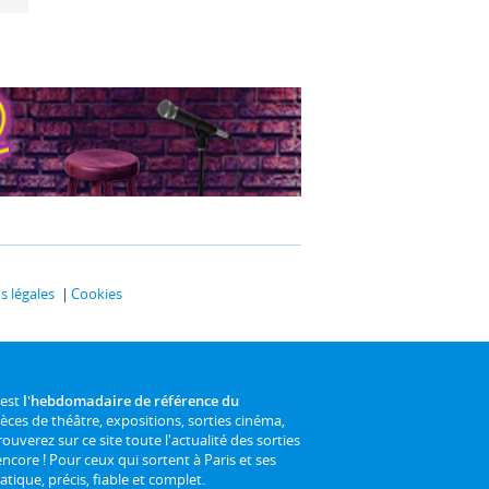
 légales
Cookies
 est
l'hebdomadaire de référence du
ièces de théâtre, expositions, sorties cinéma,
rouverez sur ce site toute l'actualité des sorties
 encore ! Pour ceux qui sortent à Paris et ses
atique, précis, fiable et complet.