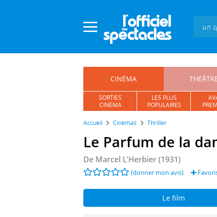
Panneau de gestion des cookies
CINÉMA
THÉÂTR
SORTIES
LES PLUS
AV
CINÉMA
POPULAIRES
PREM
Accueil
Cinémas
Thriller
Le Parfum de la da
De
Marcel L'Herbier
(1931)
(donner mon avis)
Favori
Le film