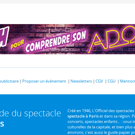
publicitaire
Proposer un événement
Newsletters
CGV
CGU
Mentions
ide du spectacle
Créé en 1946, L'Officiel des spectacles
spectacle à Paris
et dans sa région. P
is
concerts, spectacles enfants... : vous t
culturelles de la capitale, et bien plus
environs, c'est aussi le guide papier pr