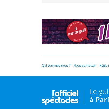
Qui sommes-nous ?
Nous contacter
Régie 
Le gu
à Par