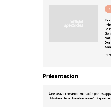
C
Réal
Prin
Beli
Genr
Nati
Dur
Ann
Part
Présentation
Une veuve remariée, menacée par les appar
"Mystère de la chambre jaune". D'après l