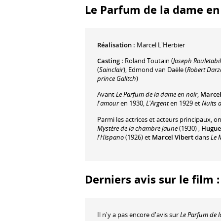
Le Parfum de la dame en n
Réalisation :
Marcel L'Herbier
Casting :
Roland Toutain
(
Joseph Rouletabil
(
Sainclair
)
,
Edmond van Daële
(
Robert Darz
prince Galitch
)
Avant
Le Parfum de la dame en noir
,
Marcel
l'amour
en 1930,
L'Argent
en 1929 et
Nuits 
Parmi les actrices et acteurs principaux, o
Mystère de la chambre jaune
(1930) ;
Huguet
l'Hispano
(1926) et
Marcel Vibert
dans
Le 
Derniers avis sur le film
Il n'y a pas encore d'avis sur
Le Parfum de l