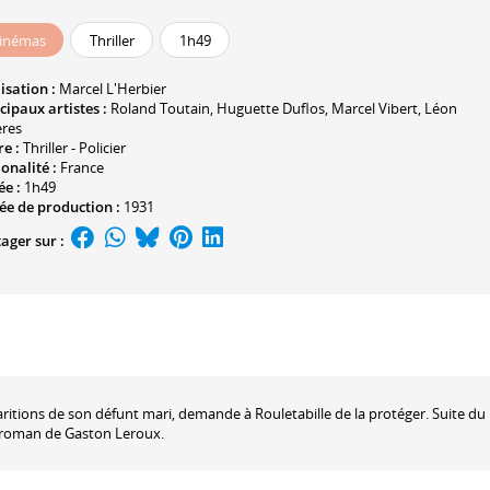
inémas
Thriller
1h49
isation :
Marcel L'Herbier
cipaux artistes :
Roland Toutain
,
Huguette Duflos
,
Marcel Vibert
,
Léon
ères
e :
Thriller - Policier
onalité :
France
ée :
1h49
ée de production :
1931
ager sur :
itions de son défunt mari, demande à Rouletabille de la protéger. Suite du
e roman de Gaston Leroux.