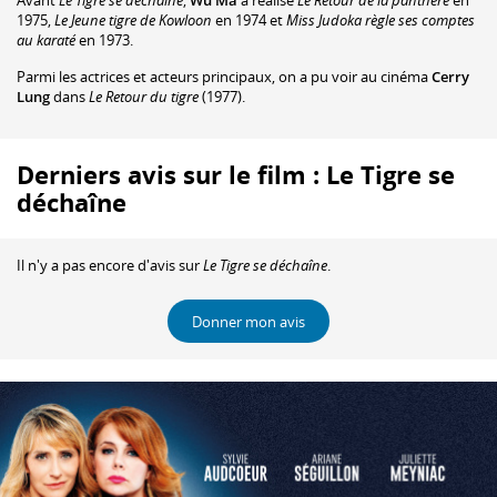
Avant
Le Tigre se déchaîne
,
Wu Ma
a réalisé
Le Retour de la panthère
en
1975,
Le Jeune tigre de Kowloon
en 1974 et
Miss Judoka règle ses comptes
au karaté
en 1973.
Parmi les actrices et acteurs principaux, on a pu voir au cinéma
Cerry
Lung
dans
Le Retour du tigre
(1977).
Derniers avis sur le film : Le Tigre se
déchaîne
Il n'y a pas encore d'avis sur
Le Tigre se déchaîne
.
Donner mon avis