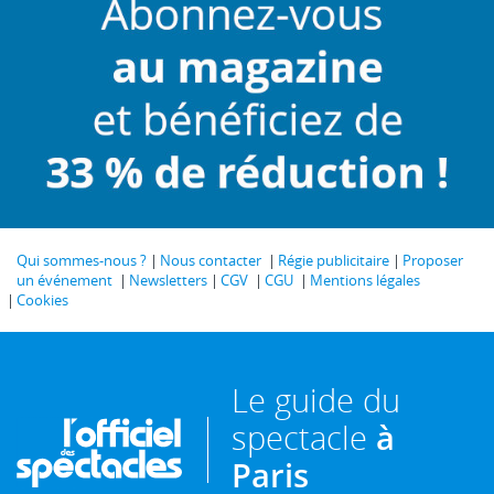
Qui sommes-nous ?
Nous contacter
Régie publicitaire
Proposer
un événement
Newsletters
CGV
CGU
Mentions légales
Cookies
Le guide du
spectacle
à
Paris