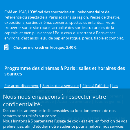
Créé en 1946, L'Officiel des spectacles est
l'hebdomadaire de
référence du spectacle à Paris
et dans sa région. Pièces de théâtre,
expositions, sorties cinéma, concerts, spectacles enfants... : vous
trouverez sur ce site toute l'actualité des sorties culturelles de la
capitale, et bien plus encore ! Pour ceux qui sortent à Paris et ses
environs, c'est aussi le guide papier pratique, précis, fiable et complet.
Chaque mercredi en kiosque. 2,40 €.
Programme des cinémas à Paris : salles et horaires des
séances
Par arrondissement
|
Sorties de la semaine
|
Films à l'affiche
|
Les
plus populaires
|
Avant-premières
|
Festivals et cycles
|
Nous nous engageons à respecter votre
Prochainement
|
Comédie
|
Drame
|
Thriller
|
Animation
|
Horreur
|
Science-fiction
|
Fantastique
|
Action ou aventure
|
Tous les genres
|
confidentialité.
3D
Des cookies anonymes indispensables au fonctionnement de nos
services sont utilisés sur ce site.
Le cinéma à Paris, c'est sur L'Officiel des spectacles ! Retrouvez tous les
Nous limitons à
5 partenaires
l’usage de cookies tiers, en fonction de
vos
horaires de toutes les séances à Paris et en Île-de-France. Retrouvez
préférences
, afin d'étudier notre audience pour améliorer nos services
également le programme complet des salles de cinéma de Paris et des