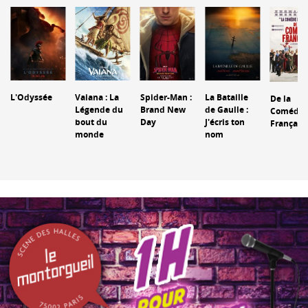
L'Odyssée
Vaiana : La
Spider-Man :
La Bataille
De la
Légende du
Brand New
de Gaulle :
Comédie
bout du
Day
J'écris ton
Français
monde
nom