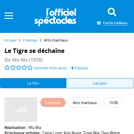
Panneau de gestion des cookies
Carte cadeau
Arts martiaux
Accueil
Cinémas
Le Tigre se déchaîne
De
Wu Ma
(1978)
(donner mon avis)
Favoris
Le film
Les avis
Cinémas
Arts martiaux
1h30
Réalisation :
Wu Ma
Principaux artistes :
Cerry Lung
,
Kim Nung
,
Tung Wai
,
Don Wang