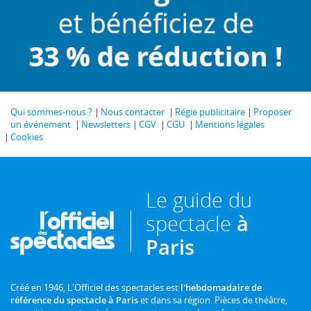
Qui sommes-nous ?
Nous contacter
Régie publicitaire
Proposer
un événement
Newsletters
CGV
CGU
Mentions légales
Cookies
Le guide du
spectacle
à
Paris
Créé en 1946, L'Officiel des spectacles est
l'hebdomadaire de
référence du spectacle à Paris
et dans sa région. Pièces de théâtre,