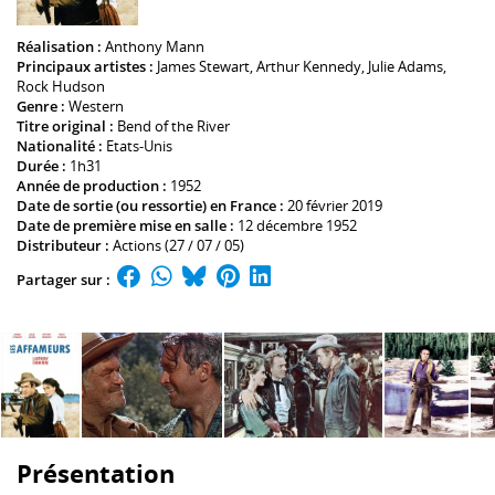
Réalisation :
Anthony Mann
Principaux artistes :
James Stewart
,
Arthur Kennedy
,
Julie Adams
,
Rock Hudson
Genre :
Western
Titre original :
Bend of the River
Nationalité :
Etats-Unis
Durée :
1h31
Année de production :
1952
Date de sortie (ou ressortie) en France :
20 février 2019
Date de première mise en salle :
12 décembre 1952
Distributeur :
Actions (27 / 07 / 05)
Partager sur :
Présentation