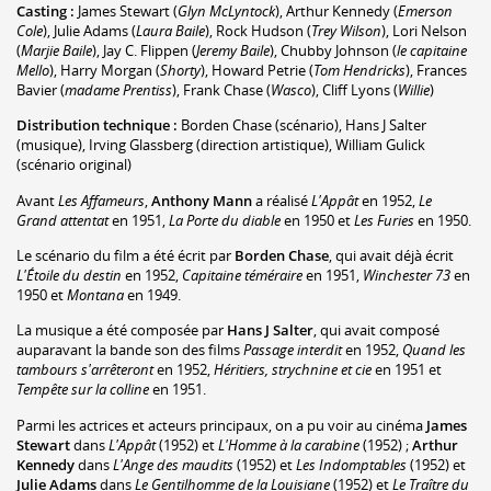
Casting :
James Stewart
(
Glyn McLyntock
)
,
Arthur Kennedy
(
Emerson
Cole
)
,
Julie Adams
(
Laura Baile
)
,
Rock Hudson
(
Trey Wilson
)
,
Lori Nelson
(
Marjie Baile
)
,
Jay C. Flippen
(
Jeremy Baile
)
,
Chubby Johnson
(
le capitaine
Mello
)
,
Harry Morgan
(
Shorty
)
,
Howard Petrie
(
Tom Hendricks
)
,
Frances
Bavier
(
madame Prentiss
)
,
Frank Chase
(
Wasco
)
,
Cliff Lyons
(
Willie
)
Distribution technique :
Borden Chase
(scénario)
,
Hans J Salter
(musique)
,
Irving Glassberg
(direction artistique)
,
William Gulick
(scénario original)
Avant
Les Affameurs
,
Anthony Mann
a réalisé
L'Appât
en 1952,
Le
Grand attentat
en 1951,
La Porte du diable
en 1950 et
Les Furies
en 1950.
Le scénario du film a été écrit par
Borden Chase
, qui avait déjà écrit
L'Étoile du destin
en 1952,
Capitaine téméraire
en 1951,
Winchester 73
en
1950 et
Montana
en 1949.
La musique a été composée par
Hans J Salter
, qui avait composé
auparavant la bande son des films
Passage interdit
en 1952,
Quand les
tambours s'arrêteront
en 1952,
Héritiers, strychnine et cie
en 1951 et
Tempête sur la colline
en 1951.
Parmi les actrices et acteurs principaux, on a pu voir au cinéma
James
Stewart
dans
L'Appât
(1952) et
L'Homme à la carabine
(1952) ;
Arthur
Kennedy
dans
L'Ange des maudits
(1952) et
Les Indomptables
(1952) et
Julie Adams
dans
Le Gentilhomme de la Louisiane
(1952) et
Le Traître du