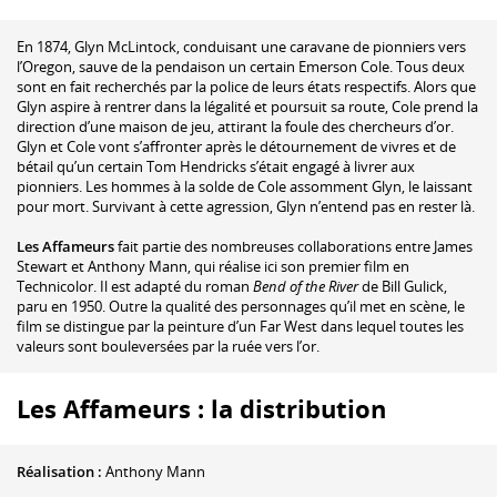
En 1874, Glyn McLintock, conduisant une caravane de pionniers vers
l’Oregon, sauve de la pendaison un certain Emerson Cole. Tous deux
sont en fait recherchés par la police de leurs états respectifs. Alors que
Glyn aspire à rentrer dans la légalité et poursuit sa route, Cole prend la
direction d’une maison de jeu, attirant la foule des chercheurs d’or.
Glyn et Cole vont s’affronter après le détournement de vivres et de
bétail qu’un certain Tom Hendricks s’était engagé à livrer aux
pionniers. Les hommes à la solde de Cole assomment Glyn, le laissant
pour mort. Survivant à cette agression, Glyn n’entend pas en rester là.
Les Affameurs
fait partie des nombreuses collaborations entre James
Stewart et Anthony Mann, qui réalise ici son premier film en
Technicolor. Il est adapté du roman
Bend of the River
de Bill Gulick,
paru en 1950. Outre la qualité des personnages qu’il met en scène, le
film se distingue par la peinture d’un Far West dans lequel toutes les
valeurs sont bouleversées par la ruée vers l’or.
Les Affameurs : la distribution
Réalisation :
Anthony Mann