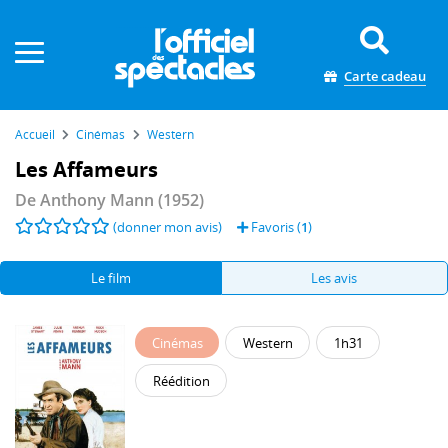
Panneau de gestion des cookies
Carte cadeau
Accueil
Cinémas
Western
Les Affameurs
De
Anthony Mann
(1952)
(donner mon avis)
Favoris (
1
)
Le film
Les avis
Cinémas
Western
1h31
Réédition