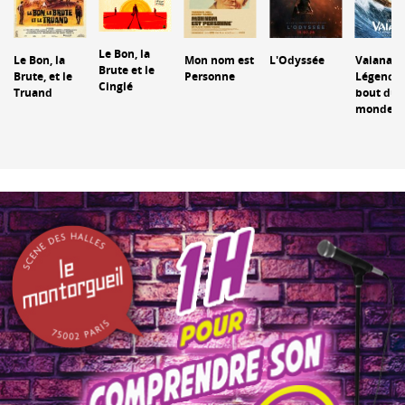
Le Bon, la
Le Bon, la
Mon nom est
L'Odyssée
Vaiana : 
Brute et le
Brute, et le
Personne
Légende
Cinglé
Truand
bout du
monde