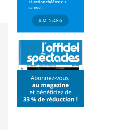
sélection théâtre
du
samedi
JE M'INSCRIS