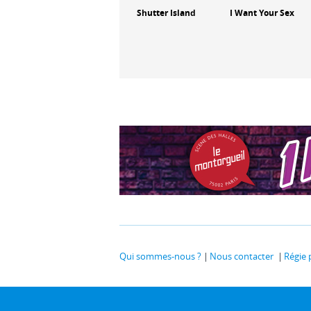
s de
Another Man's
Shutter Island
I Want Your Sex
Poison
Qui sommes-nous ?
Nous contacter
Régie 