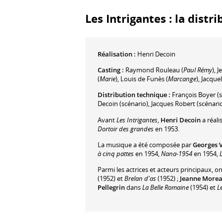
Les Intrigantes : la distr
Réalisation :
Henri Decoin
Casting :
Raymond Rouleau
(
Paul Rémy
)
,
J
(
Marie
)
,
Louis de Funès
(
Marcange
)
,
Jacquel
Distribution technique :
François Boyer
(s
Decoin
(scénario)
,
Jacques Robert
(scénari
Avant
Les Intrigantes
,
Henri Decoin
a réali
Dortoir des grandes
en 1953.
La musique a été composée par
Georges 
à cinq pattes
en 1954,
Nana-1954
en 1954,
Parmi les actrices et acteurs principaux, o
(1952) et
Brelan d'as
(1952) ;
Jeanne More
Pellegrin
dans
La Belle Romaine
(1954) et
L