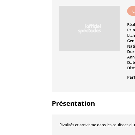
C
Réal
Prin
Etc
Genr
Nati
Dur
Ann
Date
Dist
Part
Présentation
Rivalités et arrivisme dans les coulisses d