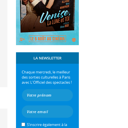
LA NEWSLETTER
Chaque mercredi, le meilleur
des sorties culturelles à Paris
avec L'Officiel des spectacles !
S’inscrire également à la