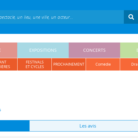
E
EXPOSITIONS
CONCERTS
ANT
FESTIVALS
PROCHAINEMENT
comédie
dr
IÈRES
ET CYCLES
s
Les avis