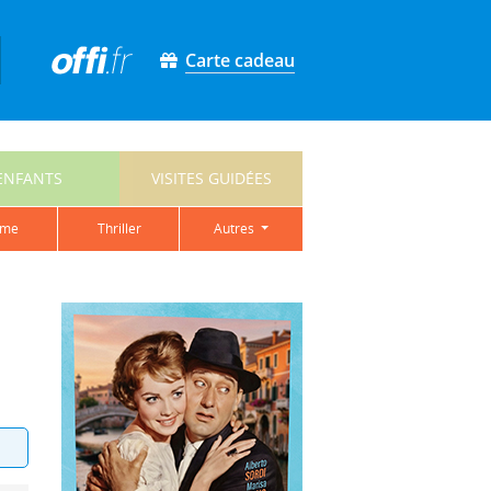
Carte cadeau
ENFANTS
VISITES GUIDÉES
ame
thriller
autres