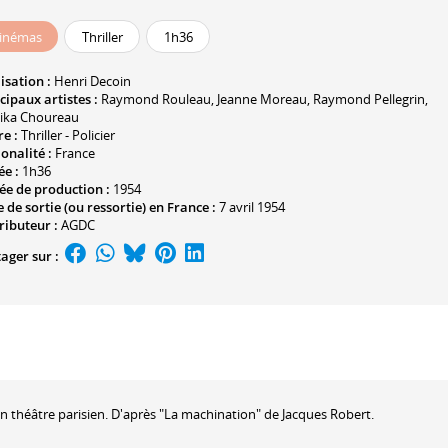
inémas
Thriller
1h36
isation :
Henri Decoin
cipaux artistes :
Raymond Rouleau
,
Jeanne Moreau
,
Raymond Pellegrin
,
hika Choureau
e :
Thriller - Policier
onalité :
France
ée :
1h36
ée de production :
1954
 de sortie (ou ressortie) en France :
7 avril 1954
ributeur :
AGDC
ager sur :
'un théâtre parisien. D'après "La machination" de Jacques Robert.