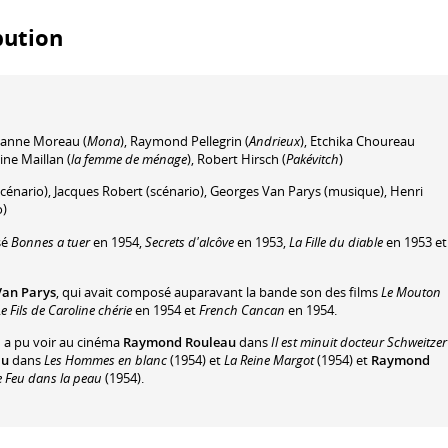
ibution
eanne Moreau
(
Mona
)
,
Raymond Pellegrin
(
Andrieux
)
,
Etchika Choureau
ine Maillan
(
la femme de ménage
)
,
Robert Hirsch
(
Pakévitch
)
cénario)
,
Jacques Robert
(scénario)
,
Georges Van Parys
(musique)
,
Henri
o)
sé
Bonnes a tuer
en 1954,
Secrets d'alcôve
en 1953,
La Fille du diable
en 1953 et
Van Parys
, qui avait composé auparavant la bande son des films
Le Mouton
Le Fils de Caroline chérie
en 1954 et
French Cancan
en 1954.
n a pu voir au cinéma
Raymond Rouleau
dans
Il est minuit docteur Schweitzer
au
dans
Les Hommes en blanc
(1954) et
La Reine Margot
(1954) et
Raymond
e Feu dans la peau
(1954).