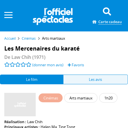
Panneau de gestion des cookies
Carte cadeau
Arts martiaux
Accueil
Cinémas
Les Mercenaires du karaté
De
Law Chih
(1971)
(donner mon avis)
Favoris
Le film
Les avis
Cinémas
Arts martiaux
1h20
Réalisation :
Law Chih
Principaux artistes :
Helen Ma
,
Ting Tong