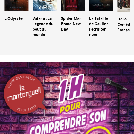
L'Odyssée
Vaiana : La
Spider-Man :
La Bataille
De la
Légende du
Brand New
de Gaulle :
Comédie
bout du
Day
J'écris ton
Français
monde
nom