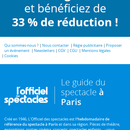
Qui sommes-nous ?
Nous contacter
Régie publicitaire
Proposer
un événement
Newsletters
CGV
CGU
Mentions légales
Cookies
Le guide du
spectacle
à
Paris
Créé en 1946, L'Officiel des spectacles est
l'hebdomadaire de
référence du spectacle à Paris
et dans sa région. Pièces de théâtre,
expositions, sorties cinéma, concerts, spectacles enfants... : vous