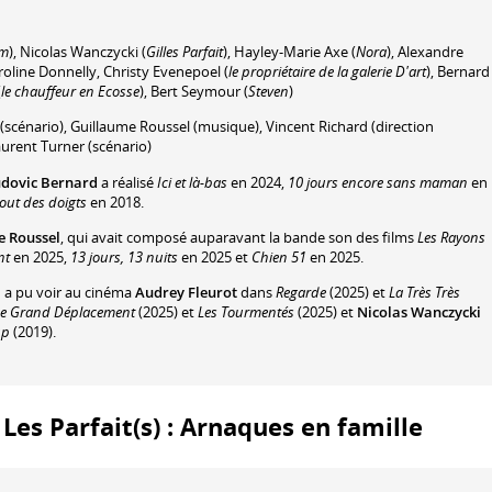
m
)
,
Nicolas Wanczycki
(
Gilles Parfait
)
,
Hayley-Marie Axe
(
Nora
)
,
Alexandre
roline Donnelly
,
Christy Evenepoel
(
le propriétaire de la galerie D'art
)
,
Bernard
(
le chauffeur en Ecosse
)
,
Bert Seymour
(
Steven
)
(scénario)
,
Guillaume Roussel
(musique)
,
Vincent Richard
(direction
urent Turner
(scénario)
dovic Bernard
a réalisé
Ici et là-bas
en 2024,
10 jours encore sans maman
en
out des doigts
en 2018.
e Roussel
, qui avait composé auparavant la bande son des films
Les Rayons
nt
en 2025,
13 jours, 13 nuits
en 2025 et
Chien 51
en 2025.
n a pu voir au cinéma
Audrey Fleurot
dans
Regarde
(2025) et
La Très Très
e Grand Déplacement
(2025) et
Les Tourmentés
(2025) et
Nicolas Wanczycki
up
(2019).
: Les Parfait(s) : Arnaques en famille