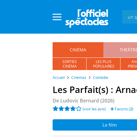
Panneau de gestion des cookies
CINÉMA
THÉÂTR
SORTIES
LES PLUS
AV
CINÉMA
POPULAIRES
PREM
Accueil
Cinémas
Comédie
Les Parfait(s) : Arn
De
Ludovic Bernard
(2026)
(voir les avis)
Favoris (
2
)
Le film