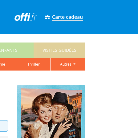
Carte cadeau
ENFANTS
VISITES GUIDÉES
ame
thriller
autres