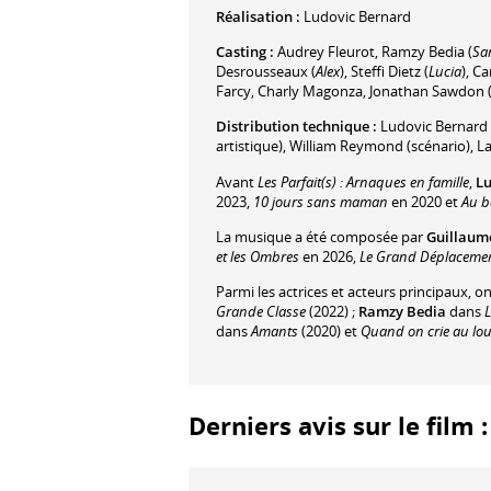
Réalisation :
Ludovic Bernard
Casting :
Audrey Fleurot
,
Ramzy Bedia
(
Sa
Desrousseaux
(
Alex
)
,
Steffi Dietz
(
Lucia
)
,
Ca
Farcy
,
Charly Magonza
,
Jonathan Sawdon
Distribution technique :
Ludovic Bernard
artistique)
,
William Reymond
(scénario)
,
La
Avant
Les Parfait(s) : Arnaques en famille
,
Lu
2023,
10 jours sans maman
en 2020 et
Au b
La musique a été composée par
Guillaum
et les Ombres
en 2026,
Le Grand Déplaceme
Parmi les actrices et acteurs principaux, o
Grande Classe
(2022) ;
Ramzy Bedia
dans
L
dans
Amants
(2020) et
Quand on crie au lo
Derniers avis sur le film 