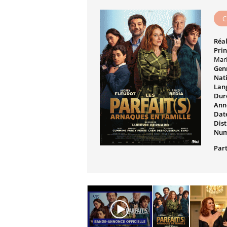
C
Réal
Prin
Mar
Genr
Nati
Lan
Dur
Ann
Date
Dist
Num
Part