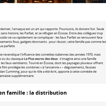
ernier, l'arnaque est un art qui rapporte. Poursuivis, ils doivent fuir. Seule
sans histoire, les Parfait, et se réfugier en Écosse. Entre des collègues trop
ouble vie va rapidement se compliquer : les faux Parfait se retrouvent face
sements fous, gadgets étonnants : pour réussir, cette famille pas comme les
ue parfaite.
ste revendique l'influence des comédies italiennes des années 1970, mais
ie ou du classique
Le Plus escroc des deux
: il imagine ainsi une famille
nt les faux-semblants. Tourné en Écosse, dont les paysages pluvieux offrent
 film privilégie les combines « à l'ancienne » – déguisements, fausses
lan Cumming, pour qui le rôle a été écrit, apporte à cette comédie de
antaisie supplémentaire.
en famille : la distribution