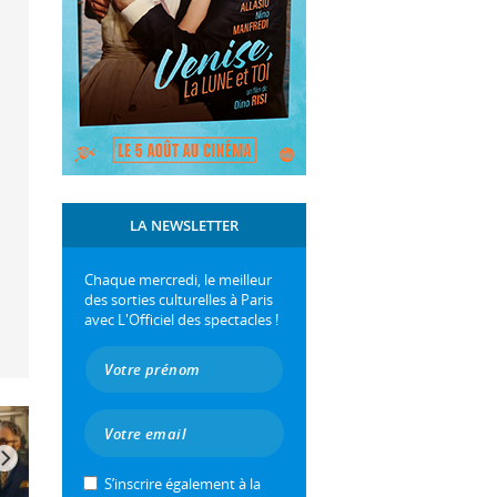
LA NEWSLETTER
Chaque mercredi, le meilleur
des sorties culturelles à Paris
avec L'Officiel des spectacles !
S’inscrire également à la