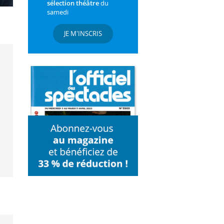
sélection théâtre
du
samedi
JE M'INSCRIS