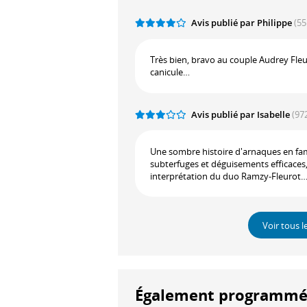
Avis publié par Philippe
(55
Très bien, bravo au couple Audrey Fleur
canicule…
Avis publié par Isabelle
(97
Une sombre histoire d'arnaques en fami
subterfuges et déguisements efficaces, 
interprétation du duo Ramzy-Fleurot
Voir tous l
Également programmés à