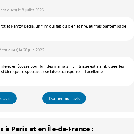
 critiques)
le 8 juillet 2026
ot et Ramzy Bédia, un film qui fait du bien et rire, au frais par temps de
2 critiques)
le 28 juin 2026
lle et en Écosse pour fuir des malfrats… L'intrigue est alambiquée, les
si bien que le spectateur se laisse transporter… Excellente
…
es avis
Donner mon avis
 Paris et en Île-de-France :