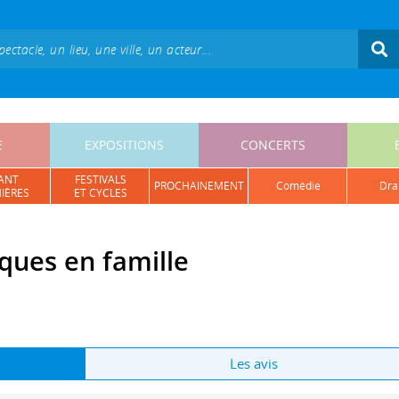
E
EXPOSITIONS
CONCERTS
ANT
FESTIVALS
PROCHAINEMENT
comédie
dr
IÈRES
ET CYCLES
aques en famille
Les avis