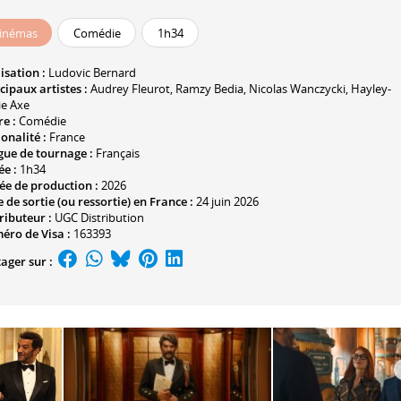
inémas
Comédie
1h34
isation :
Ludovic Bernard
cipaux artistes :
Audrey Fleurot
,
Ramzy Bedia
,
Nicolas Wanczycki
,
Hayley-
ie Axe
e :
Comédie
onalité :
France
gue de tournage :
Français
ée :
1h34
ée de production :
2026
 de sortie (ou ressortie) en France :
24 juin 2026
ributeur :
UGC Distribution
éro de Visa :
163393
ager sur :