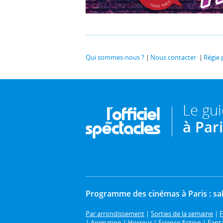
Qui sommes-nous ?
Nous contacter
Régie 
Le gu
à Par
Programme des cinémas à Paris : sal
Par arrondissement
|
Sorties de la semaine
|
F
|
Animation
|
Horreur
|
Science-fiction
|
Fant