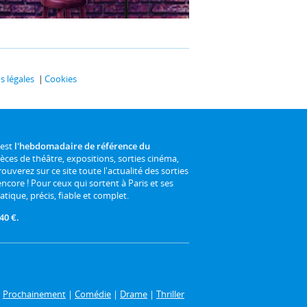
 légales
Cookies
 est
l'hebdomadaire de référence du
ièces de théâtre, expositions, sorties cinéma,
rouverez sur ce site toute l'actualité des sorties
 encore ! Pour ceux qui sortent à Paris et ses
atique, précis, fiable et complet.
40 €.
|
Prochainement
|
Comédie
|
Drame
|
Thriller