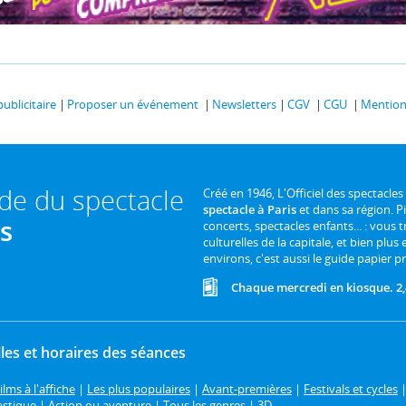
publicitaire
Proposer un événement
Newsletters
CGV
CGU
Mentions
ide du spectacle
Créé en 1946, L'Officiel des spectacles
spectacle à Paris
et dans sa région. P
is
concerts, spectacles enfants... : vous t
culturelles de la capitale, et bien plus
environs, c'est aussi le guide papier pr
Chaque mercredi en kiosque. 2,
les et horaires des séances
ilms à l'affiche
|
Les plus populaires
|
Avant-premières
|
Festivals et cycles
astique
|
Action ou aventure
|
Tous les genres
|
3D