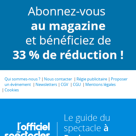
Qui sommes-nous ?
Nous contacter
Régie publicitaire
Proposer
un événement
Newsletters
CGV
CGU
Mentions légales
Cookies
Le guide du
spectacle
à