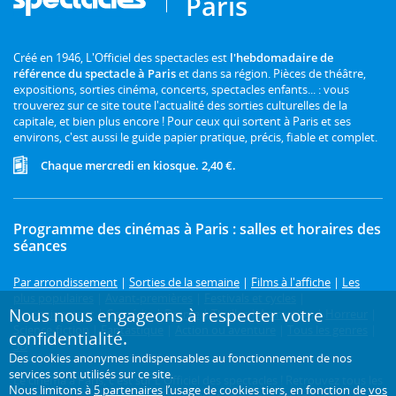
Paris
Créé en 1946, L'Officiel des spectacles est
l'hebdomadaire de
référence du spectacle à Paris
et dans sa région. Pièces de théâtre,
expositions, sorties cinéma, concerts, spectacles enfants... : vous
trouverez sur ce site toute l'actualité des sorties culturelles de la
capitale, et bien plus encore ! Pour ceux qui sortent à Paris et ses
environs, c'est aussi le guide papier pratique, précis, fiable et complet.
Chaque mercredi en kiosque. 2,40 €.
Programme des cinémas à Paris : salles et horaires des
séances
Par arrondissement
|
Sorties de la semaine
|
Films à l'affiche
|
Les
plus populaires
|
Avant-premières
|
Festivals et cycles
|
Nous nous engageons à respecter votre
Prochainement
|
Comédie
|
Drame
|
Thriller
|
Animation
|
Horreur
|
Science-fiction
|
Fantastique
|
Action ou aventure
|
Tous les genres
|
confidentialité.
3D
Des cookies anonymes indispensables au fonctionnement de nos
services sont utilisés sur ce site.
Le cinéma à Paris, c'est sur L'Officiel des spectacles ! Retrouvez tous les
Nous limitons à
5 partenaires
l’usage de cookies tiers, en fonction de
vos