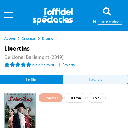
Panneau de gestion des cookies
Carte cadeau
Accueil
Cinémas
Drame
Libertins
De
Lionel Baillemont
(2019)
(voir les avis)
Favoris
Le film
Les avis
Cinémas
Drame
1h26