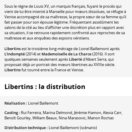
Sous le règne de Louis XV, un marquis français, fuyant le procès qui
vient de lui être intenté à Marseille pour mœurs dissolues, se réfugie à
Venise accompagné de sa maîtresse, la propre sœur de sa femme qu’il
fait passer pour son épouse légitime. Fréquentant assidûment les
salons de la cité au lieu d’afficher une discrétion plus en rapport avec
sa situation, il se retrouve rapidement confronté aux reproches de sa
maîtresse et aux enquêtes des espions vénitiens.
Libertins
est le troisième long-métrage de Lionel Baillemont après
L’Indompté
(2014) et
Mademoiselle de La Charce
(2016). Il sort
quelques semaines seulement après
Liberté
d’Albert Serra, qui
proposait déjà un portrait des mœurs libertines au XVIIIe siècle.
Libertins
fut tourné entre la France et Venise.
Libertins : la distribution
Réalisation :
Lionel Baillemont
Casting :
Rui Ferreira
,
Marina Delmond
,
Jérémie Hamon
,
Alexia Carr
,
Benoît Gourley
,
William Beaux
,
Nina Marasovic
,
Manon Rochas
Distribution technique :
Lionel Baillemont
(scénario)