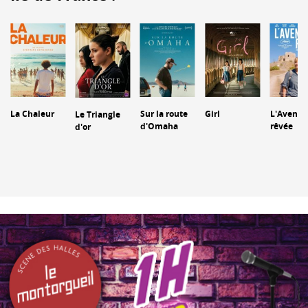
La Chaleur
Sur la route
Girl
L'Aventu
Le Triangle
d'Omaha
rêvée
d'or