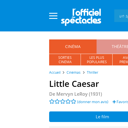
Panneau de gestion des cookies
CINÉMA
THÉÂTR
SORTIES
LES PLUS
AV
CINÉMA
POPULAIRES
PREM
Accueil
Cinémas
Thriller
Little Caesar
De
Mervyn LeRoy
(1931)
(donner mon avis)
Favori
Le film