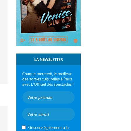
LA NEWSLETTER
Chaque mercredi, le meilleur
des sorties culturelles à Paris
avec L'Officiel des spectacles !
S’inscrire également à la