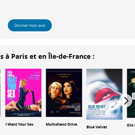
Donner mon avis
 Paris et en Île-de-France :
I Want Your Sex
Mulholland Drive
Old 
Blue Velvet