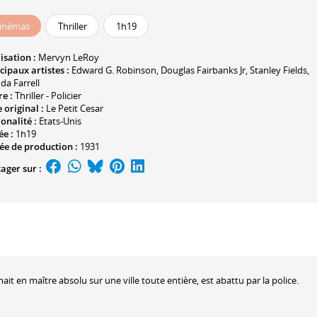
inémas
Thriller
1h19
isation :
Mervyn LeRoy
cipaux artistes :
Edward G. Robinson
,
Douglas Fairbanks Jr
,
Stanley Fields
,
da Farrell
e :
Thriller - Policier
e original :
Le Petit Cesar
onalité :
Etats-Unis
ée :
1h19
ée de production :
1931
ager sur :
it en maître absolu sur une ville toute entière, est abattu par la police.