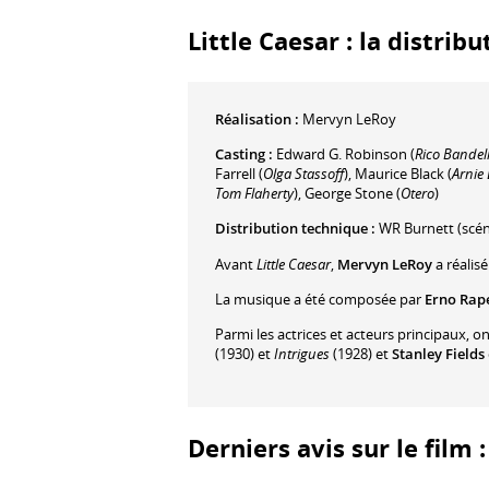
Little Caesar : la distribu
Réalisation :
Mervyn LeRoy
Casting :
Edward G. Robinson
(
Rico Bandel
Farrell
(
Olga Stassoff
)
,
Maurice Black
(
Arnie
Tom Flaherty
)
,
George Stone
(
Otero
)
Distribution technique :
WR Burnett
(scén
Avant
Little Caesar
,
Mervyn LeRoy
a réalis
La musique a été composée par
Erno Rap
Parmi les actrices et acteurs principaux, o
(1930) et
Intrigues
(1928) et
Stanley Fields
Derniers avis sur le film :