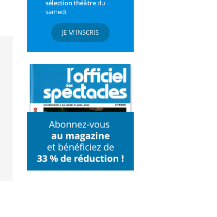
sélection théâtre
du
samedi
JE M'INSCRIS