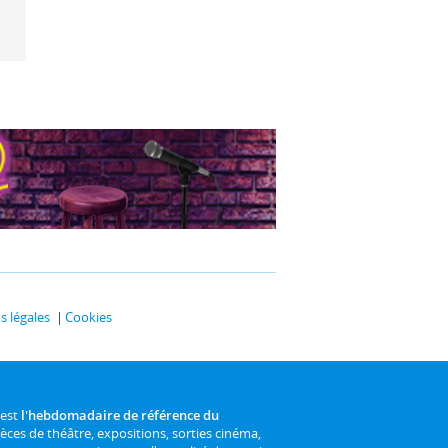
 légales
Cookies
 est
l'hebdomadaire de référence du
ièces de théâtre, expositions, sorties cinéma,