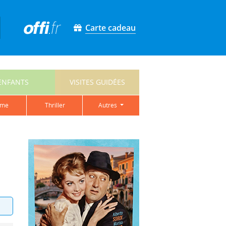
Carte cadeau
ENFANTS
VISITES GUIDÉES
ame
thriller
autres