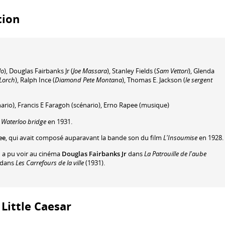
tion
lo
)
,
Douglas Fairbanks Jr
(
Joe Massara
)
,
Stanley Fields
(
Sam Vettori
)
,
Glenda
 Lorch
)
,
Ralph Ince
(
Diamond Pete Montana
)
,
Thomas E. Jackson
(
le sergent
ario)
,
Francis E Faragoh
(scénario)
,
Erno Rapee
(musique)
é
Waterloo bridge
en 1931.
ee
, qui avait composé auparavant la bande son du film
L'Insoumise
en 1928.
n a pu voir au cinéma
Douglas Fairbanks Jr
dans
La Patrouille de l'aube
dans
Les Carrefours de la ville
(1931).
 Little Caesar