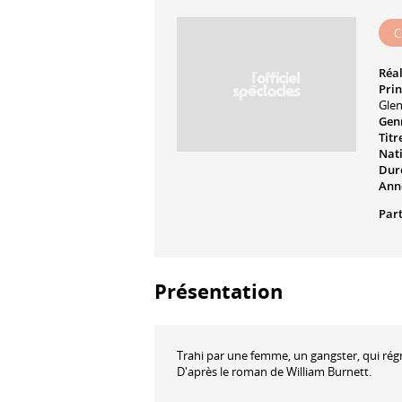
C
Réal
Prin
Glen
Genr
Titr
Nati
Dur
Ann
Part
Présentation
Trahi par une femme, un gangster, qui régna
D'après le roman de William Burnett.