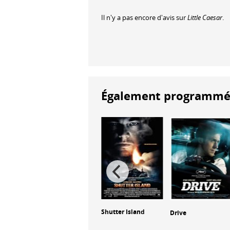
Il n'y a pas encore d'avis sur
Little Caesar
.
Également programmés à
Another Man's
Shutter Island
di de
Drive
Poison