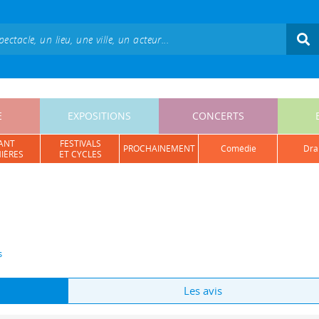
E
EXPOSITIONS
CONCERTS
ANT
FESTIVALS
PROCHAINEMENT
comédie
dr
IÈRES
ET CYCLES
s
Les avis