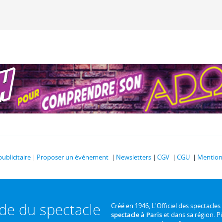
publicitaire
Proposer un événement
Newsletters
CGV
CGU
Mentions
ide du spectacle
Créé en 1946, L'Officiel des spectacles
spectacle à Paris
et dans sa région. P