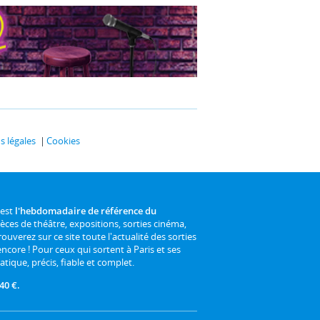
 légales
Cookies
 est
l'hebdomadaire de référence du
ièces de théâtre, expositions, sorties cinéma,
rouverez sur ce site toute l'actualité des sorties
 encore ! Pour ceux qui sortent à Paris et ses
atique, précis, fiable et complet.
40 €.