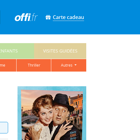
Carte cadeau
ENFANTS
VISITES GUIDÉES
ame
thriller
autres