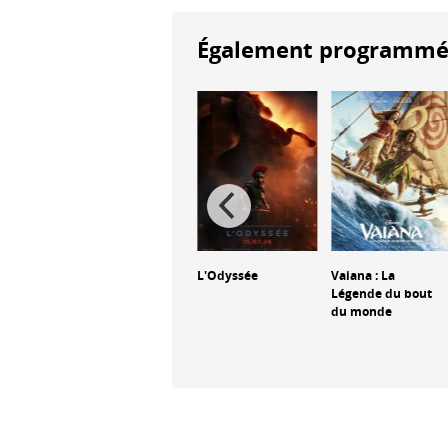
Également programmés à
La Pat' Patrouille :
L'Odyssée
Vaiana : La
Mission Dino
Légende du bout
du monde