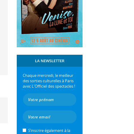
LA NEWSLETTER
Chaque mercredi, le meilleur
des sorties culturelles à Paris
avec L'Officiel des spectacles !
S’inscrire également à la