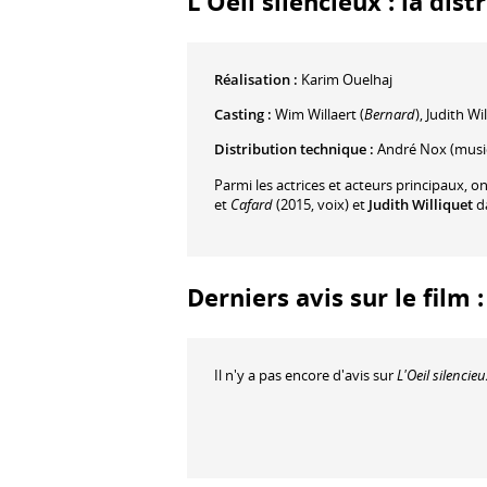
L'Oeil silencieux : la dist
Réalisation :
Karim Ouelhaj
Casting :
Wim Willaert
(
Bernard
)
,
Judith Wi
Distribution technique :
André Nox
(musi
Parmi les actrices et acteurs principaux, o
et
Cafard
(2015, voix) et
Judith Williquet
d
Derniers avis sur le film :
Il n'y a pas encore d'avis sur
L'Oeil silencieu