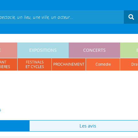
E
EXPOSITIONS
CONCERTS
ANT
FESTIVALS
PROCHAINEMENT
comédie
dr
IÈRES
ET CYCLES
s
Les avis