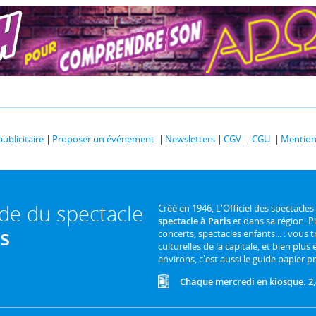
publicitaire
Proposer un événement
Newsletters
CGV
CGU
Mentions
ide du spectacle
Créé en 1946, L'Officiel des spectacles
spectacle à Paris
et dans sa région. P
is
concerts, spectacles enfants... : vous t
culturelles de la capitale, et bien plus
environs, c'est aussi le guide papier pr
Chaque mercredi en kiosque. 2,