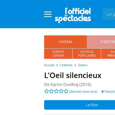
Panneau de gestion des cookies
CINÉMA
THÉÂTR
SORTIES
LES PLUS
AV
CINÉMA
POPULAIRES
PREM
Accueil
Cinémas
Divers
L'Oeil silencieux
De
Karim Ouelhaj
(2016)
(donner mon avis)
Favori
Le film