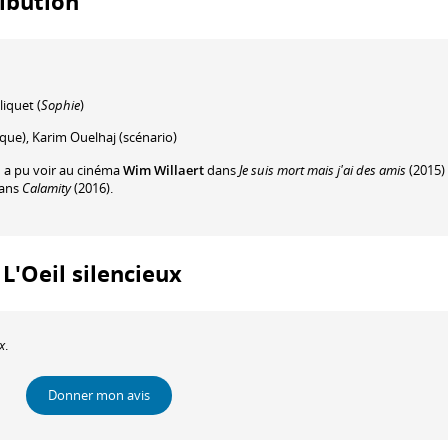
ribution
lliquet
(
Sophie
)
que)
,
Karim Ouelhaj
(scénario)
n a pu voir au cinéma
Wim Willaert
dans
Je suis mort mais j'ai des amis
(2015)
ans
Calamity
(2016).
 L'Oeil silencieux
x
.
Donner mon avis