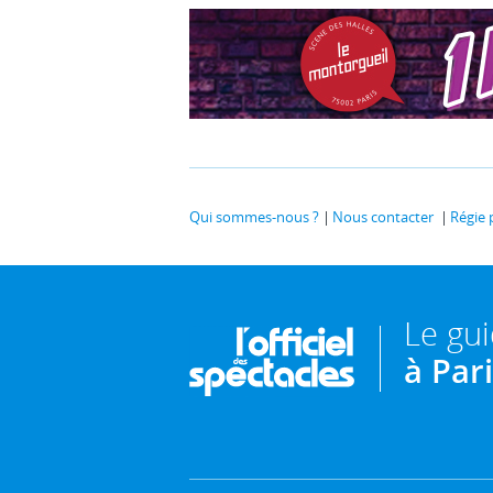
Qui sommes-nous ?
Nous contacter
Régie 
Le gu
à Par