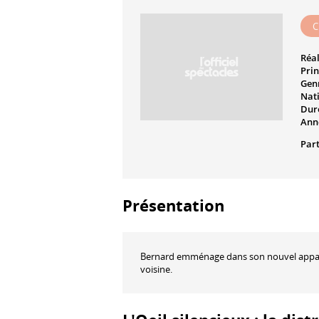
C
Réal
Prin
Genr
Nati
Dur
Ann
Part
Présentation
Bernard emménage dans son nouvel apparte
voisine.