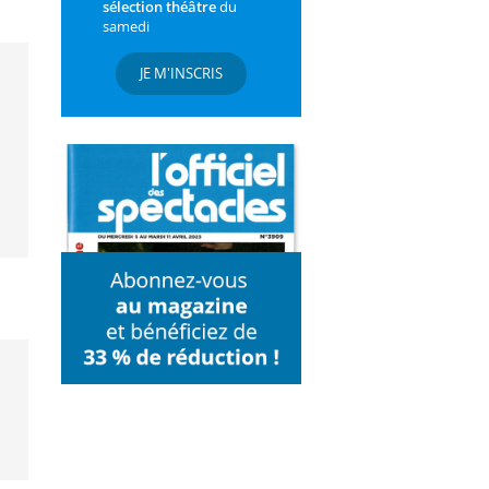
sélection théâtre
du
samedi
JE M'INSCRIS