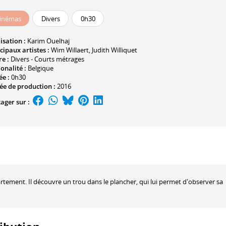
inémas
Divers
0h30
isation :
Karim Ouelhaj
cipaux artistes :
Wim Willaert
,
Judith Williquet
e :
Divers - Courts métrages
onalité :
Belgique
ée :
0h30
ée de production :
2016
ager sur :
ment. Il découvre un trou dans le plancher, qui lui permet d'observer sa