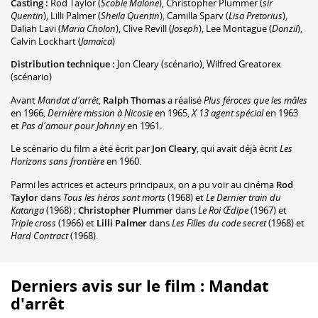
Casting :
Rod Taylor
(
Scobie Malone
)
,
Christopher Plummer
(
sir
Quentin
)
,
Lilli Palmer
(
Sheila Quentin
)
,
Camilla Sparv
(
Lisa Pretorius
)
,
Daliah Lavi
(
Maria Cholon
)
,
Clive Revill
(
Joseph
)
,
Lee Montague
(
Donzil
)
,
Calvin Lockhart
(
Jamaica
)
Distribution technique :
Jon Cleary
(scénario)
,
Wilfred Greatorex
(scénario)
Avant
Mandat d'arrêt
,
Ralph Thomas
a réalisé
Plus féroces que les mâles
en 1966,
Dernière mission à Nicosie
en 1965,
X 13 agent spécial
en 1963
et
Pas d'amour pour Johnny
en 1961.
Le scénario du film a été écrit par
Jon Cleary
, qui avait déjà écrit
Les
Horizons sans frontière
en 1960.
Parmi les actrices et acteurs principaux, on a pu voir au cinéma
Rod
Taylor
dans
Tous les héros sont morts
(1968) et
Le Dernier train du
Katanga
(1968) ;
Christopher Plummer
dans
Le Roi Œdipe
(1967) et
Triple cross
(1966) et
Lilli Palmer
dans
Les Filles du code secret
(1968) et
Hard Contract
(1968).
Derniers avis sur le film : Mandat
d'arrêt