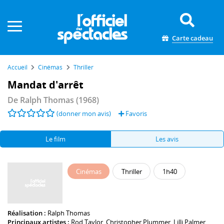
Panneau de gestion des cookies
Carte cadeau
Accueil
Cinémas
Thriller
Mandat d'arrêt
De
Ralph Thomas
(1968)
(donner mon avis)
Favoris
Le film
Les avis
Cinémas
Thriller
1h40
Réalisation :
Ralph Thomas
Principaux artistes :
Rod Taylor
,
Christopher Plummer
,
Lilli Palmer
,