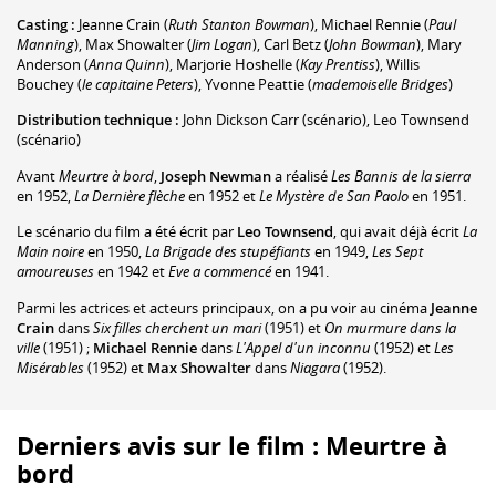
Casting :
Jeanne Crain
(
Ruth Stanton Bowman
)
,
Michael Rennie
(
Paul
Manning
)
,
Max Showalter
(
Jim Logan
)
,
Carl Betz
(
John Bowman
)
,
Mary
Anderson
(
Anna Quinn
)
,
Marjorie Hoshelle
(
Kay Prentiss
)
,
Willis
Bouchey
(
le capitaine Peters
)
,
Yvonne Peattie
(
mademoiselle Bridges
)
Distribution technique :
John Dickson Carr
(scénario)
,
Leo Townsend
(scénario)
Avant
Meurtre à bord
,
Joseph Newman
a réalisé
Les Bannis de la sierra
en 1952,
La Dernière flèche
en 1952 et
Le Mystère de San Paolo
en 1951.
Le scénario du film a été écrit par
Leo Townsend
, qui avait déjà écrit
La
Main noire
en 1950,
La Brigade des stupéfiants
en 1949,
Les Sept
amoureuses
en 1942 et
Eve a commencé
en 1941.
Parmi les actrices et acteurs principaux, on a pu voir au cinéma
Jeanne
Crain
dans
Six filles cherchent un mari
(1951) et
On murmure dans la
ville
(1951) ;
Michael Rennie
dans
L'Appel d'un inconnu
(1952) et
Les
Misérables
(1952) et
Max Showalter
dans
Niagara
(1952).
Derniers avis sur le film : Meurtre à
bord