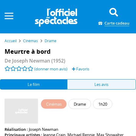
Panneau de gestion des cookies
Carte cadeau
Accueil
Cinémas
Drame
Meurtre à bord
De
Joseph Newman
(1952)
(donner mon avis)
Favoris
Le film
Les avis
Cinémas
Drame
1h20
Réalisation :
Joseph Newman
Principaux artistes :
Jeanne Crain
,
Michael Rennie
,
Max Showalter
,