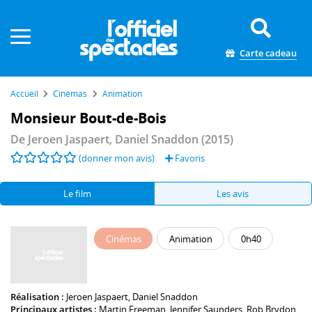
Panneau de gestion des cookies
Carte cadeau
Accueil
Cinémas
Animation
Monsieur Bout-de-Bois
De
Jeroen Jaspaert
,
Daniel Snaddon
(2015)
(donner mon avis)
Favoris
Le film
Les avis
Cinémas
Animation
0h40
Réalisation :
Jeroen Jaspaert
,
Daniel Snaddon
Principaux artistes :
Martin Freeman
,
Jennifer Saunders
,
Rob Brydon
,