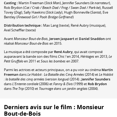
Casting :
Martin Freeman
(
Stick Man
)
,
Jennifer Saunders
(
le narrateur
)
,
Rob Brydon
(
Cat / Crab / Beach Dad / Frog / Swan Dad / Park-ke
)
,
Russell
Tovey
(
Dog
)
,
Sally Hawkins
(
Stick Lady
)
,
Hugh Bonneville
(
Santa
)
,
Eve
Bentley
(
Firewood Girl / Pooh Bridge Girlfriend
)
Distribution technique :
Max Lang
(texte)
,
René Aubry
(musique)
,
Axel Scheffler
(texte)
Avant
Monsieur Bout-de-Bois
,
Jeroen Jaspaert
et
Daniel Snaddon
ont
réalisé
Monsieur Bout-de-Bois
en 2015.
La musique a été composée par
René Aubry
, qui avait composé
auparavant la bande son des films
Chic !
en 2014,
Héritages
en 2013,
Le
Petit Gruffalo
en 2011 et
Sous les bombes
en 2007.
Parmi les actrices et acteurs principaux, on a pu voir au cinéma
Martin
Freeman
dans
Le Hobbit : La Bataille des Cinq Armées
(2014) et
Le Hobbit
: la bataille des cinq armées (version longue)
(2014) ;
Jennifer Saunders
dans
L'Entente cordiale
(2006) et
Fanny & Elvis
(1999) et
Rob Brydon
dans
The Trip
(2010) et
Tournage dans un jardin anglais
(2004).
Derniers avis sur le film : Monsieur
Bout-de-Bois