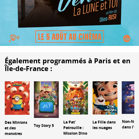
Également programmés à Paris et en
Île-de-France :
Non-Non
La Pat'
La Fille dans
Des Minions
Toy Story 5
dans l'e
Patrouille :
les nuages
et des
Mission Dino
monstres