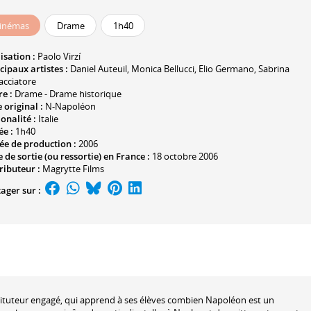
inémas
Drame
1h40
isation :
Paolo Virzí
cipaux artistes :
Daniel Auteuil
,
Monica Bellucci
,
Elio Germano
,
Sabrina
cciatore
e :
Drame - Drame historique
e original :
N-Napoléon
onalité :
Italie
ée :
1h40
ée de production :
2006
 de sortie (ou ressortie) en France :
18 octobre 2006
ributeur :
Magrytte Films
ager sur :
instituteur engagé, qui apprend à ses élèves combien Napoléon est un