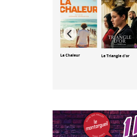
re –
La Chaleur
Le Triangle d'or
The Ugly
 du