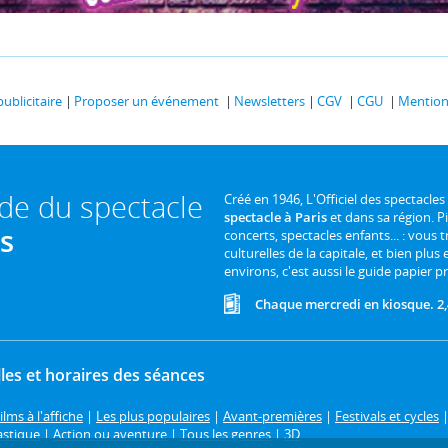
publicitaire
Proposer un événement
Newsletters
CGV
CGU
Mentions
ide du spectacle
Créé en 1946, L'Officiel des spectacles
spectacle à Paris
et dans sa région. P
is
concerts, spectacles enfants... : vous t
culturelles de la capitale, et bien plus
environs, c'est aussi le guide papier pr
Chaque mercredi en kiosque. 2,
les et horaires des séances
ilms à l'affiche
|
Les plus populaires
|
Avant-premières
|
Festivals et cycles
astique
|
Action ou aventure
|
Tous les genres
|
3D