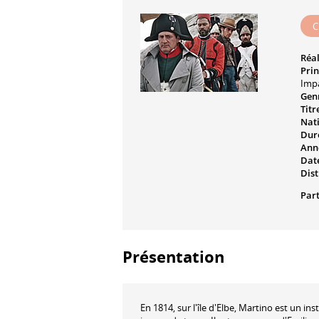
C
Réal
Prin
Impa
Genr
Titr
Nati
Dur
Ann
Date
Dist
Part
Présentation
En 1814, sur l'île d'Elbe, Martino est un 