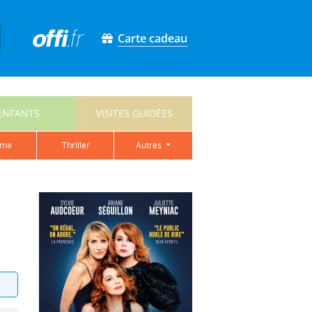
Carte cadeau
ENFANTS
VISITES GUIDÉES
ame
thriller
autres