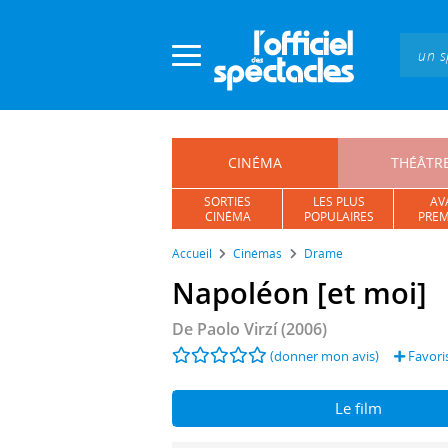
Panneau de gestion des cookies
CINÉMA
THÉÂTR
SORTIES
LES PLUS
AV
CINÉMA
POPULAIRES
PREM
Accueil
Cinémas
Drame
Napoléon [et moi]
De
Paolo Virzí
(2006)
(donner mon avis)
Favori
Le film