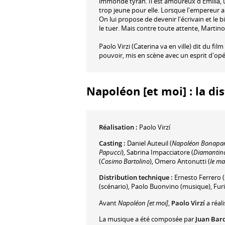
immonde tyran. Il est amoureux d'Emilia, u
trop jeune pour elle. Lorsque l'empereur arr
On lui propose de devenir l'écrivain et le 
le tuer. Mais contre toute attente, Martin
Paolo Virzi (Caterina va en ville) dit du film
pouvoir, mis en scène avec un esprit d'op
Napoléon [et moi] : la di
Réalisation :
Paolo Virzí
Casting :
Daniel Auteuil
(
Napoléon Bonapar
Papucci
)
,
Sabrina Impacciatore
(
Diamantin
(
Cosimo Bartolino
)
,
Omero Antonutti
(
le ma
Distribution technique :
Ernesto Ferrero
(
(scénario)
,
Paolo Buonvino
(musique)
,
Furi
Avant
Napoléon [et moi]
,
Paolo Virzí
a réal
La musique a été composée par
Juan Bar