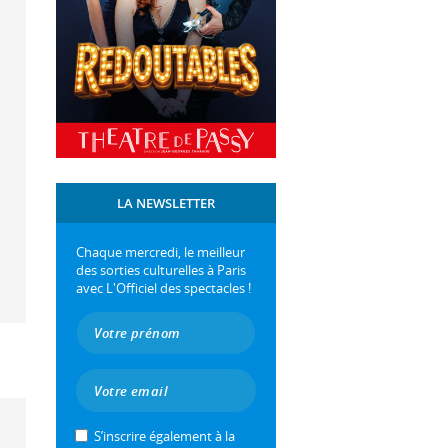
LA NEWSLETTER
Chaque mercredi, le meilleur
des sorties culturelles à Paris
avec L'Officiel des spectacles !
S’inscrire également à la