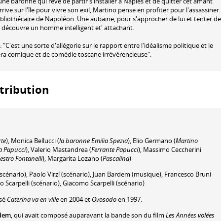
ne baronne qui rêve de partir s'installer à Naples et de quitter cet amant
ive sur l'île pour vivre son exil, Martino pense en profiter pour l'assassiner.
bibliothécaire de Napoléon. Une aubaine, pour s'approcher de lui et tenter de
o découvre un homme intelligent et' attachant.
 : "C'est une sorte d'allégorie sur le rapport entre l'idéalisme politique et le
éra comique et de comédie toscane irrévérencieuse".
stribution
te
)
,
Monica Bellucci
(
la baronne Emilia Spezia
)
,
Elio Germano
(
Martino
a Papucci
)
,
Valerio Mastandrea
(
Ferrante Papucci
)
,
Massimo Ceccherini
estro Fontanelli
)
,
Margarita Lozano
(
Pascalina
)
scénario)
,
Paolo Virzí
(scénario)
,
Juan Bardem
(musique)
,
Francesco Bruni
o Scarpelli
(scénario)
,
Giacomo Scarpelli
(scénario)
isé
Caterina va en ville
en 2004 et
Ovosodo
en 1997.
dem
, qui avait composé auparavant la bande son du film
Les Années volées