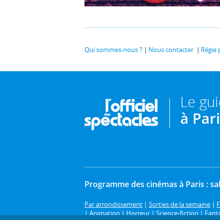
Qui sommes-nous ?
Nous contacter
Régie 
Le gu
à Par
Programme des cinémas à Paris : sal
Par arrondissement
|
Sorties de la semaine
|
F
|
Animation
|
Horreur
|
Science-fiction
|
Fant