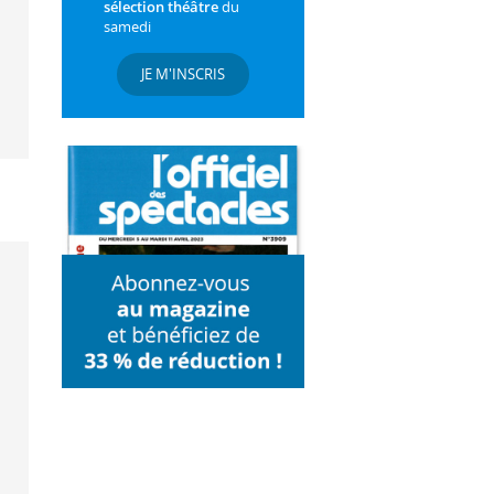
sélection théâtre
du
samedi
JE M'INSCRIS