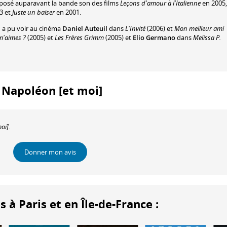
mposé auparavant la bande son des films
Leçons d'amour à l'Italienne
en 2005,
3 et
Juste un baiser
en 2001.
n a pu voir au cinéma
Daniel Auteuil
dans
L'Invité
(2006) et
Mon meilleur ami
'aimes ?
(2005) et
Les Frères Grimm
(2005) et
Elio Germano
dans
Melissa P.
 : Napoléon [et moi]
oi]
.
Donner mon avis
 Paris et en Île-de-France :