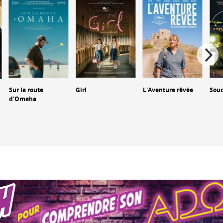
Sur la route
Girl
L'Aventure rêvée
Sou
d'Omaha