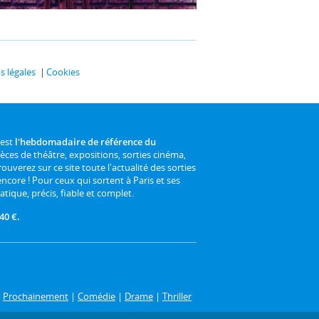
 légales
Cookies
 est
l'hebdomadaire de référence du
ièces de théâtre, expositions, sorties cinéma,
rouverez sur ce site toute l'actualité des sorties
 encore ! Pour ceux qui sortent à Paris et ses
atique, précis, fiable et complet.
40 €.
|
Prochainement
|
Comédie
|
Drame
|
Thriller