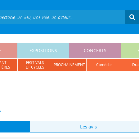
E
EXPOSITIONS
CONCERTS
ANT
FESTIVALS
PROCHAINEMENT
comédie
dr
IÈRES
ET CYCLES
s
Les avis