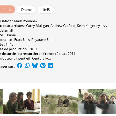
inémas
Drame
1h43
isation :
Mark Romanek
cipaux artistes :
Carey Mulligan
,
Andrew Garfield
,
Keira Knightley
,
Izzy
le-Small
e :
Drame
onalité :
Etats-Unis, Royaume-Uni
ée :
1h43
ée de production :
2010
 de sortie (ou ressortie) en France :
2 mars 2011
ributeur :
Twentieth Century Fox
ager sur :