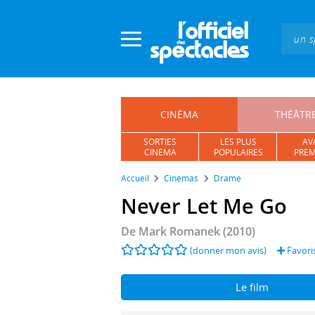
Panneau de gestion des cookies
CINÉMA
THÉÂTR
SORTIES
LES PLUS
AV
CINÉMA
POPULAIRES
PREM
Accueil
Cinémas
Drame
Never Let Me Go
De
Mark Romanek
(2010)
(donner mon avis)
Favori
Le film