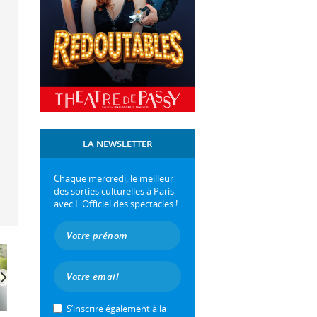
LA NEWSLETTER
Chaque mercredi, le meilleur
des sorties culturelles à Paris
avec L'Officiel des spectacles !
S’inscrire également à la