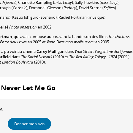
uth jeune
)
,
Charlotte Rampling
(
miss Emily
)
,
Sally Hawkins
(
miss Lucy
)
,
orough
(
Chrissie
)
,
Domhnall Gleeson
(
Rodney
)
,
David Sterne
(
Keffers
)
nario)
,
Kazuo Ishiguro
(scénario)
,
Rachel Portman
(musique)
éalisé
Photo obsession
en 2002.
ortman
, qui avait composé auparavant la bande son des films
The Duchess
Entre deux rives
en 2005 et
Winn Dixie mon meilleur ami
en 2005.
n a pu voir au cinéma
Carey Mulligan
dans
Wall Street : l'argent ne dort jamais
rfield
dans
The Social Network
(2010) et
The Red Riding Trilogy - 1974
(2009 )
et
London Boulevard
(2010).
 : Never Let Me Go
Go
.
Donner mon avis