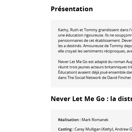
Présentation
Kathy, Ruth et Tommy grandissent dans l'o
une éducation rigoureuse. Ils ne soupçonnen
pensionnaires de cet établissement. Devenus
les a destinés. Amoureuse de Tommy depuis
elle croyait les sentiments réciproques, a
Never Let Me Go est adapté du roman Auprè
réunit trois jeunes acteurs britanniques t
Éducation) avaient déjà joué ensemble dan
dans The Social Network de David Fincher.
Never Let Me Go : la dist
Réalisation :
Mark Romanek
Casting :
Carey Mulligan
(
Kathy
)
,
Andrew Ga