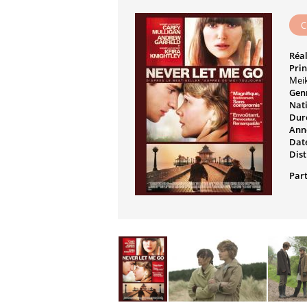
C
Réal
Prin
Meik
Genr
Nati
Dur
Ann
Date
Dist
Part