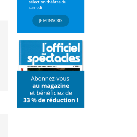
sélection théâtre
du
samedi
JE M'INSCRIS