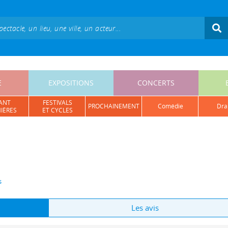
E
EXPOSITIONS
CONCERTS
ANT
FESTIVALS
PROCHAINEMENT
comédie
dr
IÈRES
ET CYCLES
s
Les avis