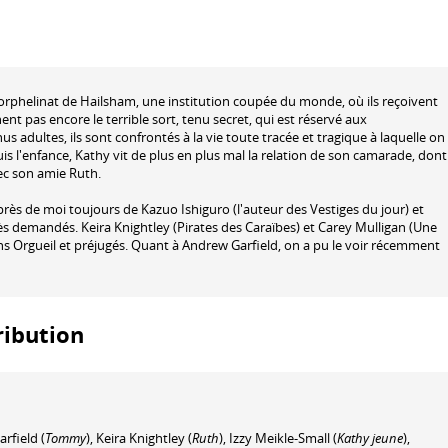
rphelinat de Hailsham, une institution coupée du monde, où ils reçoivent
t pas encore le terrible sort, tenu secret, qui est réservé aux
 adultes, ils sont confrontés à la vie toute tracée et tragique à laquelle on
 l'enfance, Kathy vit de plus en plus mal la relation de son camarade, dont
vec son amie Ruth.
s de moi toujours de Kazuo Ishiguro (l'auteur des Vestiges du jour) et
rès demandés. Keira Knightley (Pirates des Caraïbes) et Carey Mulligan (Une
s Orgueil et préjugés. Quant à Andrew Garfield, on a pu le voir récemment
ribution
rfield
(
Tommy
)
,
Keira Knightley
(
Ruth
)
,
Izzy Meikle-Small
(
Kathy jeune
)
,