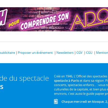
publicitaire
Proposer un événement
Newsletters
CGV
CGU
Mentions
ide du spectacle
Créé en 1946, L'Officiel des spectacles
spectacle à Paris
et dans sa région. P
is
concerts, spectacles enfants... : vous t
culturelles de la capitale, et bien plus
environs, c'est aussi le guide papier pr
Chaque mercredi en kiosque. 2,