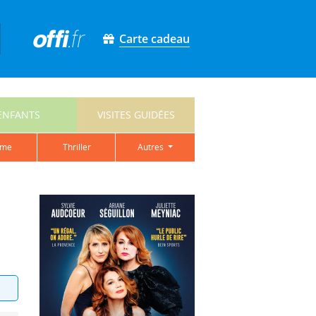
Carte cadeau
ENFANTS
VISITES GUIDÉES
ame
thriller
autres