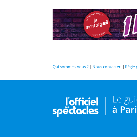
Qui sommes-nous ?
Nous contacter
Régie 
Le gu
à Par