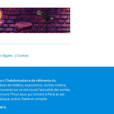
 légales
Cookies
 est
l'hebdomadaire de référence du
ièces de théâtre, expositions, sorties cinéma,
rouverez sur ce site toute l'actualité des sorties
 encore ! Pour ceux qui sortent à Paris et ses
atique, précis, fiable et complet.
40 €.