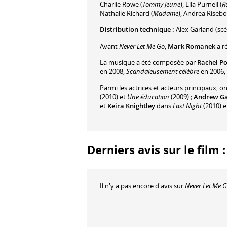
Charlie Rowe
(
Tommy jeune
)
,
Ella Purnell
(
R
Nathalie Richard
(
Madame
)
,
Andrea Riseb
Distribution technique :
Alex Garland
(scé
Avant
Never Let Me Go
,
Mark Romanek
a r
La musique a été composée par
Rachel P
en 2008,
Scandaleusement célèbre
en 2006,
Parmi les actrices et acteurs principaux, o
(2010) et
Une éducation
(2009) ;
Andrew Ga
et
Keira Knightley
dans
Last Night
(2010) 
Derniers avis sur le film
Il n'y a pas encore d'avis sur
Never Let Me 