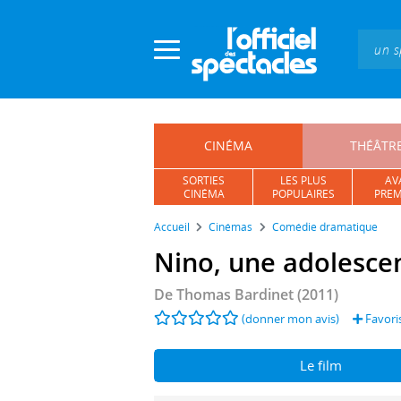
Panneau de gestion des cookies
CINÉMA
THÉÂTR
SORTIES
LES PLUS
AV
CINÉMA
POPULAIRES
PREM
Accueil
Cinémas
Comédie dramatique
Nino, une adolesce
De
Thomas Bardinet
(2011)
(donner mon avis)
Favori
Le film