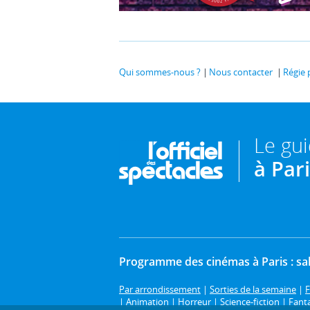
Qui sommes-nous ?
Nous contacter
Régie 
Le gu
à Par
Programme des cinémas à Paris : sal
Par arrondissement
|
Sorties de la semaine
|
F
|
Animation
|
Horreur
|
Science-fiction
|
Fant