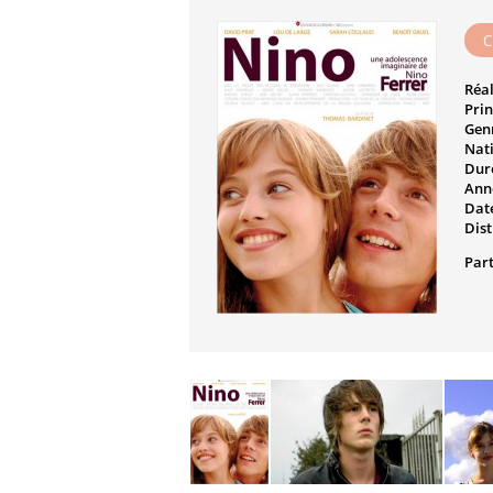
C
Réal
Prin
Genr
Nati
Dur
Ann
Date
Dist
Part