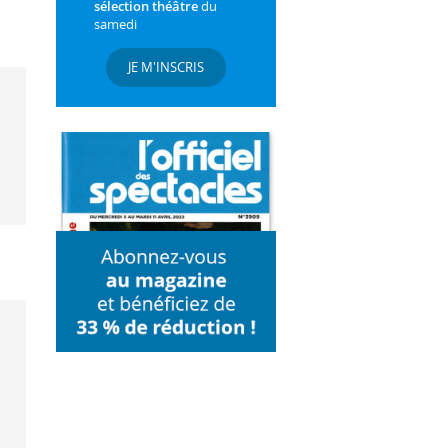
sélection théâtre
du
samedi
JE M'INSCRIS