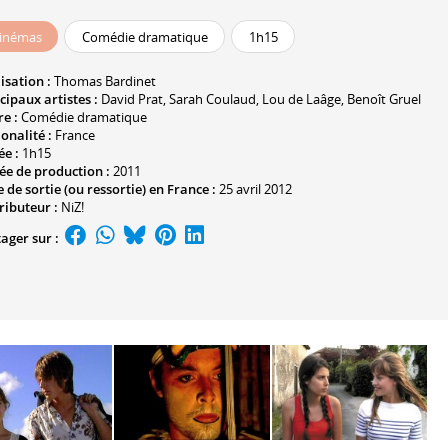
inémas
Comédie dramatique
1h15
isation :
Thomas Bardinet
cipaux artistes :
David Prat
,
Sarah Coulaud
,
Lou de Laâge
,
Benoît Gruel
e :
Comédie dramatique
onalité :
France
ée :
1h15
ée de production :
2011
 de sortie (ou ressortie) en France :
25 avril 2012
ributeur :
NiZ!
ager sur :