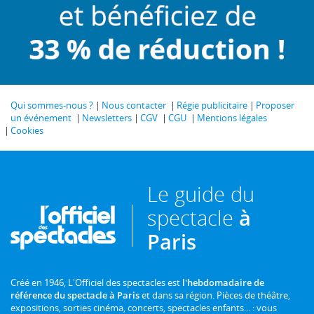
Qui sommes-nous ?
Nous contacter
Régie publicitaire
Proposer
un événement
Newsletters
CGV
CGU
Mentions légales
Cookies
Le guide du
spectacle
à
Paris
Créé en 1946, L'Officiel des spectacles est
l'hebdomadaire de
référence du spectacle à Paris
et dans sa région. Pièces de théâtre,
expositions, sorties cinéma, concerts, spectacles enfants... : vous