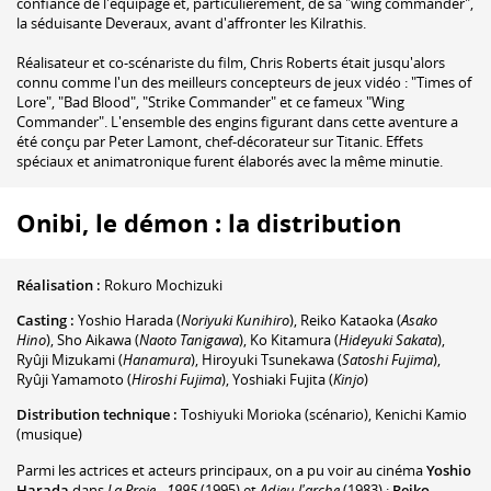
confiance de l'équipage et, particulièrement, de sa "wing commander",
la séduisante Deveraux, avant d'affronter les Kilrathis.
Réalisateur et co-scénariste du film, Chris Roberts était jusqu'alors
connu comme l'un des meilleurs concepteurs de jeux vidéo : "Times of
Lore", "Bad Blood", "Strike Commander" et ce fameux "Wing
Commander". L'ensemble des engins figurant dans cette aventure a
été conçu par Peter Lamont, chef-décorateur sur Titanic. Effets
spéciaux et animatronique furent élaborés avec la même minutie.
Onibi, le démon : la distribution
Réalisation :
Rokuro Mochizuki
Casting :
Yoshio Harada
(
Noriyuki Kunihiro
)
,
Reiko Kataoka
(
Asako
Hino
)
,
Sho Aikawa
(
Naoto Tanigawa
)
,
Ko Kitamura
(
Hideyuki Sakata
)
,
Ryûji Mizukami
(
Hanamura
)
,
Hiroyuki Tsunekawa
(
Satoshi Fujima
)
,
Ryûji Yamamoto
(
Hiroshi Fujima
)
,
Yoshiaki Fujita
(
Kinjo
)
Distribution technique :
Toshiyuki Morioka
(scénario)
,
Kenichi Kamio
(musique)
Parmi les actrices et acteurs principaux, on a pu voir au cinéma
Yoshio
Harada
dans
La Proie - 1995
(1995) et
Adieu l'arche
(1983) ;
Reiko