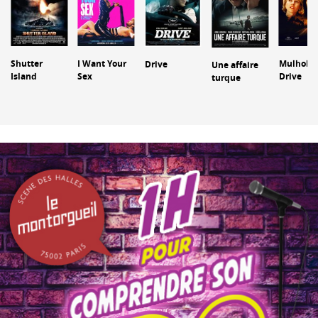
Shutter
I Want Your
Mulholla
Drive
Une affaire
Island
Sex
Drive
turque