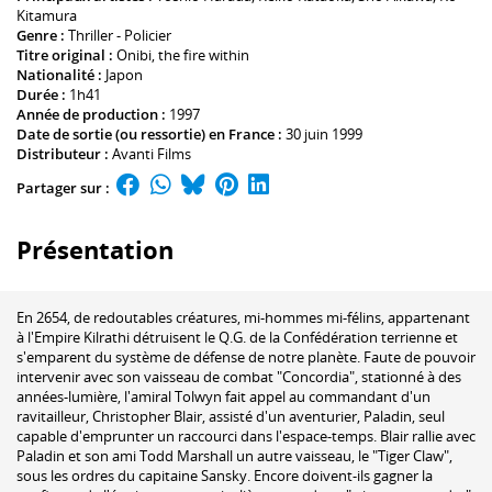
Kitamura
Genre :
Thriller - Policier
Titre original :
Onibi, the fire within
Nationalité :
Japon
Durée :
1h41
Année de production :
1997
Date de sortie (ou ressortie) en France :
30 juin 1999
Distributeur :
Avanti Films
Partager sur :
Présentation
En 2654, de redoutables créatures, mi-hommes mi-félins, appartenant
à l'Empire Kilrathi détruisent le Q.G. de la Confédération terrienne et
s'emparent du système de défense de notre planète. Faute de pouvoir
intervenir avec son vaisseau de combat "Concordia", stationné à des
années-lumière, l'amiral Tolwyn fait appel au commandant d'un
ravitailleur, Christopher Blair, assisté d'un aventurier, Paladin, seul
capable d'emprunter un raccourci dans l'espace-temps. Blair rallie avec
Paladin et son ami Todd Marshall un autre vaisseau, le "Tiger Claw",
sous les ordres du capitaine Sansky. Encore doivent-ils gagner la