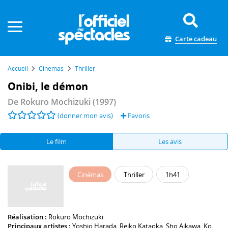
Panneau de gestion des cookies
Carte cadeau
Accueil
Cinémas
Thriller
Onibi, le démon
De
Rokuro Mochizuki
(1997)
(donner mon avis)
Favoris
Le film
Les avis
Cinémas
Thriller
1h41
Réalisation :
Rokuro Mochizuki
Principaux artistes :
Yoshio Harada
,
Reiko Kataoka
,
Sho Aikawa
,
Ko