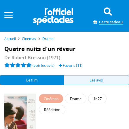
Panneau de gestion des cookies
Carte cadeau
Accueil
Cinémas
Drame
Quatre nuits d'un rêveur
De
Robert Bresson
(1971)
(voir les avis)
Favoris (
11
)
Le film
Les avis
Cinémas
Drame
1h27
Réédition