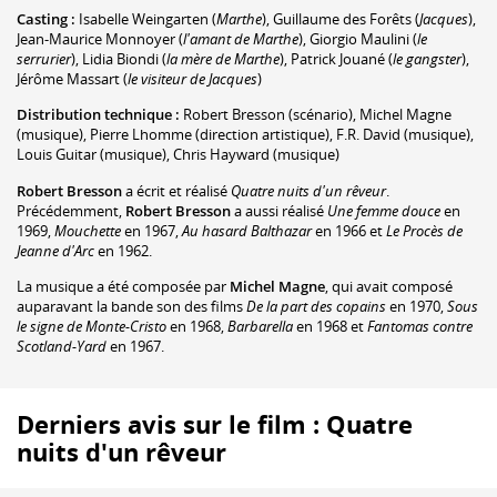
Casting :
Isabelle Weingarten
(
Marthe
)
,
Guillaume des Forêts
(
Jacques
)
,
Jean-Maurice Monnoyer
(
l'amant de Marthe
)
,
Giorgio Maulini
(
le
serrurier
)
,
Lidia Biondi
(
la mère de Marthe
)
,
Patrick Jouané
(
le gangster
)
,
Jérôme Massart
(
le visiteur de Jacques
)
Distribution technique :
Robert Bresson
(scénario)
,
Michel Magne
(musique)
,
Pierre Lhomme
(direction artistique)
,
F.R. David
(musique)
,
Louis Guitar
(musique)
,
Chris Hayward
(musique)
Robert Bresson
a écrit et réalisé
Quatre nuits d'un rêveur
.
Précédemment,
Robert Bresson
a aussi réalisé
Une femme douce
en
1969,
Mouchette
en 1967,
Au hasard Balthazar
en 1966 et
Le Procès de
Jeanne d'Arc
en 1962.
La musique a été composée par
Michel Magne
, qui avait composé
auparavant la bande son des films
De la part des copains
en 1970,
Sous
le signe de Monte-Cristo
en 1968,
Barbarella
en 1968 et
Fantomas contre
Scotland-Yard
en 1967.
Derniers avis sur le film : Quatre
nuits d'un rêveur