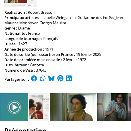
Réalisation :
Robert Bresson
Principaux artistes :
Isabelle Weingarten
,
Guillaume des Forêts
,
Jean-
Maurice Monnoyer
,
Giorgio Maulini
Genre :
Drame
Nationalité :
France
Langue de tournage :
Français
Durée :
1h27
Année de production :
1971
Date de sortie (ou ressortie) en France :
19 février 2025
Date de première mise en salle :
2 février 1972
Distributeur :
Carlotta
Numéro de Visa :
37643
Partager sur :
Présentation