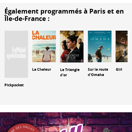
Également programmés à Paris et en
Île-de-France :
La Chaleur
Sur la route
Girl
Le Triangle
d'Omaha
d'or
Pickpocket