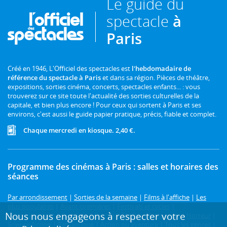
Le guide du
spectacle
à
Paris
Créé en 1946, L'Officiel des spectacles est
l'hebdomadaire de
référence du spectacle à Paris
et dans sa région. Pièces de théâtre,
expositions, sorties cinéma, concerts, spectacles enfants... : vous
trouverez sur ce site toute l'actualité des sorties culturelles de la
capitale, et bien plus encore ! Pour ceux qui sortent à Paris et ses
environs, c'est aussi le guide papier pratique, précis, fiable et complet.
Chaque mercredi en kiosque. 2,40 €.
Programme des cinémas à Paris : salles et horaires des
séances
Par arrondissement
|
Sorties de la semaine
|
Films à l'affiche
|
Les
plus populaires
|
Avant-premières
|
Festivals et cycles
|
Nous nous engageons à respecter votre
Prochainement
|
Comédie
|
Drame
|
Thriller
|
Animation
|
Horreur
|
Science-fiction
|
Fantastique
|
Action ou aventure
|
Tous les genres
|