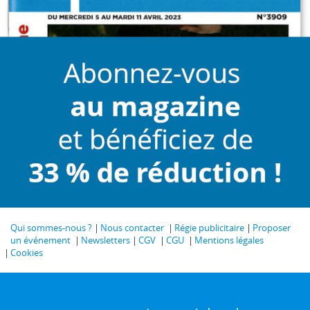
Qui sommes-nous ?
Nous contacter
Régie publicitaire
Proposer
un événement
Newsletters
CGV
CGU
Mentions légales
Cookies