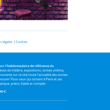
 légales
Cookies
 est
l'hebdomadaire de référence du
ièces de théâtre, expositions, sorties cinéma,
rouverez sur ce site toute l'actualité des sorties
 encore ! Pour ceux qui sortent à Paris et ses
atique, précis, fiable et complet.
40 €.