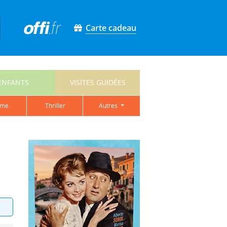
Carte cadeau
ENFANTS
VISITES GUIDÉES
ame
thriller
autres