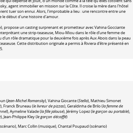
de qui dépense et jouit, d'un monde comme à la télé qu'elles côtoient sans
ky, agent immobilier en mission sur la Côte. Il croise la mère dans l'hôtel
 il vient tuer son ennui. Alors, l'improbable a lieu : une rencontre entre une
re le début d'une histoire d'amour.
rie), propose un casting surprenant et prometteur avec Vahina Gocciante
nterprétant une strip-teaseuse, Miou-Miou dans le rôle d’une femme de
u d’un rôle dramatique pour la deuxième fois après Aux Abois dans la peau
-teaseuse. Cette distribution originale a permis à Riviera d’être présenté en
5.
oun
(
Jean-Michel Romansky
)
,
Vahina Giocante
(
Stella
)
,
Mathieu Simonet
y
)
,
Franck Bruneau
(
le livreur de pizzas
)
,
Geraldinha de Brilo
(
la femme de
nnel
)
,
Aymeline Valade
(
la fille jalouse
)
,
Jérémy Lopez
(
le garçon au portable
)
,
e
)
,
Jean-Philippe Kley
(
le garçon décoiffé
)
scénario)
,
Marc Collin
(musique)
,
Chantal Poupaud
(scénario)