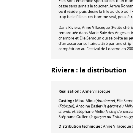
Elles sont ensemble spectatrices d'un mon
cesse sans jamais le toucher. Arrive Romans
où il réside, puis désire la fille au club où
trop belle fille et cet homme seul, peut-êt
Dans Riviera, Anne Villacèque (Petite ché
remarquée dans Marie Baie des Anges et i
chambre et Elie Semoun qui se prête au je
d’un assureur solitaire attiré par une strip
compétition au Festival de Locarno en 200
Riviera : la distribution
Réalisation :
Anne Villacèque
Casting :
Miou-Miou
(
Antoinette
)
,
Élie Sem
(
Fabrizio
)
,
Antoine Basler
(
le gérant du Milk
chambre
)
,
Stéphane Mélis
(
le chef du perso
Stéphane Guillen
(
le garçon au T-shirt roug
Distribution technique :
Anne Villacèque
(