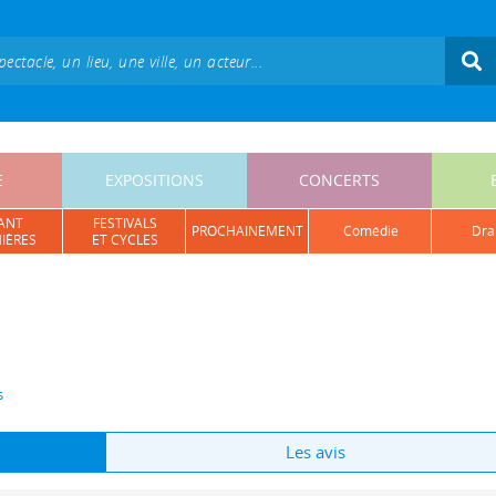
E
EXPOSITIONS
CONCERTS
ANT
FESTIVALS
PROCHAINEMENT
comédie
dr
IÈRES
ET CYCLES
s
Les avis