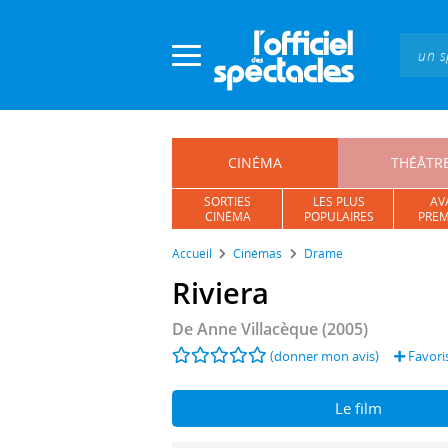
Panneau de gestion des cookies
CINÉMA
THÉÂTR
SORTIES
LES PLUS
AV
CINÉMA
POPULAIRES
PREM
Accueil
Cinémas
Drame
Riviera
De
Anne Villacèque
(2005)
(donner mon avis)
Favori
Le film