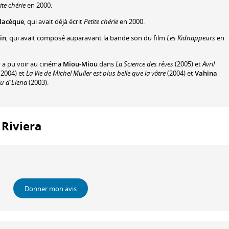
ite chérie
en 2000.
llacèque
, qui avait déjà écrit
Petite chérie
en 2000.
in
, qui avait composé auparavant la bande son du film
Les Kidnappeurs
en
n a pu voir au cinéma
Miou-Miou
dans
La Science des rêves
(2005) et
Avril
(2004) et
La Vie de Michel Muller est plus belle que la vôtre
(2004) et
Vahina
u d'Elena
(2003).
 Riviera
Donner mon avis