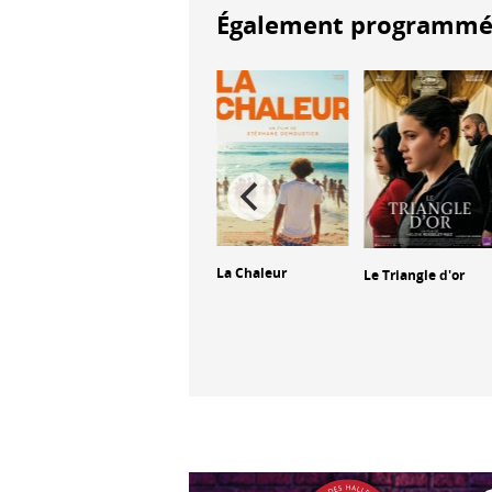
Également programmés à
re –
La Chaleur
Le Triangle d'or
The Ugly
 du