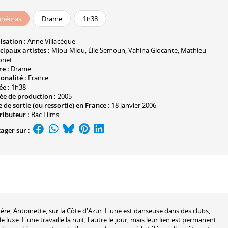
inémas
Drame
1h38
isation :
Anne Villacèque
cipaux artistes :
Miou-Miou
,
Élie Semoun
,
Vahina Giocante
,
Mathieu
onet
e :
Drame
onalité :
France
ée :
1h38
ée de production :
2005
 de sortie (ou ressortie) en France :
18 janvier 2006
ributeur :
Bac Films
ager sur :
 mère, Antoinette, sur la Côte d'Azur. L'une est danseuse dans des clubs,
uxe. L'une travaille la nuit, l'autre le jour, mais leur lien est permanent.