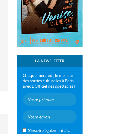
LA NEWSLETTER
Chaque mercredi, le meilleur
des sorties culturelles à Paris
avec L'Officiel des spectacles !
S’inscrire également à la