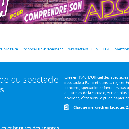
publicitaire
Proposer un événement
Newsletters
CGV
CGU
Mentions
ide du spectacle
Créé en 1946, L'Officiel des spectacles
spectacle à Paris
et dans sa région. P
is
concerts, spectacles enfants... : vous t
culturelles de la capitale, et bien plus
environs, c'est aussi le guide papier pr
Chaque mercredi en kiosque. 2,
les et horaires des séances