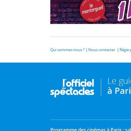
Qui sommes-nous ?
Nous contacter
Régie 
Le gu
à Par
Programme des cinémas à Paris : sal