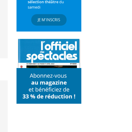
sélection théâtre
du
samedi
JE M'INSCRIS