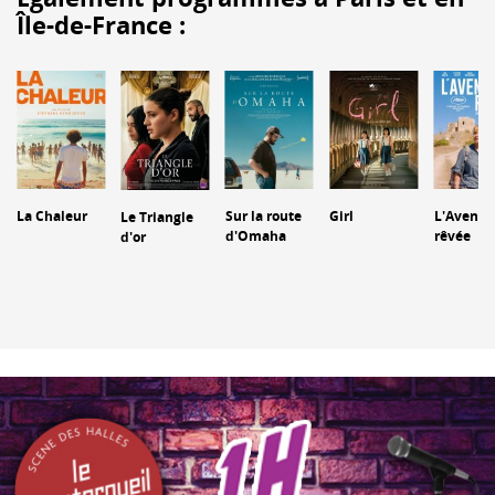
Île-de-France :
La Chaleur
Sur la route
Girl
L'Aventu
Le Triangle
d'Omaha
rêvée
d'or