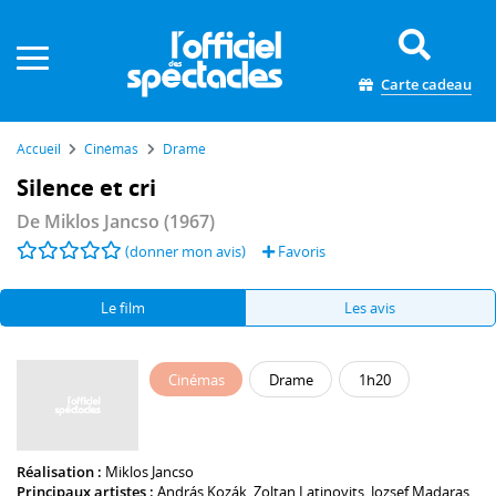
Panneau de gestion des cookies
Carte cadeau
Accueil
Cinémas
Drame
Silence et cri
De
Miklos Jancso
(1967)
(donner mon avis)
Favoris
Le film
Les avis
Cinémas
Drame
1h20
Réalisation :
Miklos Jancso
Principaux artistes :
András Kozák
,
Zoltan Latinovits
,
Jozsef Madaras
,