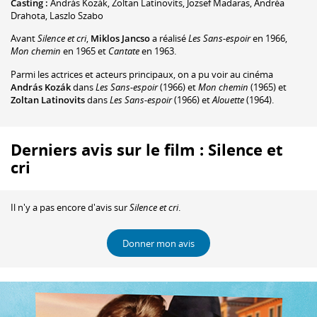
Casting :
András Kozák
,
Zoltan Latinovits
,
Jozsef Madaras
,
Andréa
Drahota
,
Laszlo Szabo
Avant
Silence et cri
,
Miklos Jancso
a réalisé
Les Sans-espoir
en 1966,
Mon chemin
en 1965 et
Cantate
en 1963.
Parmi les actrices et acteurs principaux, on a pu voir au cinéma
András Kozák
dans
Les Sans-espoir
(1966) et
Mon chemin
(1965) et
Zoltan Latinovits
dans
Les Sans-espoir
(1966) et
Alouette
(1964).
Derniers avis sur le film : Silence et
cri
Il n'y a pas encore d'avis sur
Silence et cri
.
Donner mon avis