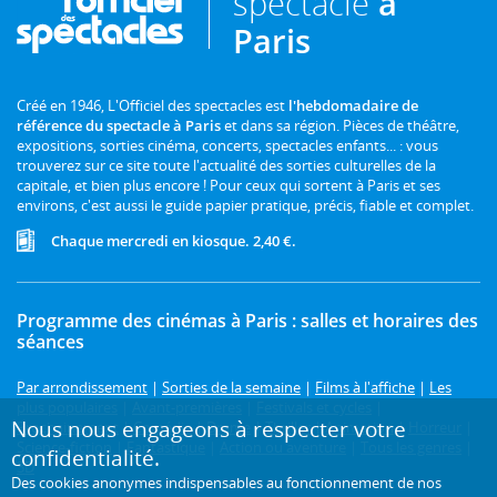
spectacle
à
Paris
Créé en 1946, L'Officiel des spectacles est
l'hebdomadaire de
référence du spectacle à Paris
et dans sa région. Pièces de théâtre,
expositions, sorties cinéma, concerts, spectacles enfants... : vous
trouverez sur ce site toute l'actualité des sorties culturelles de la
capitale, et bien plus encore ! Pour ceux qui sortent à Paris et ses
environs, c'est aussi le guide papier pratique, précis, fiable et complet.
Chaque mercredi en kiosque. 2,40 €.
Programme des cinémas à Paris : salles et horaires des
séances
Par arrondissement
|
Sorties de la semaine
|
Films à l'affiche
|
Les
plus populaires
|
Avant-premières
|
Festivals et cycles
|
Nous nous engageons à respecter votre
Prochainement
|
Comédie
|
Drame
|
Thriller
|
Animation
|
Horreur
|
Science-fiction
|
Fantastique
|
Action ou aventure
|
Tous les genres
|
confidentialité.
3D
Des cookies anonymes indispensables au fonctionnement de nos