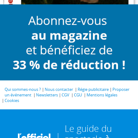
Qui sommes-nous ?
Nous contacter
Régie publicitaire
Proposer
un événement
Newsletters
CGV
CGU
Mentions légales
Cookies
Le guide du