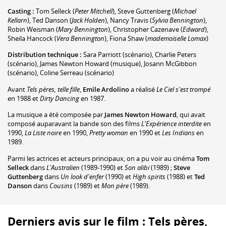
Casting :
Tom Selleck
(
Peter Mitchell
)
,
Steve Guttenberg
(
Michael
Kellarn
)
,
Ted Danson
(
Jack Holden
)
,
Nancy Travis
(
Sylvia Bennington
)
,
Robin Weisman
(
Mary Bennington
)
,
Christopher Cazenave
(
Edward
)
,
Sheila Hancock
(
Vera Bennington
)
,
Fiona Shaw
(
mademoiselle Lomax
)
Distribution technique :
Sara Parriott
(scénario)
,
Charlie Peters
(scénario)
,
James Newton Howard
(musique)
,
Josann McGibbon
(scénario)
,
Coline Serreau
(scénario)
Avant
Tels pères, telle fille
,
Emile Ardolino
a réalisé
Le Ciel s'est trompé
en 1988 et
Dirty Dancing
en 1987.
La musique a été composée par
James Newton Howard
, qui avait
composé auparavant la bande son des films
L'Expérience interdite
en
1990,
La Liste noire
en 1990,
Pretty woman
en 1990 et
Les Indians
en
1989.
Parmi les actrices et acteurs principaux, on a pu voir au cinéma
Tom
Selleck
dans
L'Australien
(1989-1990) et
Son alibi
(1989) ;
Steve
Guttenberg
dans
Un look d'enfer
(1990) et
High spirits
(1988) et
Ted
Danson
dans
Cousins
(1989) et
Mon père
(1989).
Derniers avis sur le film : Tels pères,