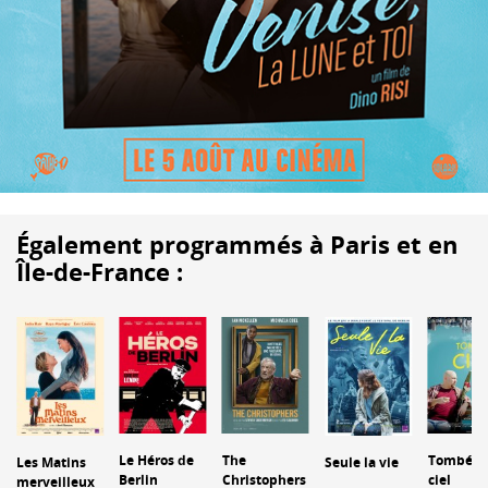
Également programmés à Paris et en
Île-de-France :
Le Héros de
The
Tombé d
Les Matins
Seule la vie
Berlin
Christophers
ciel
merveilleux