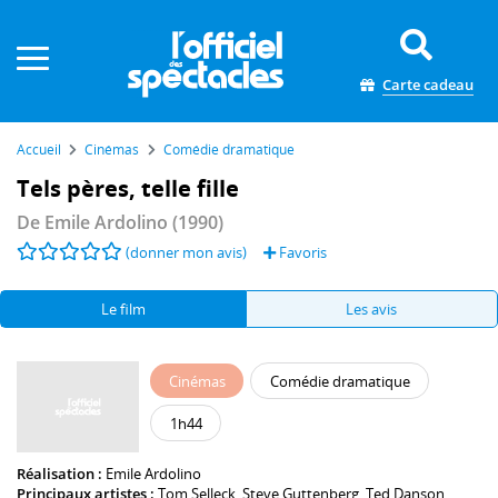
Panneau de gestion des cookies
Carte cadeau
Accueil
Cinémas
Comédie dramatique
Tels pères, telle fille
De
Emile Ardolino
(1990)
(donner mon avis)
Favoris
Le film
Les avis
Cinémas
Comédie dramatique
1h44
Réalisation :
Emile Ardolino
Principaux artistes :
Tom Selleck
,
Steve Guttenberg
,
Ted Danson
,