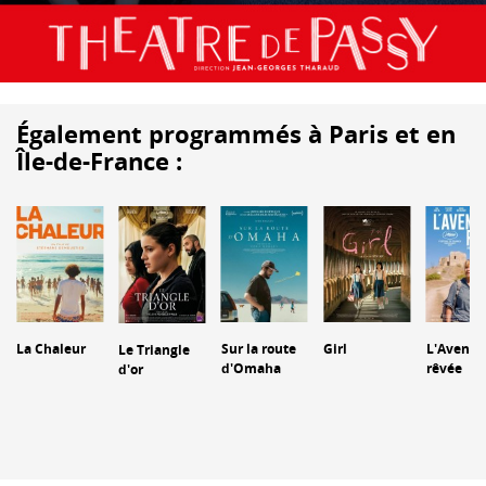
Également programmés à Paris et en
Île-de-France :
La Chaleur
Sur la route
Girl
L'Aventu
Le Triangle
d'Omaha
rêvée
d'or