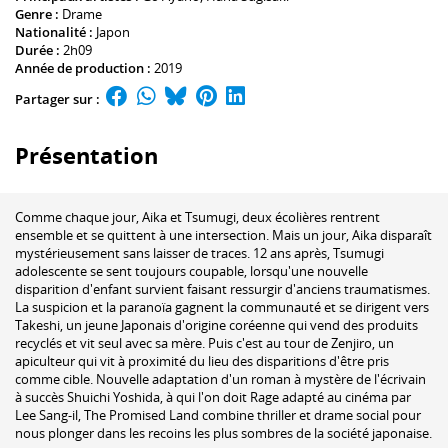
Genre :
Drame
Nationalité :
Japon
Durée :
2h09
Année de production :
2019
Partager sur :
Présentation
Comme chaque jour, Aika et Tsumugi, deux écolières rentrent
ensemble et se quittent à une intersection. Mais un jour, Aika disparaît
mystérieusement sans laisser de traces. 12 ans après, Tsumugi
adolescente se sent toujours coupable, lorsqu'une nouvelle
disparition d'enfant survient faisant ressurgir d'anciens traumatismes.
La suspicion et la paranoïa gagnent la communauté et se dirigent vers
Takeshi, un jeune Japonais d'origine coréenne qui vend des produits
recyclés et vit seul avec sa mère. Puis c'est au tour de Zenjiro, un
apiculteur qui vit à proximité du lieu des disparitions d'être pris
comme cible. Nouvelle adaptation d'un roman à mystère de l'écrivain
à succès Shuichi Yoshida, à qui l'on doit Rage adapté au cinéma par
Lee Sang-il, The Promised Land combine thriller et drame social pour
nous plonger dans les recoins les plus sombres de la société japonaise.