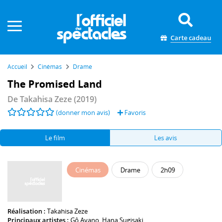
Panneau de gestion des cookies
Carte cadeau
Accueil
Cinémas
Drame
The Promised Land
De
Takahisa Zeze
(2019)
(donner mon avis)
Favoris
Le film
Les avis
Cinémas
Drame
2h09
Réalisation :
Takahisa Zeze
Principaux artistes :
Gô Ayano
,
Hana Sugisaki