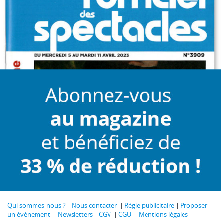
Qui sommes-nous ?
Nous contacter
Régie publicitaire
Proposer
un événement
Newsletters
CGV
CGU
Mentions légales