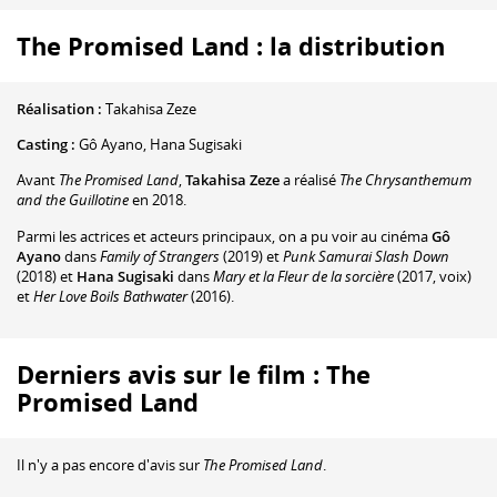
The Promised Land : la distribution
Réalisation :
Takahisa Zeze
Casting :
Gô Ayano
,
Hana Sugisaki
Avant
The Promised Land
,
Takahisa Zeze
a réalisé
The Chrysanthemum
and the Guillotine
en 2018.
Parmi les actrices et acteurs principaux, on a pu voir au cinéma
Gô
Ayano
dans
Family of Strangers
(2019) et
Punk Samurai Slash Down
(2018) et
Hana Sugisaki
dans
Mary et la Fleur de la sorcière
(2017, voix)
et
Her Love Boils Bathwater
(2016).
Derniers avis sur le film : The
Promised Land
Il n'y a pas encore d'avis sur
The Promised Land
.