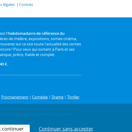
 légales
Cookies
 est
l'hebdomadaire de référence du
ièces de théâtre, expositions, sorties cinéma,
rouverez sur ce site toute l'actualité des sorties
 encore ! Pour ceux qui sortent à Paris et ses
atique, précis, fiable et complet.
40 €.
|
Prochainement
|
Comédie
|
Drame
|
Thriller
-de-France. Retrouvez également le programme
t continuer
Continuer sans accepter