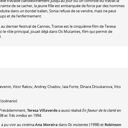
lle travaille clandestinement jusqu’au jour où un contrôle du travail la
trainte de se cacher, la jeune fille est embarquée de force par des hommes
nduite dans un bordel italien, Sonia refuse de se vendre, mais ne peut
oups et de l’enfermement.
 au dernier festival de Cannes, Transe est le cinquième film de Teresa
ici le rôle principal, jouait déjà dans Os Mutantes, film qui permit de
.
evenin
,
Vitor Rakov
,
Andrey Chadov
,
Iaia Forte
,
Dinara Droukarova
,
Vito
(scénario)
 Précédemment,
Teresa Villaverde
a aussi réalisé
En faveur de la clarté
en
98 et
Três irmãos
en 1994.
n a pu voir au cinéma
Ana Moreira
dans
Os mutantes
(1998) et
Robinson