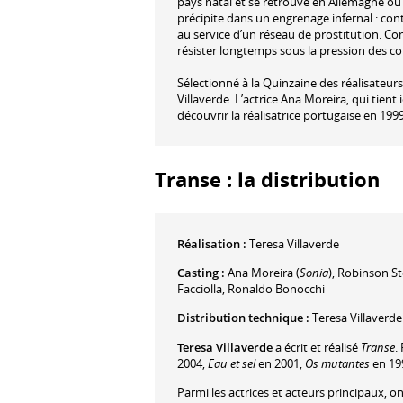
pays natal et se retrouve en Allemagne où e
précipite dans un engrenage infernal : con
au service d’un réseau de prostitution. Co
résister longtemps sous la pression des c
Sélectionné à la Quinzaine des réalisateurs
Villaverde. L’actrice Ana Moreira, qui tient 
découvrir la réalisatrice portugaise en 1999
Transe : la distribution
Réalisation :
Teresa Villaverde
Casting :
Ana Moreira
(
Sonia
)
,
Robinson St
Facciolla
,
Ronaldo Bonocchi
Distribution technique :
Teresa Villaverde
Teresa Villaverde
a écrit et réalisé
Transe
.
2004,
Eau et sel
en 2001,
Os mutantes
en 19
Parmi les actrices et acteurs principaux, o