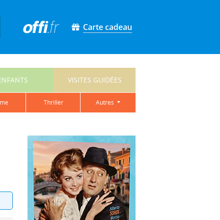
Carte cadeau
ENFANTS
VISITES GUIDÉES
ame
thriller
autres