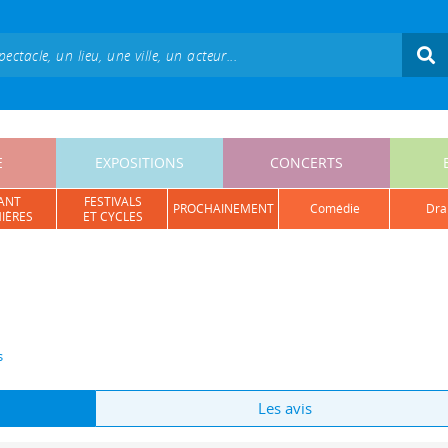
E
EXPOSITIONS
CONCERTS
ANT
FESTIVALS
PROCHAINEMENT
comédie
dr
IÈRES
ET CYCLES
s
Les avis