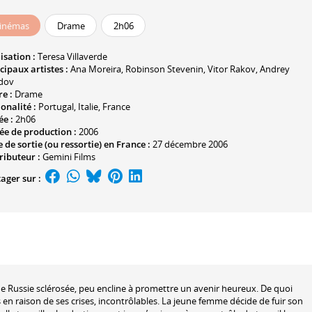
inémas
Drame
2h06
isation :
Teresa Villaverde
cipaux artistes :
Ana Moreira
,
Robinson Stevenin
,
Vitor Rakov
,
Andrey
dov
e :
Drame
onalité :
Portugal, Italie, France
ée :
2h06
ée de production :
2006
 de sortie (ou ressortie) en France :
27 décembre 2006
ributeur :
Gemini Films
ager sur :
ne Russie sclérosée, peu encline à promettre un avenir heureux. De quoi
 en raison de ses crises, incontrôlables. La jeune femme décide de fuir son