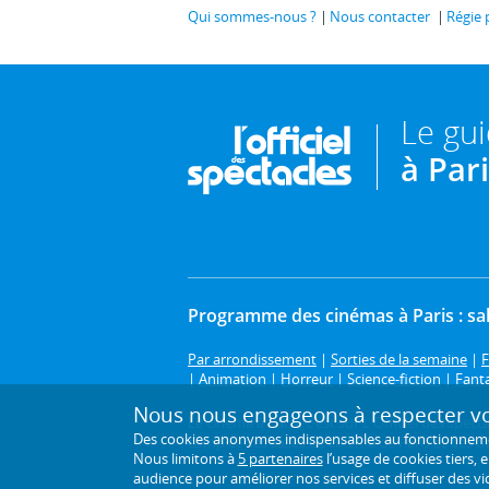
Qui sommes-nous ?
Nous contacter
Régie 
Le gu
à Par
Programme des cinémas à Paris : sal
Par arrondissement
|
Sorties de la semaine
|
F
|
Animation
|
Horreur
|
Science-fiction
|
Fant
Nous nous engageons à respecter vot
Le cinéma à Paris, c'est sur L'Officiel des spe
Des cookies anonymes indispensables au fonctionnement 
complet des salles de cinéma de Paris et des dép
Nous limitons à
5 partenaires
l’usage de cookies tiers, 
audience pour améliorer nos services et diffuser des vi