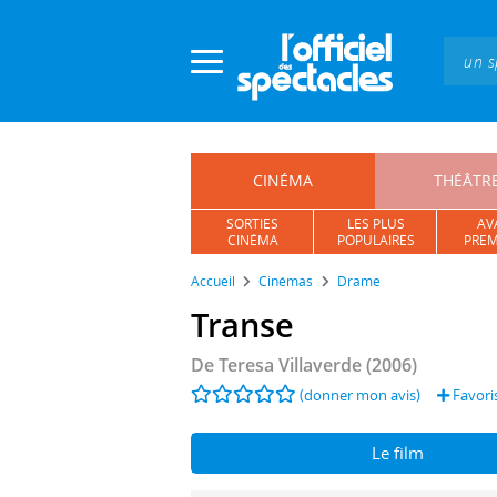
Panneau de gestion des cookies
CINÉMA
THÉÂTR
SORTIES
LES PLUS
AV
CINÉMA
POPULAIRES
PREM
Accueil
Cinémas
Drame
Transe
De
Teresa Villaverde
(2006)
(donner mon avis)
Favori
Le film