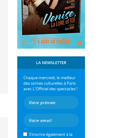
LA NEWSLETTER
Chaque mercredi, le meilleur
des sorties culturelles à Paris
avec L'Officiel des spectacles !
S’inscrire également à la