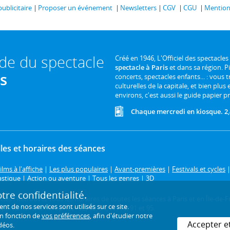
publicitaire
Proposer un événement
Newsletters
CGV
CGU
Mentions
ide du spectacle
Créé en 1946, L'Officiel des spectacles
spectacle à Paris
et dans sa région. P
is
concerts, spectacles enfants... : vous t
culturelles de la capitale, et bien plus
environs, c'est aussi le guide papier pr
Chaque mercredi en kiosque. 2,
les et horaires des séances
ilms à l'affiche
|
Les plus populaires
|
Avant-premières
|
Festivals et cycles
astique
|
Action ou aventure
|
Tous les genres
|
3D
re confidentialité.
ctacles ! Retrouvez tous les horaires de toutes les séances à Paris et en Île
de nos services sont utilisés sur ce site.
artements limitrophes : 92, 93, 94, 77, 78, 91 et 95.
en fonction de
vos préférences
, afin d'étudier notre
Accepter e
déos.