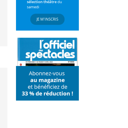
sélection théâtre
du
samedi
JE M'INSCRIS