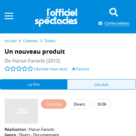
Panneau de gestion des cookies
Carte cadeau
Accueil
Cinémas
Divers
Un nouveau produit
De
Harun Farocki
(2012)
(donner mon avis)
Favoris
Le film
Les avis
Cinémas
Divers
0h36
Réalisation :
Harun Farocki
Genre :
Divers - Documentaire