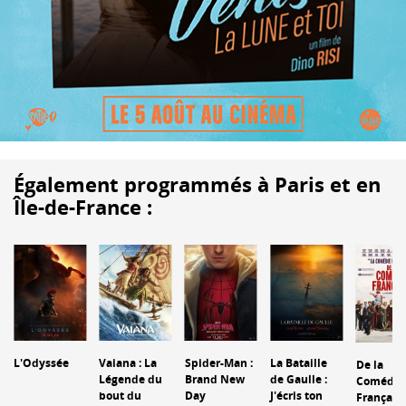
Également programmés à Paris et en
Île-de-France :
L'Odyssée
Vaiana : La
Spider-Man :
La Bataille
De la
Légende du
Brand New
de Gaulle :
Comédie
bout du
Day
J'écris ton
Français