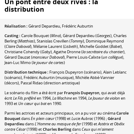
Un pont entre deux rives : la
distribution
Réalisation :
Gérard Depardieu
,
Frédéric Auburtin
Casting :
Carole Bouquet
(
Mina
)
,
Gérard Depardieu
(
Georges
)
,
Charles
Berling
(
Matthias
)
,
Stanislas Crevillen
(
Tommy
)
,
Dominique Reymond
(
Claire Daboval
)
,
Mélanie Laurent
(
Lisbeth
)
,
Michelle Goddet
(
Babet
)
,
Christiane Cohendy
(
Gaby
)
,
Agathe Dronne
(
la secrétaire du chantier
)
,
Gérard Dauzat
(
monsieur Daboval
)
,
Pierre Louis-Calixte
(
un collègue
)
,
Jean-Luc Mimo
(
le joueur de cartes
)
Distribution technique :
François Dupeyron
(scénario)
,
Alain Leblanc
(scénario)
,
Frédéric Auburtin
(musique)
,
Michèle Abbé-Vannier
(décors)
,
Pascal Ridao
(direction artistique)
Le scénario du film a été écrit par
François Dupeyron
, qui avait déjà
écrit
Le Fils préféré
en 1994,
La Machine
en 1994,
Le Joueur de violon
en
1993 et
Un cœur qui bat
en 1990.
Parmi les actrices et acteurs principaux, on a pu voir au cinéma
Carole
Bouquet
dans
En plein cœur
(1998) et
Lucie Aubrac
(1996) ;
Gérard
Depardieu
dans
L'Homme au masque de fer
(1998) et
Astérix et Obélix
contre César
(1998) et
Charles Berling
dans
Ceux qui m'aiment