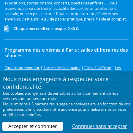
expositions, sorties cinéma, concerts, spectacles enfants... : vous
trouverez sur ce site toute l'actualité des sorties culturelles de la
capitale, et bien plus encore ! Pour ceux qui sortent à Paris et ses
environs, c'est aussi le guide papier pratique, précis, fiable et complet.
Chaque mercredi en kiosque. 2,40 €.
Programme des cinémas à Paris : salles et horaires des
séances
Par arrondissement
|
Sorties de la semaine
|
Films à l'affiche
|
Les
plus populaires
|
Avant-premières
|
Festivals et cycles
|
Nous nous engageons à respecter votre
Prochainement
|
Comédie
|
Drame
|
Thriller
|
Animation
|
Horreur
|
Science-fiction
|
Fantastique
|
Action ou aventure
|
Tous les genres
|
confidentialité.
3D
Des cookies anonymes indispensables au fonctionnement de nos
services sont utilisés sur ce site.
Le cinéma à Paris, c'est sur L'Officiel des spectacles ! Retrouvez tous les
Nous limitons à
5 partenaires
l’usage de cookies tiers, en fonction de
vos
horaires de toutes les séances à Paris et en Île-de-France. Retrouvez
préférences
, afin d'étudier notre audience pour améliorer nos services
également le programme complet des salles de cinéma de Paris et des
et diffuser des vidéos.
départements limitrophes : 92, 93, 94, 77, 78, 91 et 95.
Accepter et continuer
Continuer sans accepter