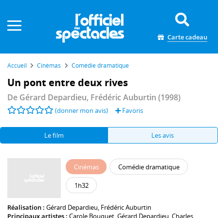
Panneau de gestion des cookies
Carte cadeau
Accueil
Cinémas
Comédie dramatique
Un pont entre deux rives
De
Gérard Depardieu
,
Frédéric Auburtin
(1998)
(donner mon avis)
Favoris
Le film
Les avis
Cinémas
Comédie dramatique
1h32
Réalisation :
Gérard Depardieu
,
Frédéric Auburtin
Principaux artistes :
Carole Bouquet
,
Gérard Depardieu
,
Charles