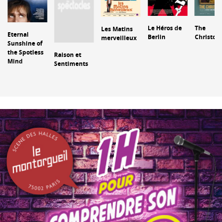
Le Héros de
The
Les Matins
Eternal
Berlin
Christop
merveilleux
Sunshine of
the Spotless
Raison et
Mind
Sentiments