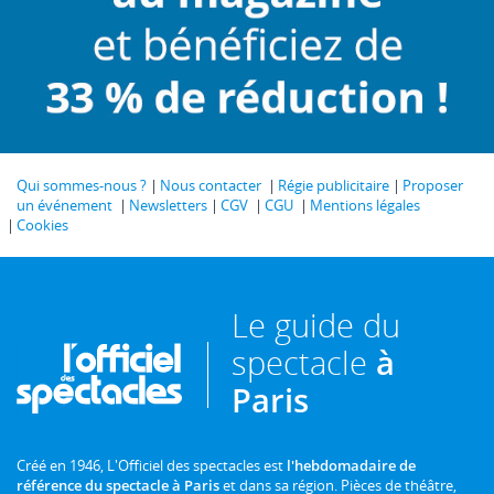
Qui sommes-nous ?
Nous contacter
Régie publicitaire
Proposer
un événement
Newsletters
CGV
CGU
Mentions légales
Cookies
Le guide du
spectacle
à
Paris
Créé en 1946, L'Officiel des spectacles est
l'hebdomadaire de
référence du spectacle à Paris
et dans sa région. Pièces de théâtre,