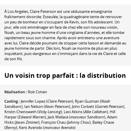
À Los Angeles, Claire Peterson est une séduisante enseignante
fraîchement divorcée. Esseulée, la quadragénaire tente de retrouver
un peu de bonheur en s'occupant de Kevin, son fils adolescent. Un
jour, elle voit emménager en face de chez elle son nouveau voisin,
Noah, un beau jeune homme d'une vingtaine d'années, et elle tombe
rapidement sous son charme. Après avoir entretenu une aventure
avec lui, Claire décide pourtant de stopper cette liaison et demande au
jeune homme de partir. Dès lors, Noah se montre de plus en plus
inquiétant, puis dangereux en s'immisçant dans la vie de Claire et celle
de son fils.
Un voisin trop parfait : la distribution
Réalisation :
Rob Cohen
Casting :
Jennifer Lopez
(
Claire Peterson
)
,
Ryan Guzman
(
Noah
Sandborn
)
,
Ian Nelson
(
Kevin Peterson
)
,
John Corbett
(
Garrett Peterson
)
,
Kristin Chenoweth
(
Vicky Lansing
)
,
Lexi Atkins
(
Allie Callahan
)
,
Hill
Harper
(
Edward Warren
)
,
Jack Wallace
(
monsieur Sandborn
)
,
Adam
Hicks
(
Jason Zimmer
)
,
François Chau
(
Johnny Chou
)
,
Bailey Chase
(
Benny
)
,
Kent Avenido
(
monsieur Avenido
)