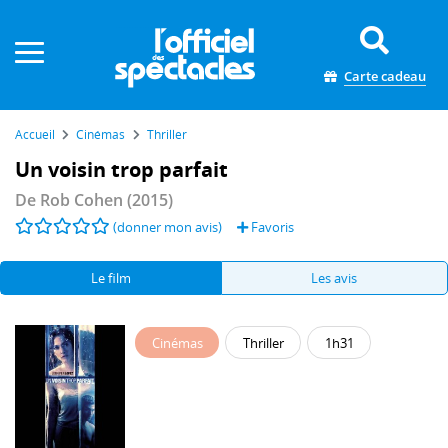
Panneau de gestion des cookies
Carte cadeau
Accueil
Cinémas
Thriller
Un voisin trop parfait
De
Rob Cohen
(2015)
(donner mon avis)
Favoris
Le film
Les avis
Cinémas
Thriller
1h31