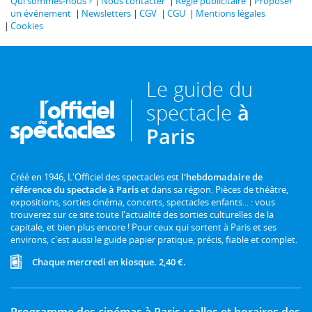
Qui sommes-nous ?
Nous contacter
Régie publicitaire
Proposer
un événement
Newsletters
CGV
CGU
Mentions légales
Cookies
Le guide du
spectacle
à
Paris
Créé en 1946, L'Officiel des spectacles est
l'hebdomadaire de
référence du spectacle à Paris
et dans sa région. Pièces de théâtre,
expositions, sorties cinéma, concerts, spectacles enfants... : vous
trouverez sur ce site toute l'actualité des sorties culturelles de la
capitale, et bien plus encore ! Pour ceux qui sortent à Paris et ses
environs, c'est aussi le guide papier pratique, précis, fiable et complet.
Chaque mercredi en kiosque. 2,40 €.