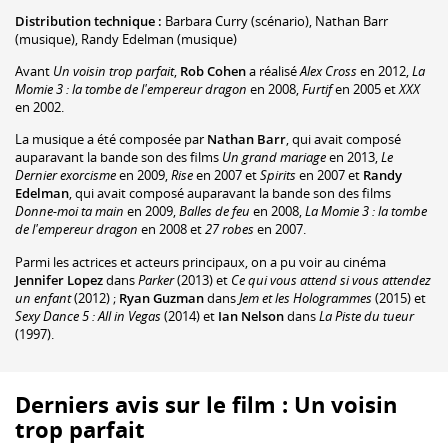
Distribution technique :
Barbara Curry
(scénario)
,
Nathan Barr
(musique)
,
Randy Edelman
(musique)
Avant
Un voisin trop parfait
,
Rob Cohen
a réalisé
Alex Cross
en 2012,
La
Momie 3 : la tombe de l'empereur dragon
en 2008,
Furtif
en 2005 et
XXX
en 2002.
La musique a été composée par
Nathan Barr
, qui avait composé
auparavant la bande son des films
Un grand mariage
en 2013,
Le
Dernier exorcisme
en 2009,
Rise
en 2007 et
Spirits
en 2007 et
Randy
Edelman
, qui avait composé auparavant la bande son des films
Donne-moi ta main
en 2009,
Balles de feu
en 2008,
La Momie 3 : la tombe
de l'empereur dragon
en 2008 et
27 robes
en 2007.
Parmi les actrices et acteurs principaux, on a pu voir au cinéma
Jennifer Lopez
dans
Parker
(2013) et
Ce qui vous attend si vous attendez
un enfant
(2012) ;
Ryan Guzman
dans
Jem et les Hologrammes
(2015) et
Sexy Dance 5 : All in Vegas
(2014) et
Ian Nelson
dans
La Piste du tueur
(1997).
Derniers avis sur le film : Un voisin
trop parfait