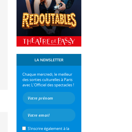
LA NEWSLETTER
Chaque mercredi, le meilleur
des sorties culturelles à Paris
avec L'Officiel des spectacles !
S’inscrire également à la