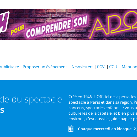
publicitaire
Proposer un événement
Newsletters
CGV
CGU
Mentions
ide du spectacle
Créé en 1946, L'Officiel des spectacles
spectacle à Paris
et dans sa région. P
is
concerts, spectacles enfants... : vous t
culturelles de la capitale, et bien plus
environs, c'est aussi le guide papier pr
Chaque mercredi en kiosque. 2,