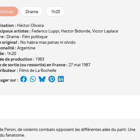
inémas
Drame
1h20
isation :
Héctor Olivera
cipaux artistes :
Federico Luppi
,
Hector Bidonde
,
Victor Laplace
e :
Drame - Film politique
e original :
No habra mas penas ni olvido
onalité :
Argentine
ée :
1h20
ée de production :
1983
 de sortie (ou ressortie) en France :
27 mai 1987
ributeur :
Films de La Rochelle
ager sur :
de Peron, de violents combats opposent les différentes ailes du parti. Une
du fanatisme.