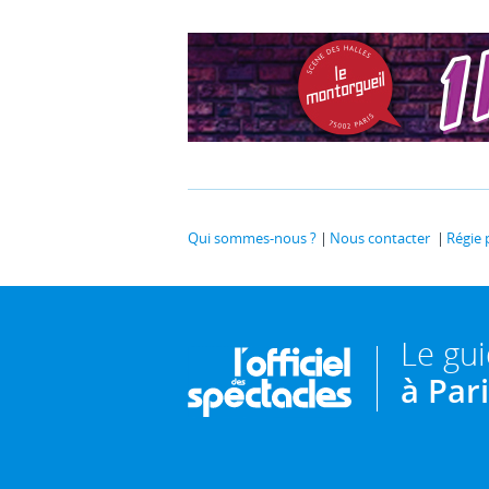
Qui sommes-nous ?
Nous contacter
Régie 
Le gu
à Par