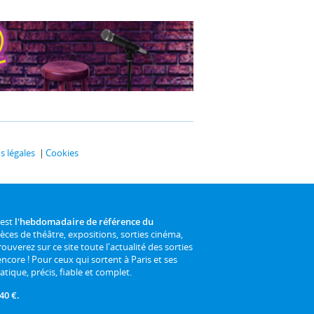
 légales
Cookies
 est
l'hebdomadaire de référence du
ièces de théâtre, expositions, sorties cinéma,
rouverez sur ce site toute l'actualité des sorties
 encore ! Pour ceux qui sortent à Paris et ses
atique, précis, fiable et complet.
40 €.