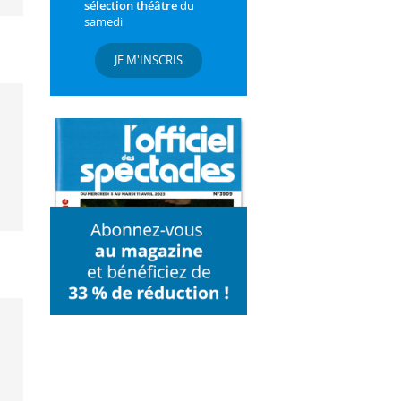
sélection théâtre
du
samedi
JE M'INSCRIS