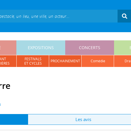
E
EXPOSITIONS
CONCERTS
ANT
FESTIVALS
PROCHAINEMENT
comédie
dr
IÈRES
ET CYCLES
rre
s
Les avis