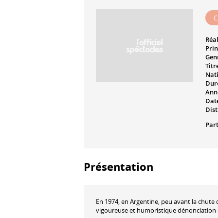
C
Réal
Prin
Genr
Titr
Nati
Dur
Ann
Date
Dist
Part
Présentation
En 1974, en Argentine, peu avant la chute 
vigoureuse et humoristique dénonciation 