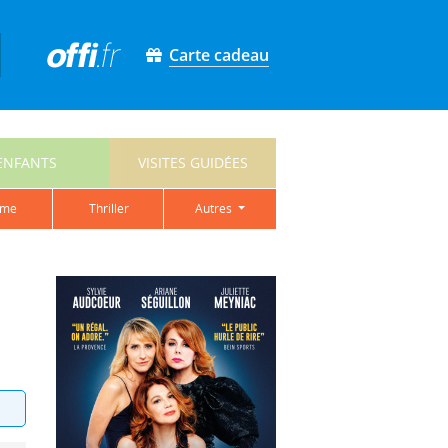
Carte cadeau
ENFANTS
VISITES GUIDÉES
ame
thriller
autres