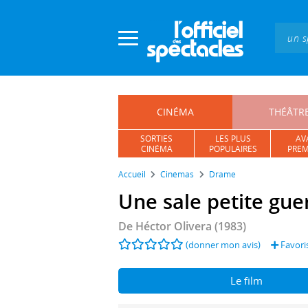
Panneau de gestion des cookies
CINÉMA
THÉÂTR
SORTIES
LES PLUS
AV
CINÉMA
POPULAIRES
PREM
Accueil
Cinémas
Drame
Une sale petite gue
De
Héctor Olivera
(1983)
(donner mon avis)
Favori
Le film