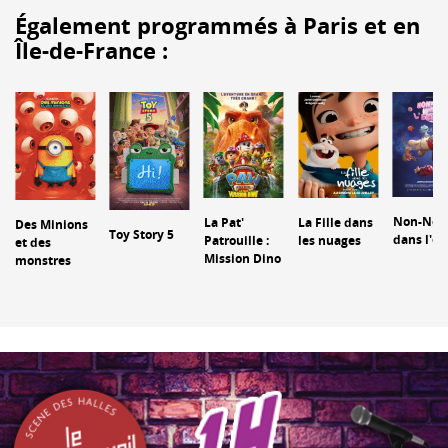
Également programmés à Paris et en
Île-de-France :
Non-Non
La Pat'
La Fille dans
Des Minions
Toy Story 5
dans l'e
Patrouille :
les nuages
et des
Mission Dino
monstres