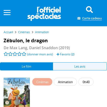
Panneau de gestion des cookies
Carte cadeau
Accueil
Cinémas
Animation
Zébulon, le dragon
De
Max Lang
,
Daniel Snaddon
(2019)
(donner mon avis)
Favoris (
2
)
Le film
Les avis
Cinémas
Animation
0h40