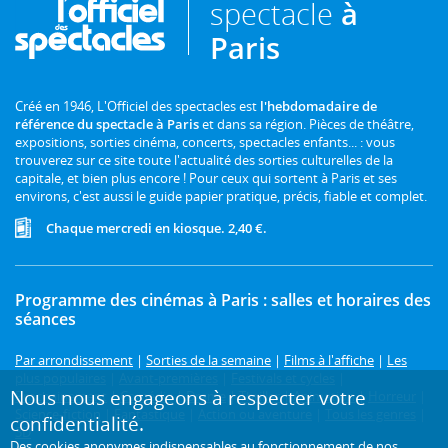
spectacle
à
Paris
Créé en 1946, L'Officiel des spectacles est
l'hebdomadaire de
référence du spectacle à Paris
et dans sa région. Pièces de théâtre,
expositions, sorties cinéma, concerts, spectacles enfants... : vous
trouverez sur ce site toute l'actualité des sorties culturelles de la
capitale, et bien plus encore ! Pour ceux qui sortent à Paris et ses
environs, c'est aussi le guide papier pratique, précis, fiable et complet.
Chaque mercredi en kiosque. 2,40 €.
Programme des cinémas à Paris : salles et horaires des
séances
Par arrondissement
|
Sorties de la semaine
|
Films à l'affiche
|
Les
plus populaires
|
Avant-premières
|
Festivals et cycles
|
Nous nous engageons à respecter votre
Prochainement
|
Comédie
|
Drame
|
Thriller
|
Animation
|
Horreur
|
Science-fiction
|
Fantastique
|
Action ou aventure
|
Tous les genres
|
confidentialité.
3D
Des cookies anonymes indispensables au fonctionnement de nos