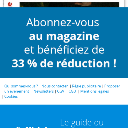
Qui sommes-nous ?
Nous contacter
Régie publicitaire
Proposer
un événement
Newsletters
CGV
CGU
Mentions légales
Cookies
Le guide du