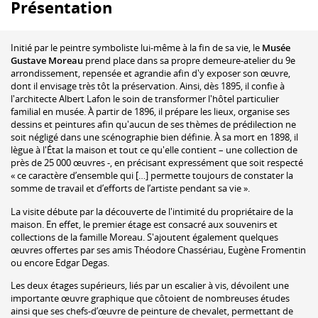
Présentation
Initié par le peintre symboliste lui-même à la fin de sa vie, le
Musée
Gustave Moreau
prend place dans sa propre demeure-atelier du 9e
arrondissement, repensée et agrandie afin d'y exposer son œuvre,
dont il envisage très tôt la préservation. Ainsi, dès 1895, il confie à
l'architecte Albert Lafon le soin de transformer l'hôtel particulier
familial en musée. À partir de 1896, il prépare les lieux, organise ses
dessins et peintures afin qu'aucun de ses thèmes de prédilection ne
soit négligé dans une scénographie bien définie. À sa mort en 1898, il
lègue à l'État la maison et tout ce qu'elle contient – une collection de
près de 25 000 œuvres -, en précisant expressément que soit respecté
« ce caractère d’ensemble qui […] permette toujours de constater la
somme de travail et d’efforts de l’artiste pendant sa vie ».
La visite débute par la découverte de l'intimité du propriétaire de la
maison. En effet, le premier étage est consacré aux souvenirs et
collections de la famille Moreau. S'ajoutent également quelques
œuvres offertes par ses amis Théodore Chassériau, Eugène Fromentin
ou encore Edgar Degas.
Les deux étages supérieurs, liés par un escalier à vis, dévoilent une
importante œuvre graphique que côtoient de nombreuses études
ainsi que ses chefs-d’œuvre de peinture de chevalet, permettant de