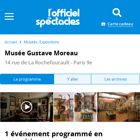
Panneau de gestion des cookies
Carte cadeau
Accueil
Musées, Expositions
Musée Gustave Moreau
14 rue de La Rochefoucault - Paris 9e
Le programme
Y aller
Les archives
1 événement programmé en