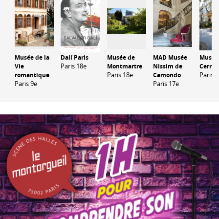
Musée de la
Dalí Paris
Musée de
MAD Musée
Musée
Paris 18e
Vie
Montmartre
Nissim de
Cernus
Paris 18e
Paris 8
romantique
Camondo
Paris 9e
Paris 17e