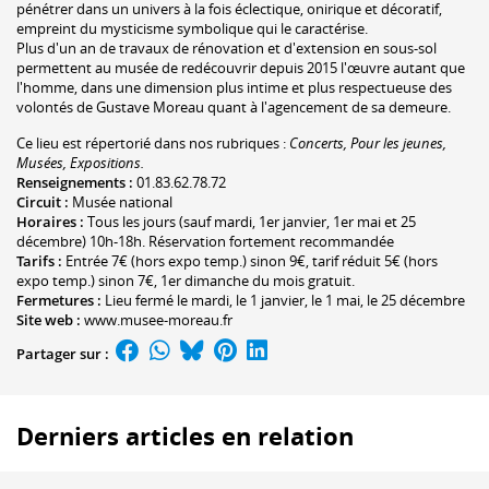
pénétrer dans un univers à la fois éclectique, onirique et décoratif,
empreint du mysticisme symbolique qui le caractérise.
Plus d'un an de travaux de rénovation et d'extension en sous-sol
permettent au musée de redécouvrir depuis 2015 l'œuvre autant que
l'homme, dans une dimension plus intime et plus respectueuse des
volontés de Gustave Moreau quant à l'agencement de sa demeure.
Ce lieu est répertorié dans nos rubriques :
Concerts, Pour les jeunes,
Musées, Expositions.
Renseignements :
01.83.62.78.72
Circuit :
Musée national
Horaires :
Tous les jours (sauf mardi, 1er janvier, 1er mai et 25
décembre) 10h-18h. Réservation fortement recommandée
Tarifs :
Entrée 7€ (hors expo temp.) sinon 9€, tarif réduit 5€ (hors
expo temp.) sinon 7€, 1er dimanche du mois gratuit.
Fermetures :
Lieu fermé le mardi, le 1 janvier, le 1 mai, le 25 décembre
Site web :
www.musee-moreau.fr
Partager sur :
Derniers articles en relation