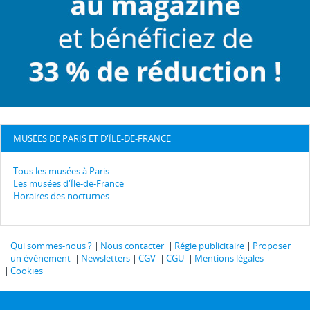
MUSÉES DE PARIS ET D'ÎLE-DE-FRANCE
Tous les musées à Paris
Les musées d'Île-de-France
Horaires des nocturnes
Qui sommes-nous ?
Nous contacter
Régie publicitaire
Proposer
un événement
Newsletters
CGV
CGU
Mentions légales
Cookies