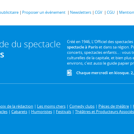
publicitaire
Proposer un événement
Newsletters
CGV
CGU
Mentions
ide du spectacle
Créé en 1946, L'Officiel des spectacles
spectacle à Paris
et dans sa région. P
is
concerts, spectacles enfants... : vous t
culturelles de la capitale, et bien plus
environs, c'est aussi le guide papier pr
Chaque mercredi en kiosque. 2,
oix de la rédaction
|
Les moins chers
|
Comedy clubs
|
Pièces de théâtre
|
acles
|
Cabarets
|
Humoristes
|
Festivals
|
Théâtres et Producteurs Associés