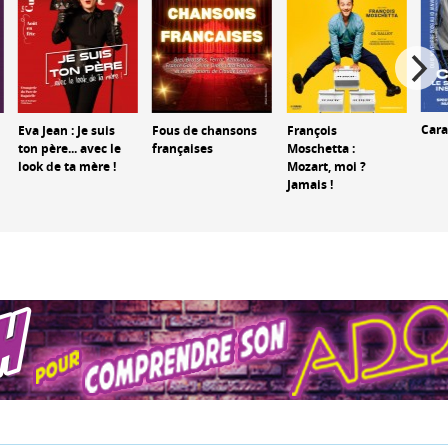
Car
Eva Jean : Je suis
Fous de chansons
François
ton père... avec le
françaises
Moschetta :
look de ta mère !
Mozart, moi ?
Jamais !