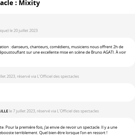
acle : Mixity
tique)
le 20 juillet 2023
sitation : danseurs, chanteurs, comédiens, musiciens nous offrent 2h de
poustouflant sur une excellente mise en scène de Bruno AGATI. À voir
illet 2023, réservé via L'Officiel des spectacles
AILLE
le 7 juillet 2023, réservé via L'Officiel des spectacles
. Pour la première fois, j’ai envie de revoir un spectacle. Il y a une
ebooste terriblement. Quel bien-être lorsque l’on en ressort !