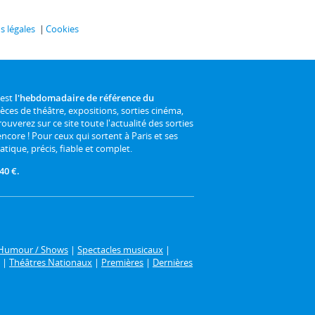
 légales
Cookies
 est
l'hebdomadaire de référence du
ièces de théâtre, expositions, sorties cinéma,
rouverez sur ce site toute l'actualité des sorties
 encore ! Pour ceux qui sortent à Paris et ses
atique, précis, fiable et complet.
40 €.
Humour / Shows
|
Spectacles musicaux
|
|
Théâtres Nationaux
|
Premières
|
Dernières