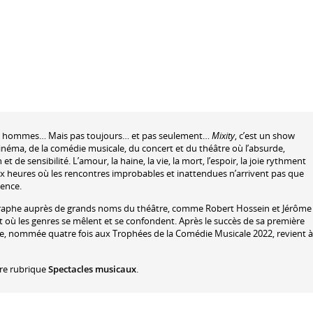
hommes… Mais pas toujours… et pas seulement…
Mixity
, c’est un show
inéma, de la comédie musicale, du concert et du théâtre où l’absurde,
t de sensibilité. L’amour, la haine, la vie, la mort, l’espoir, la joie rythment
ux heures où les rencontres improbables et inattendues n’arrivent pas que
ience.
égraphe auprès de grands noms du théâtre, comme Robert Hossein et Jérôme
et où les genres se mêlent et se confondent. Après le succès de sa première
ne, nommée quatre fois aux Trophées de la Comédie Musicale 2022, revient à
tre rubrique
Spectacles musicaux
.