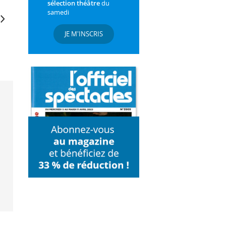
sélection théâtre
du
samedi
JE M'INSCRIS