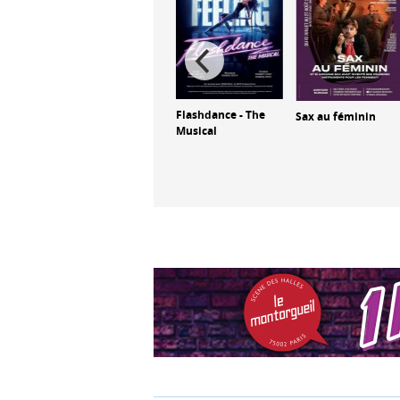
With Love Baubo
Flashdance - The
Sax au féminin
n
Musical
us