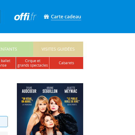
Carte cadeau
ENFANTS
VISITES GUIDÉES
 ballet
cirque et
cabarets
anse
grands spectacles