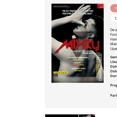
T
C
De e
Fon
Ham
Mat
Upal
Gen
Lieu
Date
Date
Dur
Pro
Part