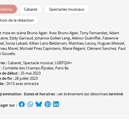
héâtres
Cabaret
Spectacles musicaux
hoix de la rédaction
t mise en scène
Bruno Agati
. Avec
Bruno Agati
,
Tony Fernandez
,
Adam
taine
,
Eddy Garraud
,
Johanna Golliet Leng
,
Aliénor Guéniffet
,
Fabienne
el
,
Sonia Labadi
,
Killian Lans-Beldarrain
,
Matthieu Lecoq
,
Hugues Meissel
,
hieu Morel
, Michaël Pires Capinteiro,
Marie Régent
,
Clément Sanchez
,
Paul
i Gouello
.
res :
Cabaret, Spectacle musical,
LGBTQIA+
 :
Comédie des Champs-Élysées
, Paris 8e
 de début :
25 mai 2023
 de fin :
28 juillet 2023
ée :
2h15 avec entracte
grammation
:
Dates et horaires :
cet évènement est désormais
terminé
ager sur :