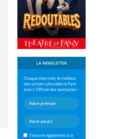
LA NEWSLETTER
Chaque mercredi, le meilleur
des sorties culturelles à Paris
avec L'Officiel des spectacles !
S’inscrire également à la