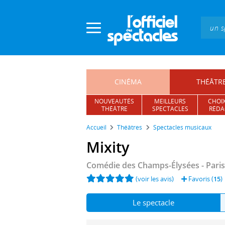
Panneau de gestion des cookies
CINÉMA
THÉÂTR
NOUVEAUTÉS
MEILLEURS
CHOIX
THÉÂTRE
SPECTACLES
RÉDA
Accueil
Théâtres
Spectacles musicaux
Mixity
Comédie des Champs-Élysées
- Pari
(voir les avis)
Favoris (
15
)
Le spectacle