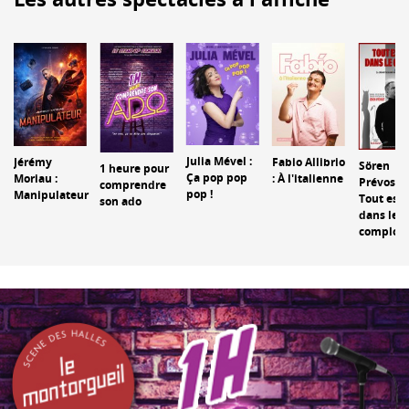
Julia Mével :
Jérémy
Fabio Allibrio
Sören
1 heure pour
Ça pop pop
Moriau :
: À l'italienne
Prévost :
comprendre
pop !
Manipulateur
Tout est
son ado
dans le
complot