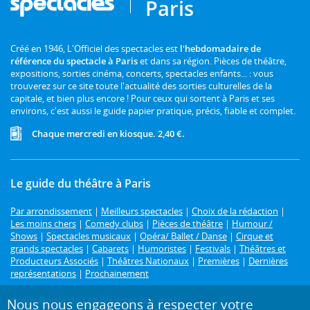
Paris
Créé en 1946, L'Officiel des spectacles est
l'hebdomadaire de
référence du spectacle à Paris
et dans sa région. Pièces de théâtre,
expositions, sorties cinéma, concerts, spectacles enfants... : vous
trouverez sur ce site toute l'actualité des sorties culturelles de la
capitale, et bien plus encore ! Pour ceux qui sortent à Paris et ses
environs, c'est aussi le guide papier pratique, précis, fiable et complet.
Chaque mercredi en kiosque. 2,40 €.
Le guide du théâtre à Paris
Par arrondissement
|
Meilleurs spectacles
|
Choix de la rédaction
|
Les moins chers
|
Comedy clubs
|
Pièces de théâtre
|
Humour /
Shows
|
Spectacles musicaux
|
Opéra/ Ballet / Danse
|
Cirque et
grands spectacles
|
Cabarets
|
Humoristes
|
Festivals
|
Théâtres et
Producteurs Associés
|
Théâtres Nationaux
|
Premières
|
Dernières
représentations
|
Prochainement
Programme des spectacles par mois
Nous nous engageons à respecter votre