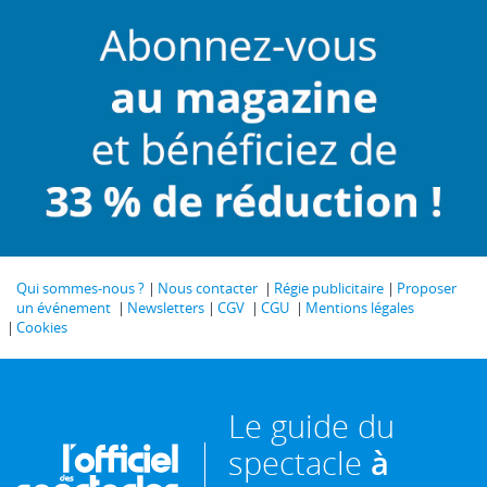
Qui sommes-nous ?
Nous contacter
Régie publicitaire
Proposer
un événement
Newsletters
CGV
CGU
Mentions légales
Cookies
Le guide du
spectacle
à