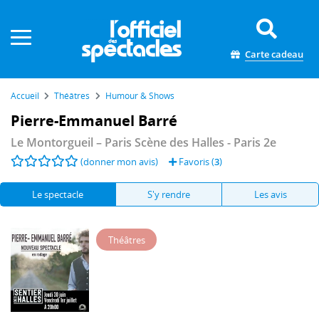
Panneau de gestion des cookies
Carte cadeau
Accueil
Théâtres
Humour & Shows
Pierre-Emmanuel Barré
Le Montorgueil – Paris Scène des Halles
- Paris 2e
(donner mon avis)
Favoris (
3
)
Le spectacle
S'y rendre
Les avis
Théâtres